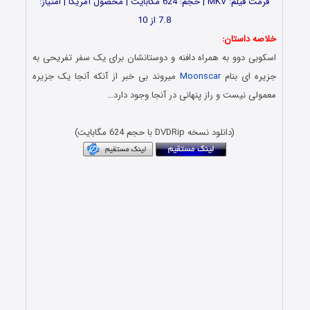
فرمت فیلم: MKV | حجم: 624 مگابایت | محصول آمریکا | امتیاز:
7.8 از 10
خلاصه داستان:
اسکوبی دوو به همراه دافنه و دوستانشان برای یک سفر تفریحی به
جزیره ای بنام
Moonscar
میروند بی خبر از آنکه آنجا یک جزیره
معمولی نیست و راز پنهانی در آنجا وجود دارد…
دانلود فیلم با دوبله فارسی و کیفیت بلوری 1080p BluRay 720p
(دانلود نسخه DVDRip با حجم 624 مگابایت)