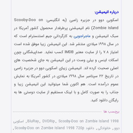
درباره انیمیشن:
اسکوبی دوو در جزیره زامبی (به انگلیسی: Scooby-Doo on
Zombie Island) نام انیمیشنی پرطرفدار محصول کشور آمریکا در
سبک انیمیشن و
ماجراجویی
به کارگردانی جیم استنسترام است که
در سال ۱۹۹۸ میلادی منتشر شد. این انیمیشن زیبا موفق شده است
امتیاز ۷.۸ را از سایت معتبر IMDB کسب نماید. صداپیشگانی چون
اسکات اینس و بیلی وست در این انیمیشن به جای شخصیت های
اصلی صحبت کرده اند. انیمیشن زیبای اسکوبی دوو در جزیره زامبی
در تاریخ ۲۲ سپتامبر سال ۱۹۹۸ میلادی در کشور آمریکا به نمایش
عموم درآمده است. هم اکنون شما میتوانید این انیمیشن زیبا و
جذاب را به صورت کامل و با لینک مستقیم از سایت دوستی ها به
رایگان دانلود کنید.
برچسب ها
Scooby-Doo on Zombie Island 1998
,
DVDRip
,
BluRay
,
اسکوبی
دوو
,
خانوادگی
,
دانلود Scooby-Doo on Zombie Island 1998 720p
,