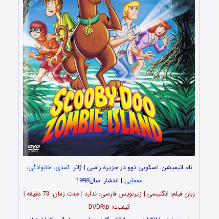
نام انیمیشن: اسکوبی دوو در جزیره زامبی | ژانر:
کمدی
،
خانوادگی
،
معمایی
| انتشار: سال1998
زبان فیلم: انگلیسی | زیرنویس فارسی: ندارد | مدت زمان: 73 دقیقه |
کیفیت: DVDRip