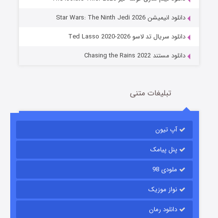
جادوگری در مغولستان
دانلود انیمیشن Star Wars: The Ninth Jedi 2026
14 (زیرنویس)
قسمت
منتشر شد
دانلود سریال تد لاسو Ted Lasso 2020-2026
دانلود مستند Chasing the Rains 2022
تبلیغات متنی
آپ تیون
باب اسفنجی فصل ۱۷
6 (زیرنویس)
قسمت
منتشر شد
پنل پیامک
ملودی 98
نواز موزیک
دانلود رمان