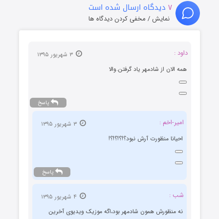
۷
دیدگاه ارسال شده است
نمایش / مخفی کردن دیدگاه ها
داود :
۳ شهریور ۱۳۹۵
همه الان از شادمهر یاد گرفتن.والا
پاسخ
امیر-اخم :
۳ شهریور ۱۳۹۵
احیانا منظورت آرش نبود؟!؟!؟!؟!
پاسخ
شب :
۴ شهریور ۱۳۹۵
نه منظورش همون شادمهر بود،اگه موزیک ویدیوی آخرین