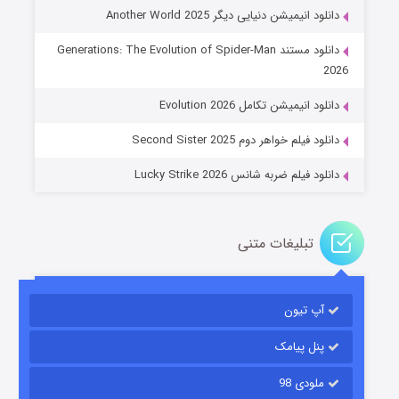
دانلود انیمیشن دنیایی دیگر Another World 2025
دانلود مستند Generations: The Evolution of Spider-Man
جادوگری در مغولستان
2026
14 (زیرنویس)
قسمت
منتشر شد
دانلود انیمیشن تکامل Evolution 2026
دانلود فیلم خواهر دوم Second Sister 2025
دانلود فیلم ضربه شانس Lucky Strike 2026
تبلیغات متنی
باب اسفنجی فصل ۱۷
آپ تیون
6 (زیرنویس)
قسمت
منتشر شد
پنل پیامک
ملودی 98