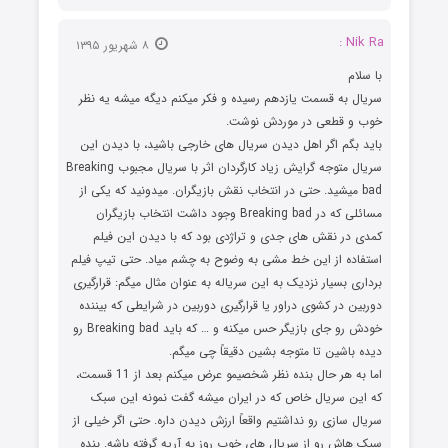
Nik Ra :
۸ شهریور ۱۳۹۵
با سلام
سریال به قسمت یازدهم رسیده و فکر میکنم دیگه میشه یه نظر
خوب و قطعی در موردش نوشت.
باید بگم اگر اهل دیدن سریال های خارجی باشید، با دیدن این
سریال متوجه گرایش زیاد کارگردان اثر با سریال مجبوب Breaking
bad میشید. حتی در انتخاب نقش بازیگران. میدونید که یکی از
مسائلی که در Breaking bad وجود داشت انتخاب بازیگران
کمدی در نقش های جدی و تراژدی بود که با دیدن این فیلم
استفاده از این خط مشی به وضوح به چشم میاد. حتی تیپ فیلم
برداری بسیار نزدیک به این سریاله به عنوان مثال میگم: قرارگیری
دوربین در کشوی دراور یا قرارگیری دوربین در شرایطی که بیننده
خودش رو جای بازیگر حس میکنه و … که باید Breaking bad رو
دیده باشین تا متوجه بشین دقیقاً چی میگم.
اما به هر حال بنده نظر شخصیمو عرض میکنم بعد از 11 قسمت،
که این سریال خاص که در ایران میشه گفت نمونه این سبک
سریال سازی رو نداشتیم واقعاً ارزش دیدن داره. حتی اگر خیلی از
سبک هاش رو از سریال های خوب روز به آریه گرفته باشه. بنده