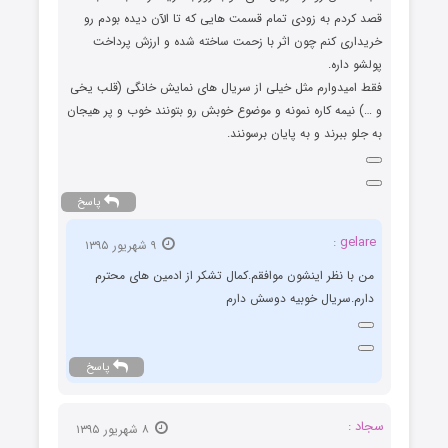
قصد کردم به زودی تمام قسمت هایی که تا الآن دیده بودم رو
خریداری کنم چون اثر با زحمت ساخته شده و ارزش پرداخت
پولشو داره.
فقط امیدوارم مثل خیلی از سریال های نمایش خانگی (قلب یخی
و …) نیمه کاره نمونه و موضوع خوبش رو بتونند خوب و پر هیجان
به جلو ببرند و به پایان برسونند.
پاسخ
gelare :
۹ شهریور ۱۳۹۵
من با نظر اینشون موافقم.کمال تشکر از ادمین های محترم
دارم.سریال خوبیه دوسش دارم
پاسخ
سجاد :
۸ شهریور ۱۳۹۵