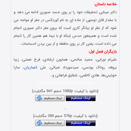
خلاصه داستان:
دکتر مینایی تحقیقات خود را بر روی جسد صبوری ادامه می دهد و
با مقدار قابل توجهی از ماده ای به نام کورتکس در مغز او مواجه می
شود که از نظر او بیانگر کاری است که بروی مغز دکتر صبوری انجام
شده است و همینطور حدس اینکه او با نیما هم همین کار را انجام
می داده است، یعنی کار بر روی حافظه و از بین بردن احساسات…
بازیگران فصل اول:
علیرام نورایی، مجید صالحی، همایون ارشادی، فرخ نعمتی، زیبا
بروفه، روناک یونسی، سیدمهرداد ضیائی، علی
انصاریان
، سارا
خوئینی‌ها، هادی کاظمی، شقایق فراهانی و…
Download Serial Aspirin HD 720p
(دانلود با کیفیت 1080p حجم 841 مگابایت)
…
(دانلود با کیفیت 576p حجم 380 مگابایت)