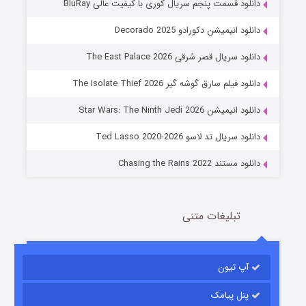
دانلود قسمت پنجم سریال کوری با کیفیت عالی BluRay
دانلود انیمیشن دکورادو Decorado 2025
دانلود سریال قصر شرقی The East Palace 2026
دانلود فیلم سارق گوشه گیر The Isolate Thief 2026
جادوگری در مغولستان
دانلود انیمیشن Star Wars: The Ninth Jedi 2026
14 (زیرنویس)
قسمت
منتشر شد
دانلود سریال تد لاسو Ted Lasso 2020-2026
دانلود مستند Chasing the Rains 2022
تبلیغات متنی
آپ تیون
باب اسفنجی فصل ۱۷
6 (زیرنویس)
قسمت
منتشر شد
پنل پیامک