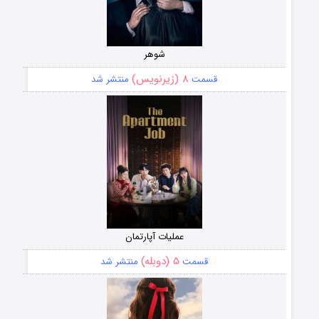
شوهر
۸ (زیرنویس)
قسمت
منتشر شد
عملیات آپارتمان
۵ (دوبله)
قسمت
منتشر شد