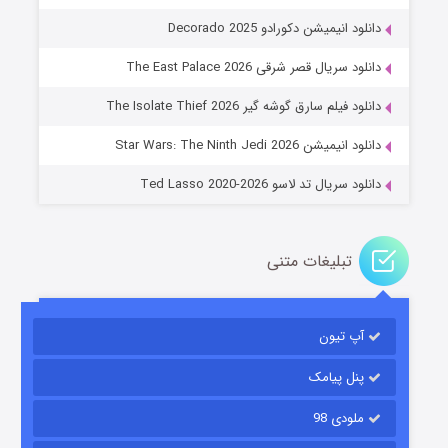
دانلود انیمیشن دکورادو Decorado 2025
دانلود سریال قصر شرقی The East Palace 2026
جادوگری در مغولستان
دانلود فیلم سارق گوشه گیر The Isolate Thief 2026
۱۴ (زیرنویس)
قسمت
منتشر شد
دانلود انیمیشن Star Wars: The Ninth Jedi 2026
دانلود سریال تد لاسو Ted Lasso 2020-2026
تبلیغات متنی
آپ تیون
باب اسفنجی فصل ۱۷
۶ (زیرنویس)
قسمت
منتشر شد
پنل پیامک
ملودی 98