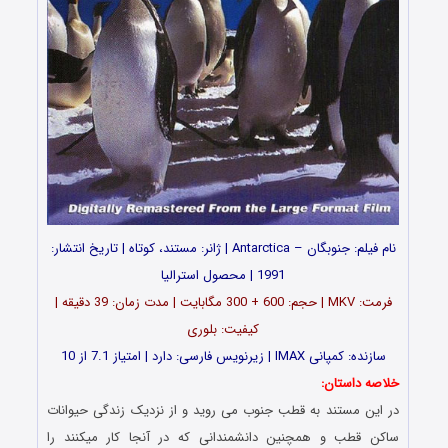
نام فیلم: جنوبگان – Antarctica | ژانر: مستند، کوتاه | تاریخ انتشار:
1991 | محصول استرالیا
فرمت: MKV | حجم: 600 + 300 مگابایت | مدت زمان: 39 دقیقه |
کیفیت: بلوری
سازنده: کمپانی IMAX | زیرنویس فارسی: دارد | امتیاز 7.1 از 10
خلاصه داستان:
در این مستند به قطب جنوب می روید و از نزدیک زندگی حیوانات
ساکن قطب و همچنین دانشمندانی که در آنجا کار میکنند را