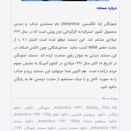
درباره مستند:
دانلود رایگان فیلم و سریال با لینک مستقیم و کیفیت
بسیار خوب 480p
جنوبگان (به انگلیسی: Antarctica) نام مستندی جذاب و دیدنی
محصول کشور استرالیا به کارگردانی جان ویلی است که در سال ۱۹۹۱
میلادی منتشر شد. این مستند موفق شده است امتیاز ۷.۱ را از
سایت معتبر IMDB کسب نماید. صداپیشگانی چون الکس اسکات در
این مستند دیدنی به عنوان راوی صحبت کرده اند. مستند جنوبگان
در تاریخ ۱۸ اکتبر سال ۱۹۹۱ میلادی در کشور آمریکا به نمایش عموم
مردم درآمده است. هم اکنون شما میتوانید این مستند زیبا و جذاب
را به صورت کامل و با لینک مستقیم از سایت دوستی ها به رایگان
دانلود کنید.
برچسب ها
FULL HD
,
BluRay
,
Antarctica 1991
,
جنوبگان
,
دانلود
,
دانلود
رایگان
,
دانلود زیرنویس فارسی
,
دانلود فیلم Antarctica 1991 720p
,
دانلود مستقیم مستند Antarctica 1991 1080p
,
دانلود مستند
Antarctica 1991
,
دانلود مستند جدید
,
دانلود مستند جنوبگان 1991
,