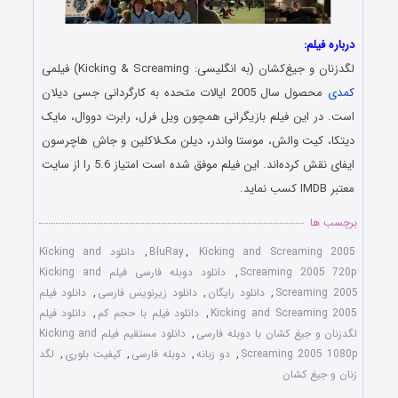
درباره فیلم:
لگدزنان و جیغ‌کشان (به انگلیسی: Kicking & Screaming) فیلمی
کمدی
محصول سال 2005 ایالات متحده به کارگردانی جسی دیلان
است. در این فیلم بازیگرانی همچون ویل فرل، رابرت دووال، مایک
دیتکا، کیت والش، موستا واندر، دیلن مک‌لاکلین و جاش هاچرسون
ایفای نقش کرده‌اند. این فیلم موفق شده است امتیاز 5.6 را از سایت
معتبر IMDB کسب نماید.
برچسب ها
Kicking and Screaming 2005
,
BluRay
,
دانلود Kicking and
Screaming 2005 720p
,
دانلود دوبله فارسی فیلم Kicking and
Screaming 2005
,
دانلود رایگان
,
دانلود زیرنویس فارسی
,
دانلود فیلم
Kicking and Screaming 2005
,
دانلود فیلم با حجم کم
,
دانلود فیلم
لگدزنان و جیغ کشان با دوبله فارسی
,
دانلود مستقیم فیلم Kicking and
Screaming 2005 1080p
,
دو زبانه
,
دوبله فارسی
,
کیفیت بلوری
,
لگد
زنان و جیغ کشان