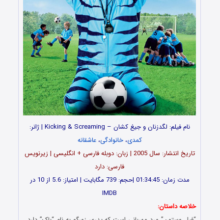
نام فیلم: لگدزنان و جیغ کشان – Kicking & Screaming | ژانر:
کمدی
،
خانوادگی
،
عاشقانه
تاریخ انتشار: سال 2005 | زبان: دوبله فارسی + انگلیسی | زیرنویس
فارسی: دارد
مدت زمان: 01:34:45 |حجم: 739 مگابایت | امتیاز: 5.6 از 10 در
IMDB
خلاصه داستان:
“فیل وستون” مرد مهربانی است که پدری زورگو به نام “باک” دارد .