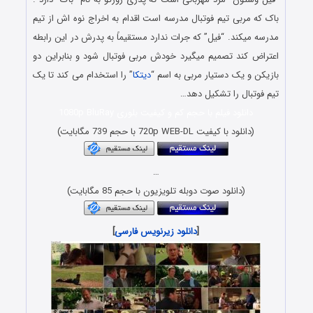
باک که مربی تیم فوتبال مدرسه است اقدام به اخراج نوه اش از تیم
مدرسه میکند. “فیل” که جرات ندارد مستقیماً به پدرش در این رابطه
اعتراض کند تصمیم میگیرد خودش مربی فوتبال شود و بنابراین دو
بازیکن و یک دستیار مربی به اسم “
دیتکا
” را استخدام می کند تا یک
تیم فوتبال را تشکیل دهد…
دانلود فیلم با حجم کم و کیفیت بلوری 1080p BluRay
(دانلود با کیفیت 720p WEB-DL با حجم 739 مگابایت)
…
(دانلود صوت دوبله تلویزیون با حجم 85 مگابایت)
[
دانلود زیرنویس فارسی
]