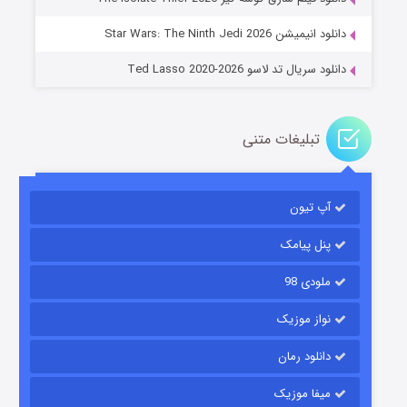
۶ (زیرنویس)
قسمت
منتشر شد
دانلود انیمیشن Star Wars: The Ninth Jedi 2026
دانلود سریال تد لاسو Ted Lasso 2020-2026
تبلیغات متنی
آپ تیون
جادوگری در مغولستان
۱۴ (زیرنویس)
قسمت
منتشر شد
پنل پیامک
ملودی 98
نواز موزیک
دانلود رمان
میفا موزیک