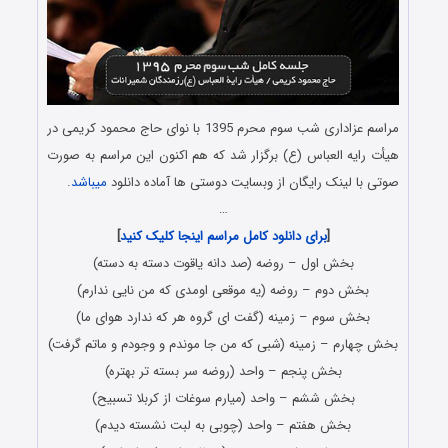
مراسم عزاداری شب سوم محرم 1395 با نوای حاج محمود کریمی در
هیأت رایه العباس (ع) برگزار شد که هم اکنون این مراسم به صورت
صوتی با لینک رایگان از وبسایت دوستی ها آماده دانلود
میباشد
.
…
[
برای دانلود کامل مراسم اینجا کلیک کنید
]
بخش اول – روضه (صد دانه یاقوت دسته به دسته)
بخش دوم – روضه (یه موقعی اومدی که من نایی ندارم)
بخش سوم – زمینه (گفت ای گروه هر که ندارد هوای ما)
بخش چهارم – زمینه (شبی که من جا موندم و وجودم و ماتم گرفت)
بخش پنجم – واحد (روضه سر بسته تر بهتره)
بخش ششم – واحد (میارم سوغات از کربلا تسبیح)
بخش هفتم – واحد (چوبی به لبت نشسته دیدم)