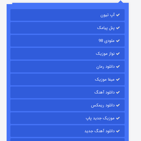
آپ تیون
مردگان متحرک: شهر مرده ۳
۲ (زیرنویس)
قسمت
منتشر شد
پنل پیامک
ملودی 98
نواز موزیک
دانلود رمان
میفا موزیک
دانلود آهنگ
شکست استوارت در نجات جهان
دانلود ریمکس
۷ (زیرنویس)
قسمت
منتشر شد
موزیک جدید پاپ
دانلود آهنگ جدید