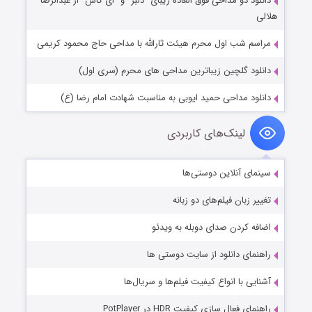
دانلود دو مداحی فوق العاده زیبای “دلبر” و “ای کاش” از عبدالرضا
هلالی
مراسم شب اول محرم هیئت ثارالله با مداحی حاج محمود کریمی
دانلود گلچین زیباترین مداحی های محرم (سری اول)
دانلود مداحی حمید ایوبی به مناسبت شهادت امام رضا (ع)
لینک‌های کاربردی
سینمای آنلاین دوستی‌ها
تغییر زبان فیلم‌های دو زبانه
اضافه کردن صدای دوبله به ویدئو
راهنمای دانلود از سایت دوستی ها
آشنایی با انواع کیفیت فیلم‌ها و سریال‌ها
راهنمای فعال سازی کیفیت HDR در PotPlayer