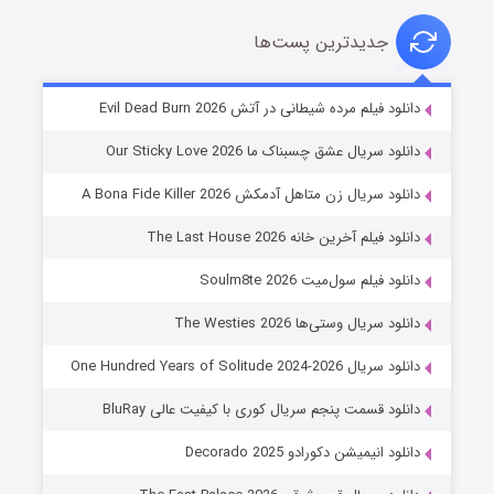
جدیدترین پست‌ها
شوهر
دانلود فیلم مرده شیطانی در آتش Evil Dead Burn 2026
۸ (زیرنویس)
قسمت
منتشر شد
دانلود سریال عشق چسبناک ما Our Sticky Love 2026
دانلود سریال زن متاهل آدمکش A Bona Fide Killer 2026
دانلود فیلم آخرین خانه The Last House 2026
دانلود فیلم سول‌میت Soulm8te 2026
دانلود سریال وستی‌ها The Westies 2026
دانلود سریال One Hundred Years of Solitude 2024-2026
عملیات آپارتمان
دانلود قسمت پنجم سریال کوری با کیفیت عالی BluRay
۲ (زیرنویس)
قسمت
منتشر شد
دانلود انیمیشن دکورادو Decorado 2025