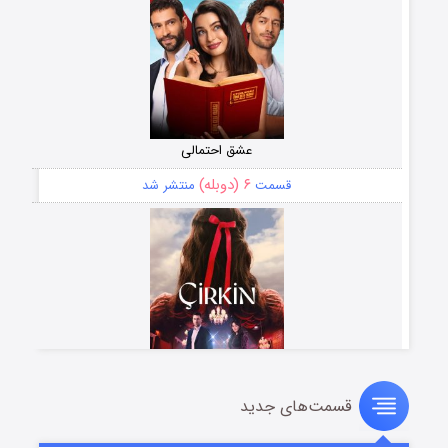
عشق احتمالی
۶ (دوبله)
قسمت
منتشر شد
قسمت‌های جدید
سریال زشت
۵ (زیرنویس)
قسمت
منتشر شد