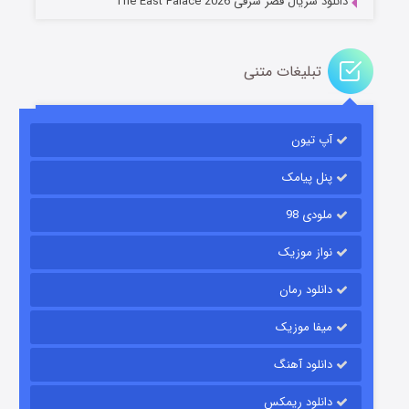
دانلود سریال قصر شرقی The East Palace 2026
تبلیغات متنی
آپ تیون
مردگان متحرک: شهر مرده ۳
۲ (زیرنویس)
قسمت
منتشر شد
پنل پیامک
ملودی 98
نواز موزیک
دانلود رمان
میفا موزیک
دانلود آهنگ
شکست استوارت در نجات جهان
دانلود ریمکس
۷ (زیرنویس)
قسمت
منتشر شد