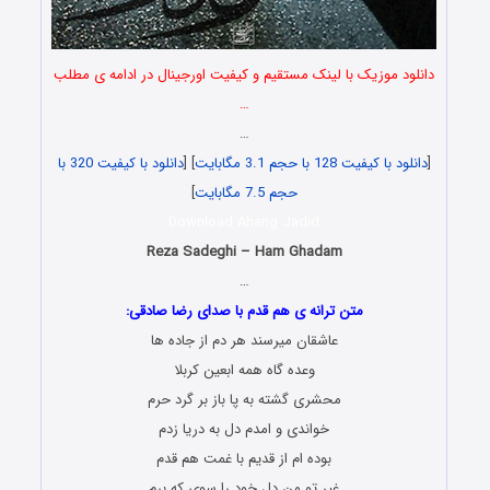
دانلود موزیک با لینک مستقیم و کیفیت اورجینال در ادامه ی مطلب
…
…
[
دانلود با کیفیت 128 با حجم 3.1 مگابایت
] [
دانلود با کیفیت 320 با
حجم 7.5 مگابایت
]
Download Ahang Jadid
Reza Sadeghi – Ham Ghadam
…
متن ترانه ی هم قدم با صدای رضا صادقی:
عاشقان میرسند هر دم از جاده ها
وعده گاه همه ابعین کربلا
محشری گشته به پا باز بر گرد حرم
خواندی و امدم دل به دریا زدم
بوده ام از قدیم با غمت هم قدم
غیر تو من دل خود را سوی که برم