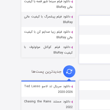
دانلود فیلم سینما شهر قصه با کیفیت
عالی BluRay
دانلود فیلم پیشمرگ با کیفیت عالی
BluRay
دانلود فیلم زیبا صدایم کن با کیفیت
جادوگری در مغولستان
عالی BluRay
۱۴ (زیرنویس)
قسمت
منتشر شد
دانلود فیلم کوکتل مولوتوف با
کیفیت BluRay
جدیدترین پست‌ها
دانلود سریال تد لاسو Ted Lasso
2020-2026
باب اسفنجی فصل ۱۷
دانلود مستند Chasing the Rains
۶ (زیرنویس)
قسمت
منتشر شد
2022