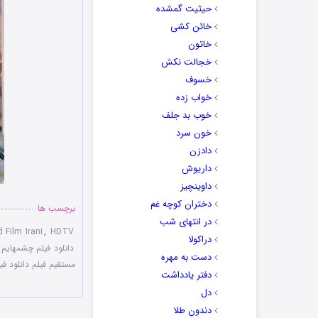
حیثیت گمشده
خائن کشی
خاتون
خجالت نکش
خسوف
خواب زده
خوب بد جلف
خون سرد
دادزن
داریوش
داوینچیز
دختران کوچه غم
برچسب ها
در انتهای شب
 Film Irani
,
HDTV
دراکولا
دانلود فیلم چشمهایم ب
دست به مهره
مستقیم فیلم دانلود فی
دفتر یادداشت
دل
دندون طلا