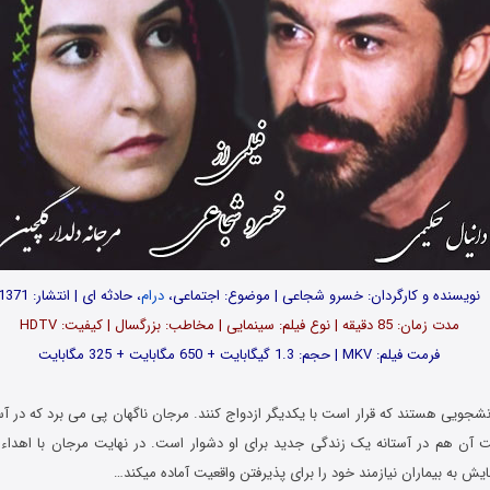
نویسنده و کارگردان: خسرو شجاعی | موضوع: اجتماعی،
درام
، حادثه ای | انتشار: 1371
مدت زمان: 85 دقیقه | نوع فیلم: سینمایی | مخاطب: بزرگسال | کیفیت: HDTV
فرمت فیلم: MKV | حجم: 1.3 گیگابایت + 650 مگابایت + 325 مگابایت
شجویی هستند که قرار است با یکدیگر ازدواج کنند. مرجان ناگهان پی می برد که در آست
ت آن هم در آستانه یک زندگی جدید برای او دشوار است. در نهایت مرجان با اهدا
هایش به بیماران نیازمند خود را برای پذیرفتن واقعیت آماده میکند…