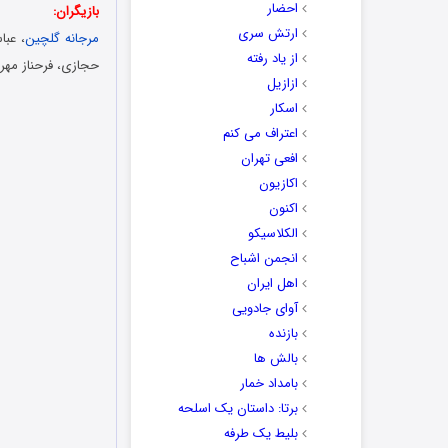
احضار
بازیگران:
ارتش سری
مرجانه گلچین
، عبا
از یاد رفته
حجازی، فرحناز مهر
ازازیل
اسکار
اعتراف می کنم
افعی تهران
اکازیون
اکنون
الکلاسیکو
انجمن اشباح
اهل ایران
آوای جادویی
بازنده
بالش ها
بامداد خمار
برتا: داستان یک اسلحه
بلیط یک‌‌ طرفه