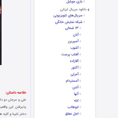
بازی موبایل
دانلود سریال ایرانی
سریال‌های تلویزیونی
شبکه نمایش خانگی
۱۳ شمالی
آبان
آسپرین
آشوب
آفتاب پرست
آقازاده
آکتور
آمرلی
آمستردام
آنتن
خلاصه داستان:
آنها
علی و مرجان دو دان
ابله
پذیرفتن این واقعی
ابوطالب
اجل معلق
دختر نابینا و کلیه 