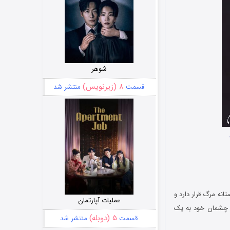
شوهر
۸ (زیرنویس)
قسمت
منتشر شد
انه مرگ قرار دارد و
عملیات آپارتمان
ء چشمان خود به یک
۵ (دوبله)
قسمت
منتشر شد