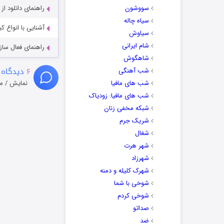
سووشون
راهنمای دانلود ا
سیاه چاله
آشنایی با انواع ک
سیاوش
شام ایرانی
راهنمای فعال سازی کیفیت R
شاهگوش
۶
دیدگاه 
شب آهنگی
شب های مافیا
نمایش / م
شب های مافیا: زودیاک
شبکه مخفی زنان
شریک جرم
شغال
شهر هرت
شهرزاد
شهرک کلیله و دمنه
شوخی با شما
شوخی کردم
صداتو
ضد