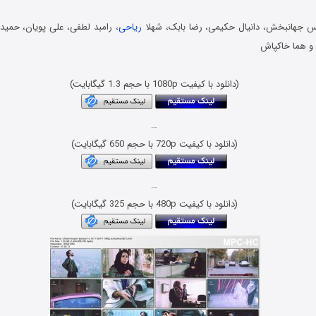
س جهانبخش، دانیال حکیمی، رضا بابک، شهلا
ریاحی
، رامبد لطفی، علی پویان، حمید 
 و هما خاکپاش
دانلود فیلمهای دهه هفتاد – Danlod Film Irani
(دانلود با کیفیت 1080p با حجم 1.3 گیگابایت)
…
(دانلود با کیفیت 720p با حجم 650 گیگابایت)
…
(دانلود با کیفیت 480p با حجم 325 گیگابایت)