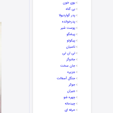
بوی خون
بی گناه
پدر گواردیولا
پدرخوانده
پوست شیر
پیشگو
پیکولو
تاسیان
تی ان تی
جادوگر
جان سخت
جزیره
جنگل آسفالت
جوکر
جیران
چهره شو
چیدمانه
حرفه ای