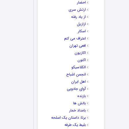
احضار
ارتش سری
از یاد رفته
ازازیل
اسکار
اعتراف می کنم
افعی تهران
اکازیون
اکنون
الکلاسیکو
انجمن اشباح
اهل ایران
آوای جادویی
بازنده
بالش ها
بامداد خمار
برتا: داستان یک اسلحه
بلیط یک‌‌ طرفه