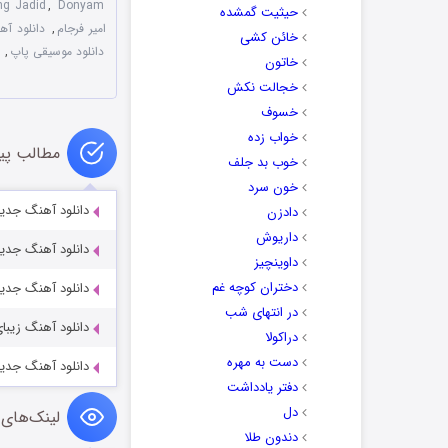
ng Jadid
,
Donyam
حیثیت گمشده
امیر فرجام
,
دانلود آ
خائن کشی
دانلود موسیقی پاپ
,
خاتون
خجالت نکش
خسوف
خواب زده
مطالب پی
خوب بد جلف
خون سرد
دانلود آهنگ جدید
دادزن
داریوش
دانلود آهنگ جدید،
داوینچیز
دختران کوچه غم
دانلود آهنگ جدید 
در انتهای شب
دانلود آهنگ زیبا
دراکولا
دست به مهره
دانلود آهنگ جدید
دفتر یادداشت
دل
لینک‌های 
دندون طلا