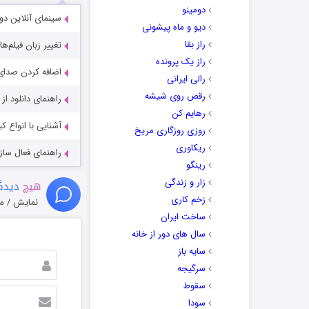
دومینو
سینمای آنلاین دو
دیو و ماه پیشونی
راز بقا
تغییر زبان فیلم‌ها
راز یک پرونده
اضافه کردن صدای 
رالی ایرانی
رقص روی شیشه
راهنمای دانلود ا
رهایم کن
آشنایی با انواع ک
روزی روزگاری مریخ
ریکاوری
راهنمای فعال سازی کیفیت R
رینگو
زار و زندگی
هیچ
دیدگا
زخم کاری
نمایش / م
ساخت ایران
سال های دور از خانه
سایه باز
سرگیجه
سقوط
سودا