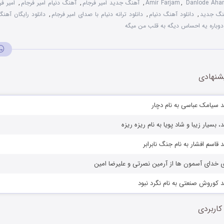
Danlode Aha
,
Amir Farjam
,
آهنگ جدید امیر فرجام
,
آهنگ دنیام امیر فرجام
,
امیر فر
هنگ جدید
,
دانلود آهنگ دنیام
,
دانلود ترانه دنیام با صدای امیر فرجام
,
دانلود رایگان آهنگ
دوباره یه احساس دیگه به قلب من میگه
شنهادی
 سیامک عباسی به نام دچار
 بسیار زیبا و شاد پویا به نام ریزه ریزه
قاسم افشار به نام جنگ نابرابر
ی خدای آسمون ها از آرمین نصرتی و علیرضا امین
 کوروش صنعتی به نام نگرد نبود
کاربردی