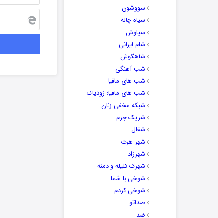
سووشون
سیاه چاله
سیاوش
شام ایرانی
شاهگوش
شب آهنگی
شب های مافیا
شب های مافیا: زودیاک
شبکه مخفی زنان
شریک جرم
شغال
شهر هرت
شهرزاد
شهرک کلیله و دمنه
شوخی با شما
شوخی کردم
صداتو
ضد