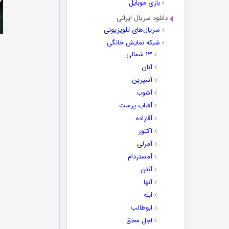
بازی موبایل
دانلود سریال ایرانی
سریال‌های تلویزیونی
شبکه نمایش خانگی
۱۳ شمالی
آبان
آسپرین
آشوب
آفتاب پرست
آقازاده
آکتور
آمرلی
آمستردام
آنتن
آنها
ابله
ابوطالب
اجل معلق