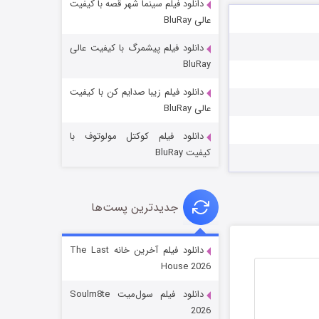
دانلود فیلم سینما شهر قصه با کیفیت
عالی BluRay
دانلود فیلم پیشمرگ با کیفیت عالی
BluRay
دانلود فیلم زیبا صدایم کن با کیفیت
جادوگری در مغولستان
عالی BluRay
14 (زیرنویس)
قسمت
منتشر شد
دانلود فیلم کوکتل مولوتوف با
کیفیت BluRay
جدیدترین پست‌ها
دانلود فیلم آخرین خانه The Last
House 2026
باب اسفنجی فصل ۱۷
دانلود فیلم سول‌میت Soulm8te
6 (زیرنویس)
قسمت
منتشر شد
2026