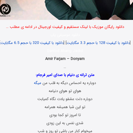
دانلود رایگان موزیک با لینک مستقیم و کیفیت اورجینال در ادامه ی مطلب …
دانلود موسیقی پاپ
[
دانلود با کیفیت 128 با حجم 3.3 مگابایت
] [
دانلود با کیفیت 320 با حجم 6.5 مگابایت
]
Danlod Ahang Jadid
Amir Farjam – Donyam
…
متن ترانه ی دنیام با صدای امیر فرجام:
دوباره یه احساس دیگه به قلب من
میگه
هوای تو هوای دنیامه
دوباره دلت عشقو یادت نگاه کمیابت
تو این شبا همیشه همرامه
تا امروز تو کجا بودی
شدی نفس به این زودی
میخوام کنار من باشی تو روز و شب