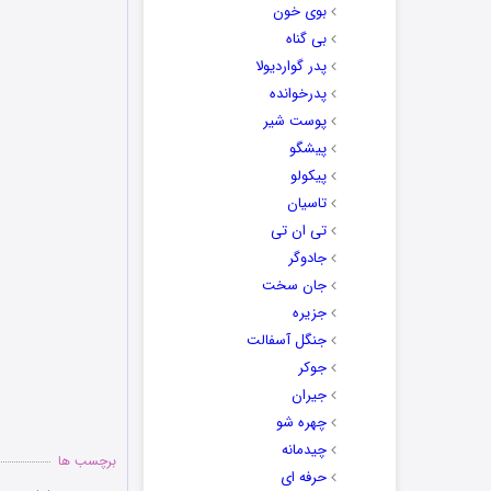
بوی خون
بی گناه
پدر گواردیولا
پدرخوانده
پوست شیر
پیشگو
پیکولو
تاسیان
تی ان تی
جادوگر
جان سخت
جزیره
جنگل آسفالت
جوکر
جیران
چهره شو
چیدمانه
برچسب ها
حرفه ای