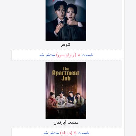
شوهر
۸ (زیرنویس)
قسمت
منتشر شد
عملیات آپارتمان
۵ (دوبله)
قسمت
منتشر شد