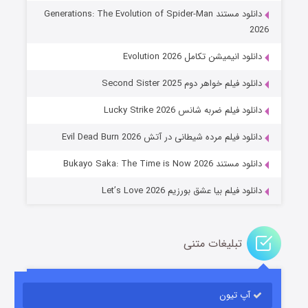
دانلود مستند Generations: The Evolution of Spider-Man
2026
دانلود انیمیشن تکامل Evolution 2026
دانلود فیلم خواهر دوم Second Sister 2025
جادوگری در مغولستان
دانلود فیلم ضربه شانس Lucky Strike 2026
۱۴ (زیرنویس)
قسمت
منتشر شد
دانلود فیلم مرده شیطانی در آتش Evil Dead Burn 2026
دانلود مستند Bukayo Saka: The Time is Now 2026
دانلود فیلم بیا عشق بورزیم Let’s Love 2026
تبلیغات متنی
باب اسفنجی فصل ۱۷
آپ تیون
۶ (زیرنویس)
قسمت
منتشر شد