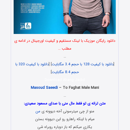
دانلود رایگان موزیک با لینک مستقیم و کیفیت اورجینال در ادامه ی
مطلب …
…
[
دانلود با کیفیت 128 با حجم 3.4 مگابایت
] [
دانلود با کیفیت 320 با
حجم 8.4 مگابایت
]
Download Ahang Jadid
Masoud Saeedi
– To Faghat Male Mani
…
متن ترانه ی تو فقط مال منی با صدای مسعود سعیدی:
منو از چی میترسونی آخه دیوونه ی
من
میام با اینکه راهارو رو این دیوونه بستن
یکاری میکنم که باز دوباره روبراه شی