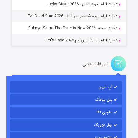
جادوگری در مغولستان
دانلود فیلم ضربه شانس Lucky Strike 2026
۱۴ (زیرنویس)
قسمت
منتشر شد
دانلود فیلم مرده شیطانی در آتش Evil Dead Burn 2026
دانلود مستند Bukayo Saka: The Time is Now 2026
دانلود فیلم بیا عشق بورزیم Let’s Love 2026
تبلیغات متنی
باب اسفنجی فصل ۱۷
آپ تیون
۶ (زیرنویس)
قسمت
منتشر شد
پنل پیامک
ملودی 98
نواز موزیک
دانلود رمان