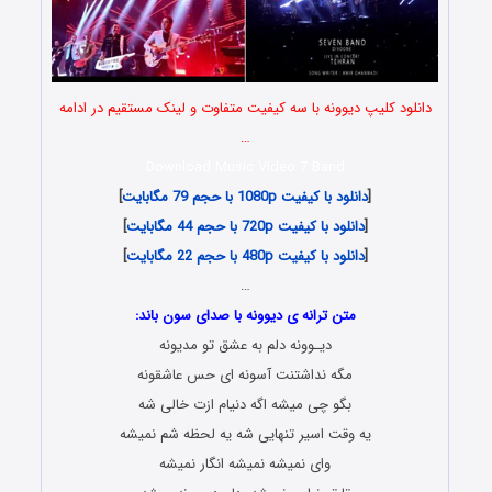
دانلود کلیپ دیوونه با سه کیفیت متفاوت و لینک مستقیم در ادامه
…
Download Music Video 7 Band
[
دانلود با کیفیت 1080p با حجم 79 مگابایت
]
[
دانلود با کیفیت 720p با حجم 44 مگابایت
]
[
دانلود با کیفیت 480p با حجم 22 مگابایت
]
…
متن ترانه ی دیوونه با صدای سون باند:
دیـوونه دلم به عشق تو مدیونه
مگه نداشتنت آسونه ای حس عاشقونه
بگو چی میشه اگه دنیام ازت خالی شه
یه وقت اسیر تنهایی شه یه لحظه شم نمیشه
وای نمیشه نمیشه انگار نمیشه