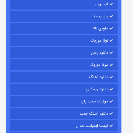
آپ تیون
باب اسفنجی فصل ۱۷
۶ (زیرنویس)
قسمت
منتشر شد
پنل پیامک
ملودی 98
نواز موزیک
دانلود رمان
میفا موزیک
دانلود آهنگ
رویایی برای تو
دانلود ریمکس
۱۵ (دوبله)
قسمت
منتشر شد
موزیک جدید پاپ
دانلود آهنگ جدید
قیمت ایمپلنت دندان