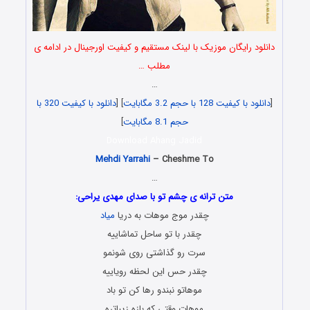
دانلود رایگان موزیک با لینک مستقیم و کیفیت اورجینال در ادامه ی
مطلب …
…
[
دانلود با کیفیت 128 با حجم 3.2 مگابایت
] [
دانلود با کیفیت 320 با
حجم 8.1 مگابایت
]
Download Ahang Jadid
Mehdi Yarrahi
– Cheshme To
…
متن ترانه ی چشم تو با صدای مهدی یراحی:
چقدر موج موهات به دریا
میاد
چقدر با تو ساحل تماشاییه
سرت رو گذاشتی روی شونمو
چقدر حس این لحظه رویاییه
موهاتو نبندو رها کن تو باد
موهات وقتی که بازه زیباتره