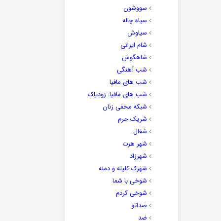
سووشون
سیاه چاله
سیاوش
شام ایرانی
شاهگوش
شب آهنگی
شب های مافیا
شب های مافیا: زودیاک
شبکه مخفی زنان
شریک جرم
شغال
شهر هرت
شهرزاد
شهرک کلیله و دمنه
شوخی با شما
شوخی کردم
صداتو
ضد