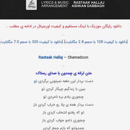
دانلود رایگان موزیک با لینک مستقیم و کیفیت اورجینال در ادامه ی مطلب …
…
[
دانلود با کیفیت 128 با حجم 2.8 مگابایت
] [
دانلود با کیفیت 320 با حجم 7.0 مگابایت
]
Download Ahang Jadid
Rastaak Hallaj
– Chamedoon
…
متن ترانه ی چمدون با صدای رستاک:
دست بردار این دفعه نمیتونی برگردی
تو
ببین با زندگیم چیکار کردی تو
چجوری یادم بره نامردی تو
دست بردار همه ی پلا رو خراب کردی باز
تو که رفتنو انتخاب کردی باز
چجوری دلمو جواب کردی باز
چمدونتو که بازم جمع کردی