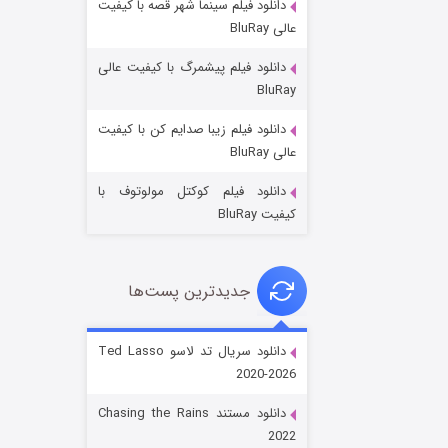
دانلود فیلم سینما شهر قصه با کیفیت
عالی BluRay
دانلود فیلم پیشمرگ با کیفیت عالی
BluRay
دانلود فیلم زیبا صدایم کن با کیفیت
جادوگری در مغولستان
عالی BluRay
۱۴ (زیرنویس)
قسمت
منتشر شد
دانلود فیلم کوکتل مولوتوف با
کیفیت BluRay
جدیدترین پست‌ها
دانلود سریال تد لاسو Ted Lasso
2020-2026
باب اسفنجی فصل ۱۷
دانلود مستند Chasing the Rains
۶ (زیرنویس)
قسمت
منتشر شد
2022