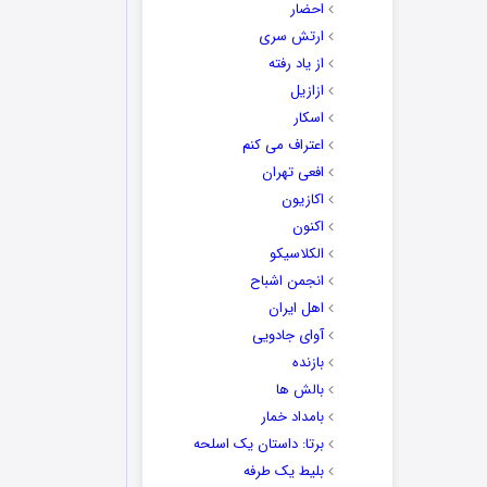
احضار
ارتش سری
از یاد رفته
ازازیل
اسکار
اعتراف می کنم
افعی تهران
اکازیون
اکنون
الکلاسیکو
انجمن اشباح
اهل ایران
آوای جادویی
بازنده
بالش ها
بامداد خمار
برتا: داستان یک اسلحه
بلیط یک‌‌ طرفه