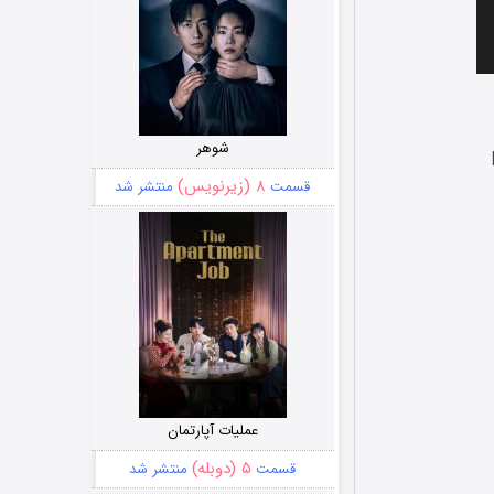
شوهر
۸ (زیرنویس)
قسمت
منتشر شد
عملیات آپارتمان
۵ (دوبله)
قسمت
منتشر شد