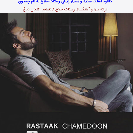
دانلود آهنگ جدید و بسیار زیبای رستاک حلاج به نام چمدون
ترانه سرا و آهنگساز: رستاک حلاج / تنظیم: اشکان دباغ