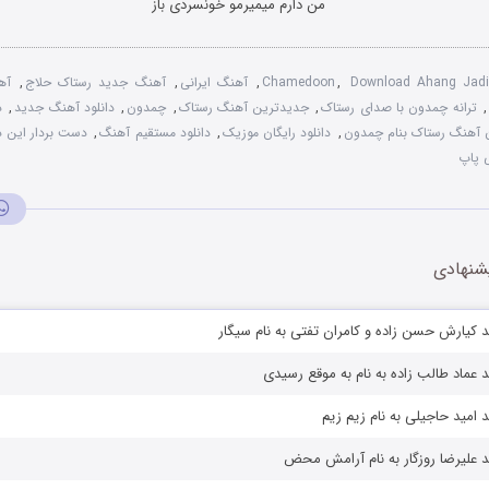
من دارم میمیرمو خونسردی باز
Download Ahang Jad
,
Chamedoon
,
آهنگ ایرانی
,
آهنگ جدید رستاک حلاج
,
آه
,
ترانه چمدون با صدای رستاک
,
جدیدترین آهنگ رستاک
,
چمدون
,
دانلود آهنگ جدید
,
د
ان آهنگ رستاک بنام چمدون
,
دانلود رایگان موزیک
,
دانلود مستقیم آهنگ
,
دست بردار این دف
 پاپ
شنهادی
 کیارش حسن زاده و کامران تفتی به نام سیگار
 عماد طالب زاده به نام به موقع رسیدی
 امید حاجیلی به نام زیم زیم
 علیرضا روزگار به نام آرامش محض