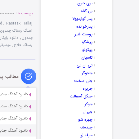
بوی خون
بی گناه
برچسب ها
پدر گواردیولا
id
,
Rastaak Hallaj
پدرخوانده
آهنگ رستاک چمدون
پوست شیر
چمدون
,
دانلود رایگ
پیشگو
رستاک حلاج
,
موسیقی
پیکولو
تاسیان
تی ان تی
جادوگر
مطالب پی
جان سخت
جزیره
دانلود آهنگ جدید
جنگل آسفالت
جوکر
دانلود آهنگ جدید
جیران
دانلود آهنگ جدید
چهره شو
چیدمانه
دانلود آهنگ جدید
حرفه ای