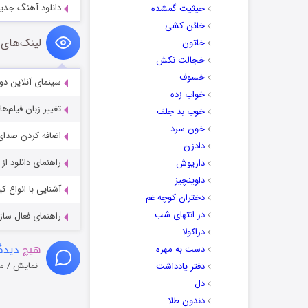
دانلود آهنگ جدید
حیثیت گمشده
خائن کشی
لینک‌های 
خاتون
خجالت نکش
خسوف
سینمای آنلاین دو
خواب زده
تغییر زبان فیلم‌ها
خوب بد جلف
خون سرد
اضافه کردن صدای 
دادزن
راهنمای دانلود ا
داریوش
داوینچیز
آشنایی با انواع ک
دختران کوچه غم
در انتهای شب
راهنمای فعال سازی کیفیت R
دراکولا
هیچ
دیدگا
دست به مهره
نمایش / م
دفتر یادداشت
دل
دندون طلا