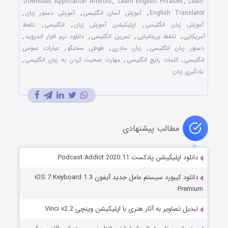
Download Application Android
,
Learn English Phrases
,
Learn
English Translator
,
آموزش آسان انگلیسی
,
آموزش دستور زبان
,
آموزش زبان انگلیسی
,
اپلیکیشن آموزش زبان
,
انگلیسی
,
تلفظ
آمریکایی
,
تلفظ بریتانیایی
,
تمرین انگلیسی
,
دانلود نرم افزار اندروید
,
دستور زبان انگلیسی
,
زبان مادری
,
طوطی سخنگو
,
عبارات عمومی
انگلیسی
,
کلمات رایج انگلیسی
,
مهارت صحبت کردن به زبان انگلیسی
,
یادگیری زبان
مطالب پیشنهادی
دانلود اپلیکیشن پادکست Podcast Addict 2020.11
دانلود کیبورد سیستم عامل جدید آیفون iOS 7 Keyboard 1.3
Premium
تبدیل تصاویر به آثار هنری با اپلیکیشن وینچی Vinci v2.2