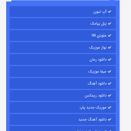
باب اسفنجی فصل ۱۷
آپ تیون
۶ (زیرنویس)
قسمت
منتشر شد
پنل پیامک
ملودی 98
نواز موزیک
دانلود رمان
میفا موزیک
رویایی برای تو
دانلود آهنگ
۱۵ (دوبله)
قسمت
منتشر شد
دانلود ریمکس
موزیک جدید پاپ
دانلود آهنگ جدید