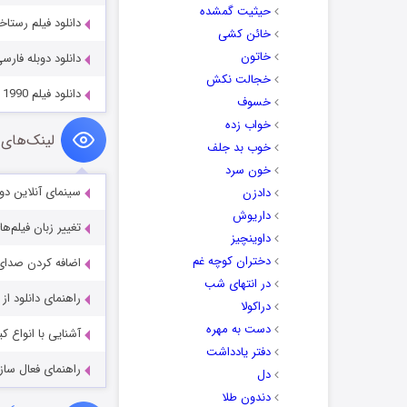
حیثیت گمشده
دانلود فیلم رستاخیز rection 2025
خائن کشی
خاتون
دانلود دوبله فارسی فی
خجالت نکش
دانلود فیلم The Neverending Story II: The Next Chapter 1990
خسوف
خواب زده
لینک‌های 
خوب بد جلف
خون سرد
سینمای آنلاین دو
دادزن
داریوش
تغییر زبان فیلم‌ها
داوینچیز
دختران کوچه غم
اضافه کردن صدای 
در انتهای شب
راهنمای دانلود ا
دراکولا
دست به مهره
آشنایی با انواع ک
دفتر یادداشت
راهنمای فعال سازی کیفیت R
دل
دندون طلا