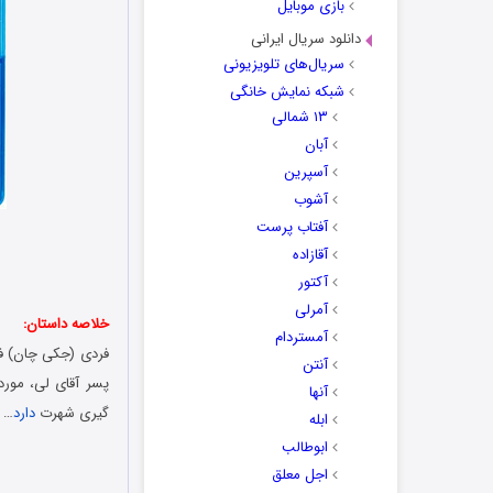
بازی موبایل
دانلود سریال ایرانی
سریال‌های تلویزیونی
شبکه نمایش خانگی
۱۳ شمالی
آبان
آسپرین
آشوب
آفتاب پرست
آقازاده
آکتور
آمرلی
خلاصه داستان:
آمستردام
فردی (جکی چان) فر
آنتن
پسر آقای لی، مور
آنها
گیری شهرت
دارد
…
ابله
ابوطالب
اجل معلق