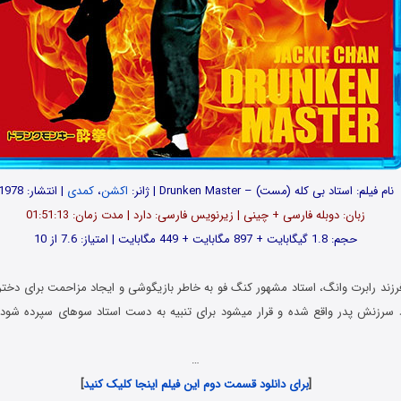
نام فیلم: استاد بی کله (مست) – Drunken Master | ژانر:
اکشن
،
کمدی
| انتشار: 1978
زبان: دوبله فارسی + چینی | زیرنویس فارسی: دارد | مدت زمان: 01:51:13
حجم: 1.8 گیگابایت + 897 مگابایت + 449 مگابایت | امتیاز: 7.6 از 10
زند رابرت وانگ، استاد مشهور کنگ فو به خاطر بازیگوشی و ایجاد مزاحمت برای دخت
د سرزنش پدر واقع شده و قرار میشود برای تنبیه به دست استاد سوهای سپرده شو
…
[
برای دانلود قسمت دوم این فیلم اینجا کلیک کنید
]