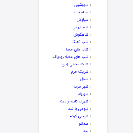
سووشون
سیاه چاله
سیاوش
شام ایرانی
شاهگوش
شب آهنگی
شب های مافیا
شب های مافیا: زودیاک
شبکه مخفی زنان
شریک جرم
شغال
شهر هرت
شهرزاد
شهرک کلیله و دمنه
شوخی با شما
شوخی کردم
صداتو
ضد