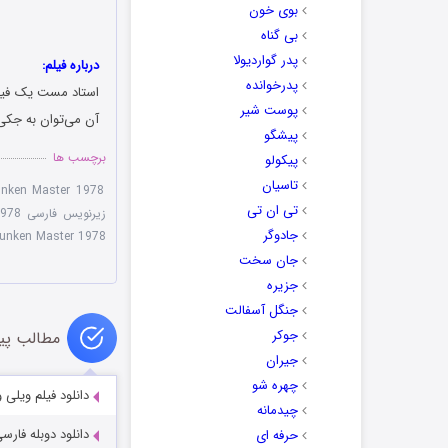
بوی خون
بی گناه
پدر گواردیولا
درباره فیلم:
پدرخوانده
استاد مست یک فی
پوست شیر
آن می‌توان به جکی
پیشگو
برچسب ها
پیکولو
تاسیان
unken Master 1978
تی ان تی
زیرنویس فارسی Drunken Master 1978
جادوگر
unken Master 1978
جان سخت
جزیره
جنگل آسفالت
جوکر
مطالب پی
جیران
چهره شو
دانلود فیلم ویلی و من d Me 2023
چیدمانه
دانلود دوبله فارسی ف
حرفه ای