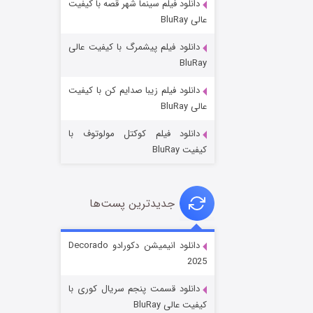
دانلود فیلم سینما شهر قصه با کیفیت
عالی BluRay
دانلود فیلم پیشمرگ با کیفیت عالی
BluRay
دانلود فیلم زیبا صدایم کن با کیفیت
جادوگری در مغولستان
عالی BluRay
۱۴ (زیرنویس)
قسمت
منتشر شد
دانلود فیلم کوکتل مولوتوف با
کیفیت BluRay
جدیدترین پست‌ها
دانلود انیمیشن دکورادو Decorado
2025
باب اسفنجی فصل ۱۷
دانلود قسمت پنجم سریال کوری با
۶ (زیرنویس)
قسمت
منتشر شد
کیفیت عالی BluRay