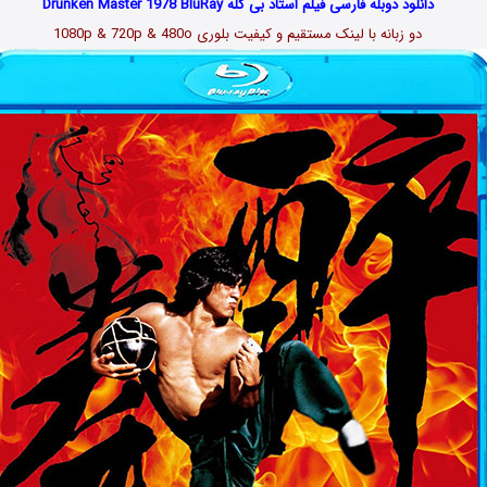
دانلود دوبله فارسی فیلم استاد بی کله Drunken Master 1978 BluRay
دو زبانه با لینک مستقیم و کیفیت بلوری 1080p & 720p & 480o