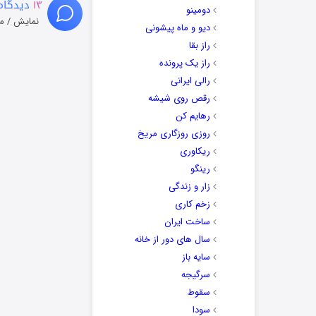
۱۳
دیدگاه
دومینو
نمایش / م
دیو و ماه پیشونی
راز بقا
راز یک پرونده
رالی ایرانی
رقص روی شیشه
رهایم کن
روزی روزگاری مریخ
ریکاوری
رینگو
زار و زندگی
زخم کاری
ساخت ایران
سال های دور از خانه
سایه باز
سرگیجه
سقوط
سودا