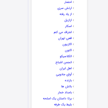
احضار
ارتش سری
از یاد رفته
ازازیل
اسکار
اعتراف می کنم
افعی تهران
اکازیون
اکنون
الکلاسیکو
انجمن اشباح
اهل ایران
آوای جادویی
بازنده
بالش ها
بامداد خمار
برتا: داستان یک اسلحه
بلیط یک‌‌ طرفه