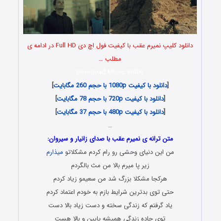
دانلود کلیپ نمیرم عقب با کیفیت فول اچ دی Full HD در ادامه ی
مطلب …
Download Music Video
[
دانلود با کیفیت 1080p با حجم 260 مگابایت
]
[
دانلود با کیفیت 720p با حجم 78 مگابایت
]
[
دانلود با کیفیت 480p با حجم 37 مگابایت
]
…
متن ترانه ی نمیرم عقب با صدای زانیار و سیروان:
من این دنیای وحشی رو رام کردم مشکلاتو
میذارم
زیر پا میرم بالا من مث بالگردم
هرکجا مشکلا بزرگ شد من سعیمو زیاد کردم
حتی توی بدترین شرایط بازم به خودم اعتماد کردم
یاد گرفتم که زندگی سخته و دست زیاد بالا دست
توی جاده زندگی همیشه پایین و بالا هست