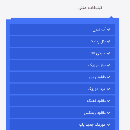
تبلیغات متنی
آپ تیون
باب اسفنجی فصل ۱۷
6 (زیرنویس)
قسمت
منتشر شد
پنل پیامک
ملودی 98
نواز موزیک
دانلود رمان
میفا موزیک
دانلود آهنگ
رویایی برای تو
دانلود ریمکس
15 (دوبله)
قسمت
منتشر شد
موزیک جدید پاپ