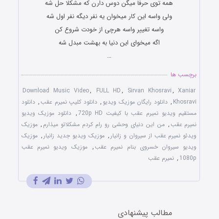
همه توی حرفا میگن دوس دارن که مشکلا حل شه
ولی واسه این کار میخوان یه نفر دیگه نفر اول شه
واسه تغییر واسه هرچی از خودت شروع کن
اگه میخوای این دنیا به بهشت مبدل شه
…
برچسب ها
Download Music Video
,
FULL HD
,
Sirvan Khosravi
,
Xaniar
Khosravi
,
دانلود رایگان موزیک ویدیو
,
دانلود کلیپ نمیرم عقب
,
دانلود
مستقیم ویدیو نمیرم عقب با کیفیت 720p HD
,
دانلود موزیک ویدیو
نمیرم عقب
,
من این دنیای وحشی رو رام کردم مشکلاتو میذارم
,
موزیک
ویدئو نمیرم عقب از سیروان و زانیار
,
موزیک ویدیو جدید زانیار
,
موزیک
ویدیو سیروان خسروی بنام نمیرم عقب
,
موزیک ویدیو نمیرم عقب
1080p
,
نمیرم عقب
مطالب پیشنهادی