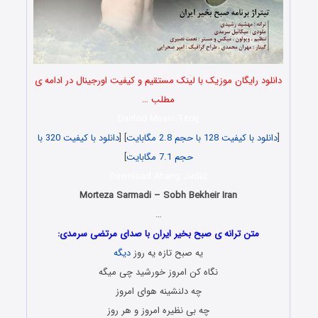
دانلود رایگان موزیک با لینک مستقیم و کیفیت اورجینال در ادامه ی
مطلب …
Danlod Music Titraj
[
دانلود با کیفیت 128 با حجم 2.8 مگابایت
] [
دانلود با کیفیت 320 با
حجم 7.1 مگابایت
]
Download Ahang Jadid
Morteza Sarmadi – Sobh Bekheir Iran
…
متن ترانه ی صبح بخیر ایران با صدای مرتضی سرمدی:
یه صبح تازه یه روز
دیگه
نگاه کن امروز خورشید چی میگه
چه دلنشینه هوای امروز
چه بی نظیره امروز و هر روز