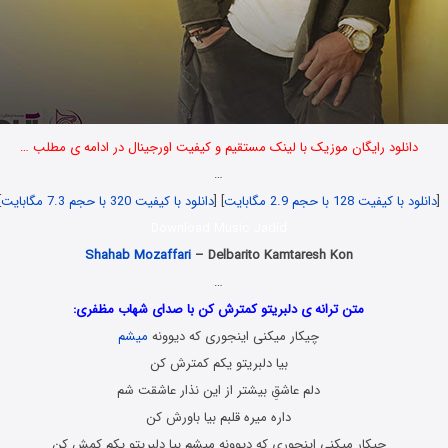
دانلود رایگان موزیک با لینک مستقیم و کیفیت اورجینال در ادامه ی مطلب …
…
[
دانلود با کیفیت 128 با حجم 2.9 مگابایت
] [
دانلود با کیفیت 320 با حجم 7.3 مگابایت
]
Download Music Jadid
Shahab Mozaffari
– Delbarito Kamtaresh Kon
…
متن ترانه ی دلبریتو کمترش کن با صدای شهاب مظفری:
چیکار میکنی اینجوری که دیوونه
میشم
بیا دلبریتو یکم کمترش کن
دلم عاشقِ بیشتر از این نذار عاشقت شم
داره میره قلبم بیا باورش کن
چیکار میکنی اینجوری که دیوونه میشم بیا دلبریتو یکم کمش کن