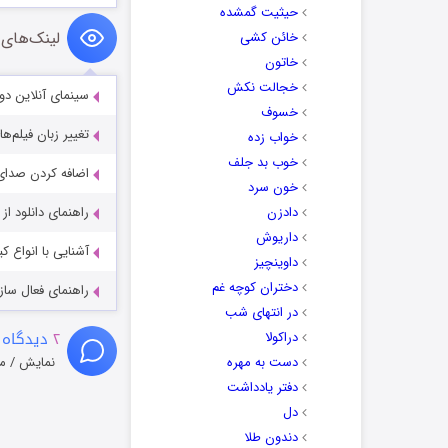
حیثیت گمشده
لینک‌های 
خائن کشی
خاتون
خجالت نکش
سینمای آنلاین دو
خسوف
تغییر زبان فیلم‌ها
خواب زده
خوب بد جلف
اضافه کردن صدای 
خون سرد
دادزن
راهنمای دانلود ا
داریوش
آشنایی با انواع ک
داوینچیز
دختران کوچه غم
راهنمای فعال سازی کیفیت R
در انتهای شب
۲
دیدگاه 
دراکولا
دست به مهره
نمایش / م
دفتر یادداشت
دل
دندون طلا