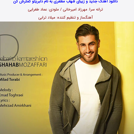
دانلود آهنگ جدید و زیبای شهاب مظفری به نام دلبریتو کمترش کن
ترانه سرا: مهرزاد امیرخانی / ملودی: عماد طغرایی
آهنگساز و تنظیم کننده: میلاد ترابی