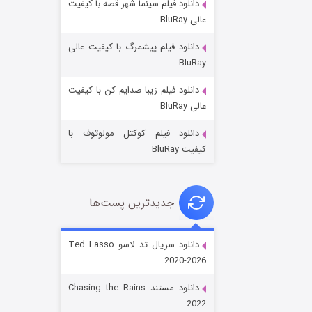
دانلود فیلم سینما شهر قصه با کیفیت
عالی BluRay
دانلود فیلم پیشمرگ با کیفیت عالی
BluRay
دانلود فیلم زیبا صدایم کن با کیفیت
جادوگری در مغولستان
عالی BluRay
۱۴ (زیرنویس)
قسمت
منتشر شد
دانلود فیلم کوکتل مولوتوف با
کیفیت BluRay
جدیدترین پست‌ها
دانلود سریال تد لاسو Ted Lasso
2020-2026
باب اسفنجی فصل ۱۷
دانلود مستند Chasing the Rains
۶ (زیرنویس)
قسمت
منتشر شد
2022