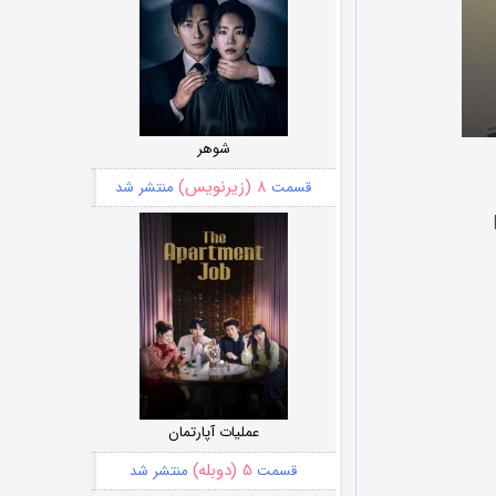
شوهر
۸ (زیرنویس)
قسمت
منتشر شد
عملیات آپارتمان
۵ (دوبله)
قسمت
منتشر شد