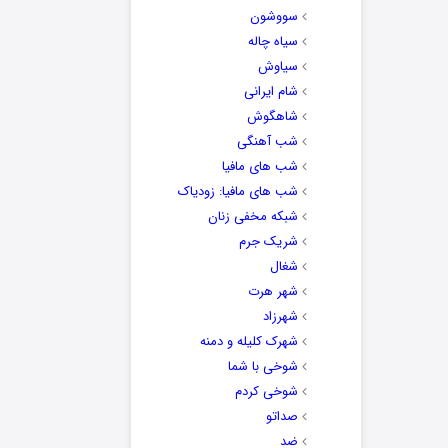
سووشون
سیاه چاله
سیاوش
شام ایرانی
شاهگوش
شب آهنگی
شب های مافیا
شب های مافیا: زودیاک
شبکه مخفی زنان
شریک جرم
شغال
شهر هرت
شهرزاد
شهرک کلیله و دمنه
شوخی با شما
شوخی کردم
صداتو
ضد