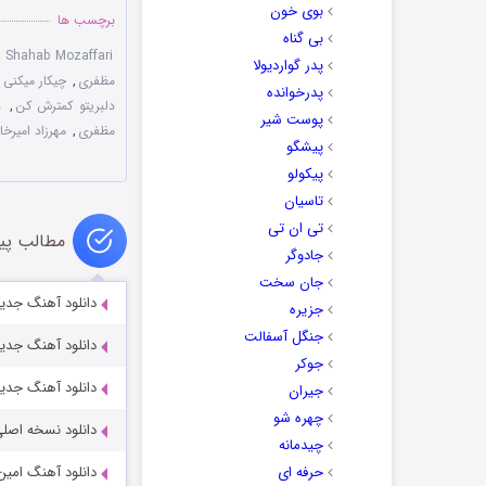
بوی خون
برچسب ها
بی گناه
,
Shahab Mozaffari
پدر گواردیولا
مظفری
,
چیکار میکنی 
پدرخوانده
دلبریتو کمترش کن
,
د
پوست شیر
مظفری
,
مهرزاد امیرخا
پیشگو
پیکولو
تاسیان
تی ان تی
مطالب پی
جادوگر
جان سخت
دانلود آهنگ جدید
جزیره
جنگل آسفالت
دانلود آهنگ جدید
جوکر
دانلود آهنگ جدید
جیران
چهره شو
دانلود نسخه اصلی
چیدمانه
حرفه ای
دانلود آهنگ امین 