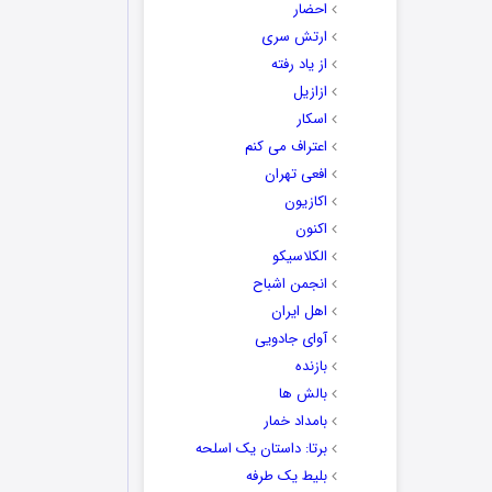
احضار
ارتش سری
از یاد رفته
ازازیل
اسکار
اعتراف می کنم
افعی تهران
اکازیون
اکنون
الکلاسیکو
انجمن اشباح
اهل ایران
آوای جادویی
بازنده
بالش ها
بامداد خمار
برتا: داستان یک اسلحه
بلیط یک‌‌ طرفه