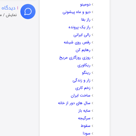
دومینو
۱
دیدگاه 
دیو و ماه پیشونی
نمایش / م
راز بقا
راز یک پرونده
رالی ایرانی
رقص روی شیشه
رهایم کن
روزی روزگاری مریخ
ریکاوری
رینگو
زار و زندگی
زخم کاری
ساخت ایران
سال های دور از خانه
سایه باز
سرگیجه
سقوط
سودا