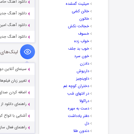
دانلود آهنگ حام
حیثیت گمشده
خائن کشی
دانلود آهنگ جدی
خاتون
دانلود آهنگ امین
خجالت نکش
خسوف
دانلود آهنگ جدید
خواب زده
خوب بد جلف
لینک‌های 
خون سرد
دادزن
سینمای آنلاین دو
داریوش
داوینچیز
تغییر زبان فیلم‌ها
دختران کوچه غم
اضافه کردن صدای 
در انتهای شب
دراکولا
راهنمای دانلود ا
دست به مهره
آشنایی با انواع ک
دفتر یادداشت
دل
راهنمای فعال سازی کیفیت R
دندون طلا