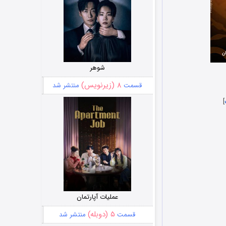
شوهر
۸ (زیرنویس)
قسمت
منتشر شد
]
عملیات آپارتمان
۵ (دوبله)
قسمت
منتشر شد