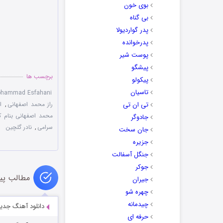
بوی خون
بی گناه
پدر گواردیولا
پدرخوانده
پوست شیر
پیشگو
برچسب ها
پیکولو
تاسیان
hammad Esfahani
تی ان تی
راز محمد اصفهانی
,
ا
محمد اصفهانی بنام کو
جادوگر
سرامی
,
نادر گلچین
جان سخت
جزیره
جنگل آسفالت
جوکر
مطالب پی
جیران
چهره شو
چیدمانه
دانلود آهنگ جدی
حرفه ای