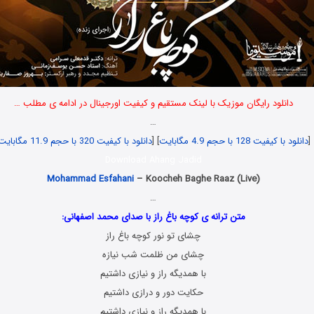
دانلود رایگان موزیک با لینک مستقیم و کیفیت اورجینال در ادامه ی مطلب …
…
[
دانلود با کیفیت 128 با حجم 4.9 مگابایت
] [
دانلود با کیفیت 320 با حجم 11.9 مگابایت
Download Ahang Jadid
Mohammad Esfahani
– Koocheh Baghe Raaz (Live)
…
متن ترانه ی کوچه باغ راز با صدای محمد اصفهانی:
چشای تو نور کوچه باغ راز
چشای من ظلمت شب نیازه
با همدیگه راز و نیازی داشتیم
حکایت دور و درازی داشتیم
با همدیگه راز و نیازی داشتیم