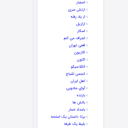
احضار
ارتش سری
از یاد رفته
ازازیل
اسکار
اعتراف می کنم
افعی تهران
اکازیون
اکنون
الکلاسیکو
انجمن اشباح
اهل ایران
آوای جادویی
بازنده
بالش ها
بامداد خمار
برتا: داستان یک اسلحه
بلیط یک‌‌ طرفه