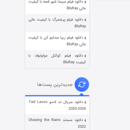
دانلود فیلم سینما شهر قصه با کیفیت
عالی BluRay
دانلود فیلم پیشمرگ با کیفیت عالی
BluRay
دانلود فیلم زیبا صدایم کن با کیفیت
جادوگری در مغولستان
عالی BluRay
۱۴ (زیرنویس)
قسمت
منتشر شد
دانلود فیلم کوکتل مولوتوف با
کیفیت BluRay
جدیدترین پست‌ها
دانلود سریال تد لاسو Ted Lasso
2020-2026
باب اسفنجی فصل ۱۷
دانلود مستند Chasing the Rains
۶ (زیرنویس)
قسمت
منتشر شد
2022