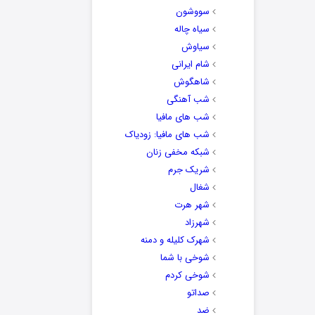
سووشون
سیاه چاله
سیاوش
شام ایرانی
شاهگوش
شب آهنگی
شب های مافیا
شب های مافیا: زودیاک
شبکه مخفی زنان
شریک جرم
شغال
شهر هرت
شهرزاد
شهرک کلیله و دمنه
شوخی با شما
شوخی کردم
صداتو
ضد