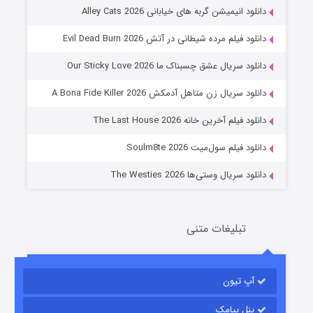
دانلود انیمیشن گربه های خیابانی Alley Cats 2026
دانلود فیلم مرده شیطانی در آتش Evil Dead Burn 2026
دانلود سریال عشق چسبناک ما Our Sticky Love 2026
عملیات آپارتمان
دانلود سریال زن متاهل آدمکش A Bona Fide Killer 2026
2 (زیرنویس)
قسمت
منتشر شد
دانلود فیلم آخرین خانه The Last House 2026
دانلود فیلم سول‌میت Soulm8te 2026
دانلود سریال وستی‌ها The Westies 2026
تبلیغات متنی
مردگان متحرک: شهر مرده ۳
2 (زیرنویس)
قسمت
منتشر شد
آپ تیون
پنل پیامک