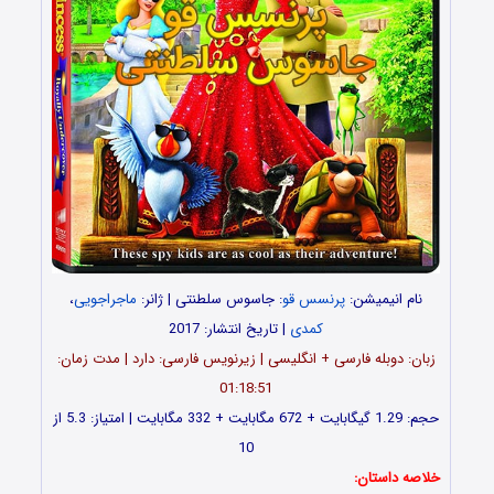
نام انیمیشن:
پرنسس قو
: جاسوس سلطنتی | ژانر:
ماجراجویی
،
کمدی
| تاریخ انتشار: 2017
زبان: دوبله فارسی + انگلیسی | زیرنویس فارسی: دارد | مدت زمان:
01:18:51
حجم: 1.29 گیگابایت + 672 مگابایت + 332 مگابایت | امتیاز: 5.3 از
10
خلاصه داستان: