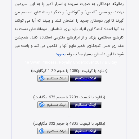
زمانیکه مهمانانی به صورت سرزده و اسرار آمیز پا به این سرزمین
نهادند، پرنسس “الیس” و “لوکاس” و دیگر دوستانشان تصمیم می
گیرند تا این دوستان جدید را امتحان کنند و ببیند که آیا می توانند
به آنها اعتماد کنند؟ این افراد باید برای شناسایی مهمانانشان دست به
کارهای مختلفی بزنند و از ابزارهای متنوعی استفاده کنند. همچنین
مقداری حس کنجکاوی خمیر مایع آنها را تکمیل می کند و باعث می
شود تا این داستان بسیار جذاب رقم
بخورد
…
The Swan Princess: Royally Undercover 2017 BluRay
(دانلود با کیفیت 1080p با حجم 1.29 گیگابایت)
…
(دانلود با کیفیت 720p با حجم 672 مگابایت)
…
(دانلود با کیفیت 480p با حجم 332 مگابایت)