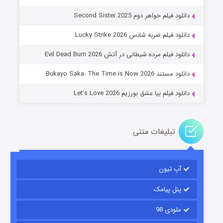
نلود فیلم خواهر دوم Second Sister 2025
جادوگری در مغولستان
نلود فیلم ضربه شانس Lucky Strike 2026
۱۴ (زیرنویس)
قسمت
منتشر شد
انلود فیلم مرده شیطانی در آتش Evil Dead Burn 2026
لود مستند Bukayo Saka: The Time is Now 2026
نلود فیلم بیا عشق بورزیم Let’s Love 2026
تبلیغات متنی
باب اسفنجی فصل ۱۷
آپ تیون
۶ (زیرنویس)
قسمت
منتشر شد
پنل پیامک
ملودی 98