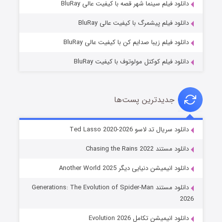
انلود فیلم سینما شهر قصه با کیفیت عالی BluRay
۷ (زیرنویس)
قسمت
منتشر شد
انلود فیلم پیشمرگ با کیفیت عالی BluRay
انلود فیلم زیبا صدایم کن با کیفیت عالی BluRay
انلود فیلم کوکتل مولوتوف با کیفیت BluRay
جدیدترین پست‌ها
خاندان اژدها فصل ۳
نلود سریال تد لاسو Ted Lasso 2020-2026
۶ (زیرنویس)
قسمت
منتشر شد
نلود مستند Chasing the Rains 2022
نلود انیمیشن دنیایی دیگر Another World 2025
دانلود مستند Generations: The Evolution of Spider-Man
20
نلود انیمیشن تکامل Evolution 2026