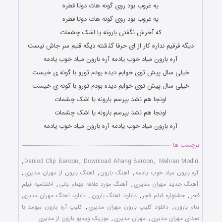
یه غروب بود روی گونه هات دوتا قطره
یه غروب بود روی گونه هات دوتا قطره
که آخرش نگفتی بارونه یا اشک چشمات
ه فرقیم نداره کار از ای حرفا گذشته دیگه قلبم سر جاش نیست
آره بارون میاد خوب یادمه آره بارون میاد خوب یادمه
یلی سال پیش توی خوابم دیده بودم تورو با گونه ی خیست
یلی سال پیش توی خوابم دیده بودم تورو با گونه ی خیست
اونجا هم نشد بپرسم بارونه یا اشک چشمات
اونجا هم نشد بپرسم بارونه یا اشک چشمات
آره بارون میاد خوب یادمه آره بارون میاد خوب یادمه
ب ها
,
Danlod Clip Baroon
,
Download Ahang Baroon
,
Mehran Mo
ارون میاد خوب یادمه
,
آهنگ بارون
,
آهنگ بارون از مهران مدیری
,
 جدید مهران مدیری
,
آهنگ مورد علاقه بهنام بانی
,
اختتامیه فیلم
جشنواره فیلم فجر
,
دانلود آهنگ بارون
,
دانلود آهنگ مهران مدیری
ارون
,
دانلود کلیپ بارون مهران مدیری
,
کلیپ آره بارون میومد با
مهران مدیری
,
مهران مدیری
,
موزیک ویدیو بارون از مدیری