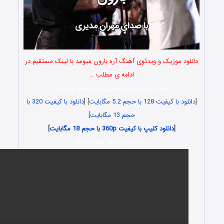
ود موزیک و ویدئوی آهنگ آره بارون میومد با لینک مستقیم در
ادامه ی مطلب …
آهنگ بارون مهران مدیری با کیفیت اورجینال
با کیفیت 128 با حجم 5.2 مگابایت
] [
دانلود با کیفیت 320 با
حجم 13 مگابایت
]
[
دانلود کلیپ با کیفیت 360p با حجم 18 مگابایت
]
Download Ahang Baroon