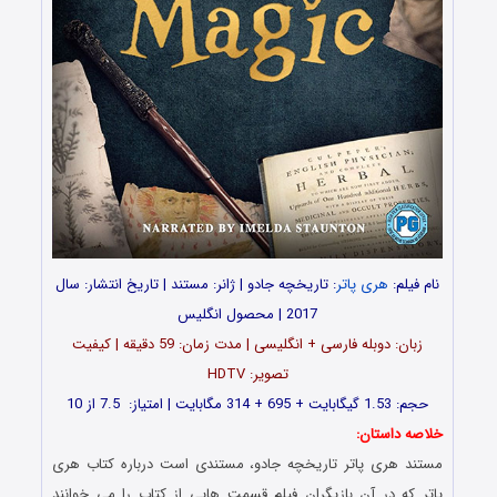
نام فیلم:
هری پاتر
: تاریخچه جادو | ژانر: مستند | تاریخ انتشار: سال
2017 | محصول انگلیس
زبان: دوبله فارسی + انگلیسی | مدت زمان: 59 دقیقه | کیفیت
تصویر: HDTV
حجم: 1.53 گیگابایت + 695 + 314 مگابایت | امتیاز: 7.5 از 10
خلاصه داستان:
مستند هری پاتر تاریخچه جادو، مستندی است درباره کتاب هری
پاتر که در آن بازیگران فیلم قسمت هایی از کتاب را می خوانند