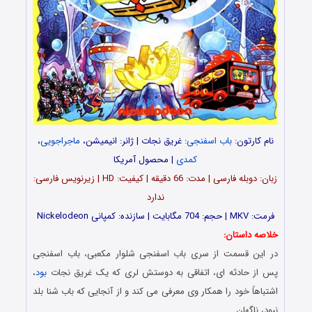
نام کارتون:
باب اسفنجی
: غریق نجات | ژانر: انیمیشن،
ماجراجویی
،
کمدی
| محصول آمریکا
زبان: دوبله فارسی | مدت: 66 دقیقه | کیفیت: HD | زیرنویس فارسی:
ندارد
فرمت: MKV | حجم: 704 مگابایت | سازنده: کمپانی
Nickelodeon
خلاصه داستان:
در این قسمت از سری باب اسفنجی شلوار مکعبی، باب اسفنجی
پس از حادثه ای، اتفاقی به دوستش لری که یک غریق نجات
بود
،
اشتباهاً خود را همکار وی معرفی می کند و از آنجایی که باب شنا بلد
نبود، ناگهان…