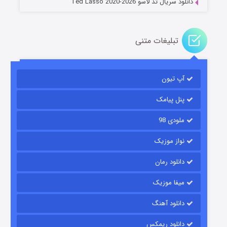
دانلود سریال تد لاسو Ted Lasso 2020-2026
تبلیغات متنی
آپ تیون
جادوگری در مغولستان
۱۴ (زیرنویس)
قسمت
منتشر شد
پنل پیامک
ملودی 98
نواز موزیک
دانلود رمان
میفا موزیک
دانلود آهنگ
باب اسفنجی فصل ۱۷
دانلود ریمکس