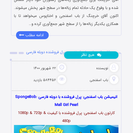
شده و با وقوع یک حادثه تمام زباله‌ها در سطح شهر پخش میشوند.
اکنون آقای خرچنگ از باب اسفنجی و اختاپوس میخواهد تا با
همکاری یکدیگر زباله‌ها را از سطح شهر جمع‌آوری کرده و…
ادامه مطلب
دانلود انیمیشن باب اسفنجی: پرل فروشنده دوبله فارسی
نظر
هیچ
نویسنده
۲۲ شهریور ۱۴۰۰
باب اسفنجی
۵۸۴۴۵۶ بازدید
انیمیشن باب اسفنجی: پرل فروشنده با دوبله فارسی SpongeBob:
Mall Girl Pearl
کارتون باب اسفنجی: پرل فروشنده با کیفیت 1080p & 720p &
480p