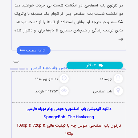
در کارتون باب اسفنجی: دو انگشت شست بی حرکت خواهید دید
دو انگشت شست باب اسفنجی پس از انجام یک مسابقه با پاتریک
شکسته و در نتیجه او توانایی استفاده از آن‌ها را از دست میدهد.
بدین ترتیب زندگی و همچنین بسیاری از کارها برای او دشوار شده
و…
ادامه مطلب
نظر
۲
دانلود انیمیشن باب اسفنجی: هوس چام دوبله فارسی
نویسنده
۲۰ شهریور ۱۴۰۰
باب اسفنجی
۴۴۴۲۵۲ بازدید
دانلود انیمیشن باب اسفنجی: هوس چام دوبله فارسی
SpongeBob: The Hankering
کارتون باب اسفنجی: هوس چام با کیفیت عالی 1080p & 720p &
480p