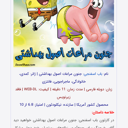
نام:
باب اسفنجی
: جنون مراعات اصول بهداشتی | ژانر: کمدی،
خانوادگی، ماجراجویی، فانتزی
زبان: دوبله فارسی | مدت زمان: 11 دقیقه | کیفیت: WEB-DL | فاقد
زیرنویس
محصول کشور آمریکا | سازنده: نیکلودئون | امتیاز: 6.8 از 10
خلاصه داستان:
در کارتون باب اسفنجی: جنون مراعات اصول بهداشتی خواهید دید
آقای خرچنگ برای جمع‌آوری زباله‌های رستوران خود دچار مشکل