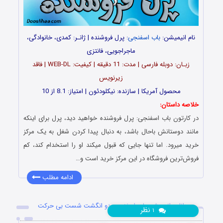
نام انیمیشن:
باب اسفنجی
: پرل فروشنده | ژانـر: کمدی، خانوادگی،
ماجراجویی، فانتزی
زبـان: دوبله فارسی | مدت: 11 دقیقه | کیفیت: WEB-DL | فاقد
زیرنویس
محصول آمریکا | سازنده: نیکلودئون | امتیاز: 8.1 از 10
خلاصه داستان:
در کارتون باب اسفنجی: پرل فروشنده خواهید دید، پرل برای اینکه
مانند دوستانش باحال باشد، به دنبال پیدا کردن شغل به یک مرکز
خرید میرود. اما تنها جایی که قبول میکند او را استخدام کند، کم
فروش‌ترین فروشگاه در این مرکز خرید است و…
ادامه مطلب
دانلود انیمیشن باب اسفنجی: دو انگشت شست بی حرکت
نظر
۱