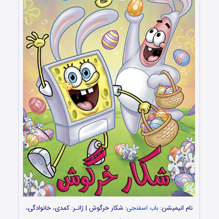
نام انیمیشن:
باب اسفنجی
: شکار خرگوش | ژانـر: کمدی، خانوادگی،