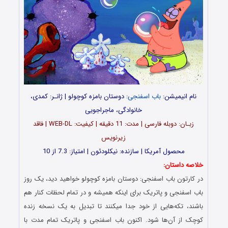
نام انیمیشن:
باب اسفنجی
: دوستان بامزه کوچولو | ژانـر: کمدی،
خانوادگی، ماجراجویی
زبـان: دوبله فارسی | مدت: 11 دقیقه | کیفیت: WEB-DL | فاقد
زیرنویس
محصول آمریکا | سازنده: نیکلودئون | امتیاز: 7.3 از 10
خلاصه داستان:
در کارتون باب اسفنجی: دوستان بامزه کوچولو خواهید دید، یک روز
باب اسفنجی و پاتریک برای اینکه همیشه و در تمام لحظات کنار هم
باشند، تکه‌هایی از خود جدا میکنند تا تبدیل به یک نسخه زنده
کوچک از آن‌ها شود. اکنون باب اسفنجی و پاتریک تمام مدت با