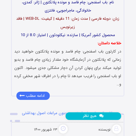
نام: باب اسفنجی: چام فاسد و مونده پلانکتون | ژانر: کمدی،
خانوادگی، ماجراجویی، فانتزی
زبان: دوبله فارسی | مدت زمان: 11 دقیقه | کیفیت: WEB-DL | فاقد
زیرنویس
محصول کشور آمریکا | سازنده: نیکلودئون | امتیاز: 8.0 از 10
خلاصه داستان:
در کارتون باب اسفنجی: چام فاسد و مونده پلانکتون خواهید دید
زمانی که پلانکتون در آزمایشگاه خود مقدار زیادی چام فاسد و بدبو
تولید میکند برای پنهان کردن آن دچار مشکلی جدی میشود. اکنون
او باب اسفنجی را فریب میدهد تا چام را در اطراف شهر مخفی کرده
و…
ادامه مطلب
دانلود انیمیشن باب اسفنجی: جنون مراعات اصول بهداشتی
نظر
هیچ
نویسنده
۲۳ شهریور ۱۴۰۰