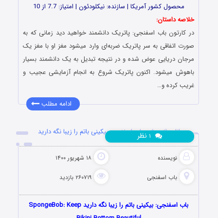
محصول کشور آمریکا | سازنده: نیکلودئون | امتیاز: 7.7 از 10
خلاصه داستان:
در کارتون باب اسفنجی: پاتریک دانشمند خواهید دید زمانی که به
صورت اتفاقی به سر پاتریک ضربه‌ای وارد میشود مغز او با مغز یک
مرجان دریایی عوض شده و در نتیجه تبدیل به یک دانشمند بسیار
باهوش میشود. اکنون پاتریک شروع به انجام آزمایشی عجیب و
غریب کرده و…
ادامه مطلب
دانلود انیمیشن باب اسفنجی: بیکینی باتم را زیبا نگه دارید
نظر
۱
نویسنده
۱۸ شهریور ۱۴۰۰
باب اسفنجی
۲۶۰۷۱۹ بازدید
باب اسفنجی: بیکینی باتم را زیبا نگه دارید SpongeBob: Keep