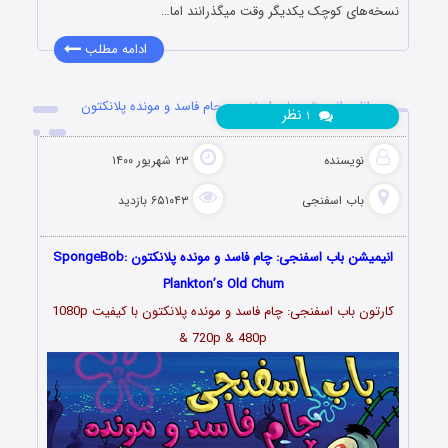
نسخه‌های کوچک یکدیگر وقت میگذرانند اما…
ادامه مطلب
دانلود انیمیشن باب اسفنجی: چام فاسد و مونده پلانکتون
نظر
۱
نویسنده
۲۳ شهریور ۱۴۰۰
باب اسفنجی
۶۵۱۰۴۳ بازدید
انیمیشن باب اسفنجی: چام فاسد و مونده پلانکتون SpongeBob:
Plankton’s Old Chum
کارتون باب اسفنجی: چام فاسد و مونده پلانکتون با کیفیت 1080p
& 720p & 480p