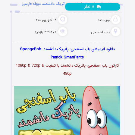
دانلود انیمیشن باب اسفنجی: پاتریک دانشمند دوبله فارسی
نظر
۱۱
نویسنده
۱۸ شهریور ۱۴۰۰
باب اسفنجی
۳۳۶۸۷۴ بازدید
دانلود انیمیشن باب اسفنجی: پاتریک دانشمند SpongeBob:
Patrick SmartPants
کارتون باب اسفنجی: پاتریک دانشمند با کیفیت 1080p & 720p &
480p