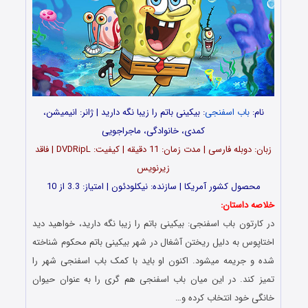
نام:
باب اسفنجی
: بیکینی باتم را زیبا نگه دارید | ژانر: انیمیشن،
کمدی، خانوادگی، ماجراجویی
زبان: دوبله فارسی | مدت زمان: 11 دقیقه | کیفیت: DVDRipL | فاقد
زیرنویس
محصول کشور آمریکا | سازنده: نیکلودئون | امتیاز: 3.3 از 10
خلاصه داستان:
در کارتون باب اسفنجی: بیکینی باتم را زیبا نگه دارید، خواهید دید
اختاپوس به دلیل ریختن آشغال در شهر بیکینی باتم محکوم شناخته
شده و جریمه میشود. اکنون او باید با کمک باب اسفنجی شهر را
تمیز کند. در این میان باب اسفنجی هم گری را به عنوان حیوان
خانگی خود انتخاب کرده و…