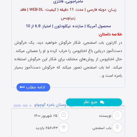
ماجراجویی، فانتزی
زبـان: دوبله فارسی | مدت: 11 دقیقه | کیفیت: WEB-DL | فاقد
زیرنویس
محصول آمریکا | سازنده: نیکلودئون | امتیاز: 6.8 از 10
خلاصه داستان:
در کارتون باب اسفنجی: شکار خرگوش خواهید دید، یک خرگوش
دست‌آموز دریایی باغ اختاپوس را خراب کرده و او را عصبانی میکند.
حال اختاپوس از روش‌های مختلف برای شکار این خرگوش استفاده
میکند. اما باب اسفنجی تصور میکند که خرگوش دست‌آموز بسیار
بامزه است و…
ادامه مطلب
نظر
هیچ
دانلود انیمیشن باب اسفنجی: دوستان بامزه کوچولو
نویسنده
۲۵ شهریور ۱۴۰۰
باب اسفنجی
۶۵۶۰۴۳ بازدید