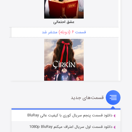
عشق احتمالی
۶ (دوبله)
قسمت
منتشر شد
قسمت‌های جدید
سریال زشت
۵ (زیرنویس)
قسمت
منتشر شد
دانلود قسمت پنجم سریال کوری با کیفیت عالی BluRay
دانلود قسمت اول سریال اعتراف میکنم 1080p BluRay