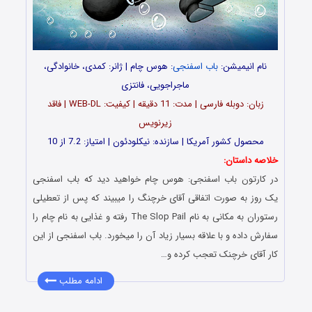
نام انیمیشن:
باب اسفنجی
: هوس چام | ژانر: کمدی، خانوادگی،
ماجراجویی، فانتزی
زبان: دوبله فارسی | مدت: 11 دقیقه | کیفیت: WEB-DL | فاقد
زیرنویس
محصول کشور آمریکا | سازنده: نیکلودئون | امتیاز: 7.2 از 10
خلاصه داستان:
در کارتون باب اسفنجی: هوس چام خواهید دید که باب اسفنجی
یک روز به صورت اتفاقی آقای خرچنگ را میبیند که پس از تعطیلی
رستوران به مکانی به نام The Slop Pail رفته و غذایی به نام چام را
سفارش داده و با علاقه بسیار زیاد آن را میخورد. باب اسفنجی از این
کار آقای خرچنک تعجب کرده و…
ادامه مطلب