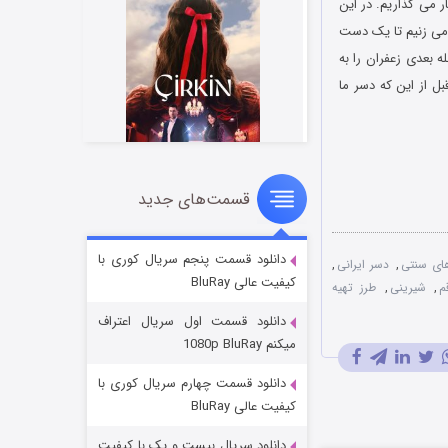
 می گذاریم. در این
 می زنیم تا یک دست
 بعدی زعفران را به
بل از این که دسر ما
قسمت‌های جدید
سریال زشت
۲ (زیرنویس)
قسمت
منتشر شد
دانلود قسمت پنجم سریال کوری با
ای سنتی
,
دسر ایرانی
,
کیفیت عالی BluRay
م
,
شیرینی
,
طرز تهیه
دانلود قسمت اول سریال اعتراف
میکنم 1080p BluRay
دانلود قسمت چهارم سریال کوری با
کیفیت عالی BluRay
دانلود سریال بیست و یک با کیفیت