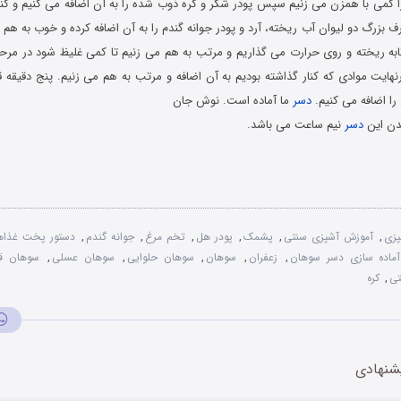
 کمی با همزن می زنیم سپس پودر شکر و کره ذوب شده را به آن اضافه می کنیم و کنار
بزرگ دو لیوان آب ریخته، آرد و پودر جوانه گندم را به آن اضافه کرده و خوب به هم
 ریخته و روی حرارت می گذاریم و مرتب به هم می زنیم تا کمی غلیظ شود در مرحله
نهایت موادی که کنار گذاشته بودیم به آن اضافه و مرتب به هم می زنیم. پنج دقیقه ق
را اضافه می کنیم.
دسر
ما آماده است. نوش جان
دن این
دسر
نیم ساعت می باشد.
پزی
,
آموزش آشپزی سنتی
,
پشمک
,
پودر هل
,
تخم مرغ
,
جوانه گندم
,
دستور پخت غذاه
ماده سازی دسر سوهان
,
زعفران
,
سوهان
,
سوهان حلوایی
,
سوهان عسلی
,
سوهان ق
تی
,
کره
شنهادی