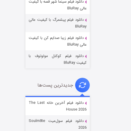
دانلود فیلم سینما شهر قصه با کیفیت
عالی BluRay
دانلود فیلم پیشمرگ با کیفیت عالی
BluRay
دانلود فیلم زیبا صدایم کن با کیفیت
جادوگری در مغولستان
عالی BluRay
۱۴ (زیرنویس)
قسمت
منتشر شد
دانلود فیلم کوکتل مولوتوف با
کیفیت BluRay
جدیدترین پست‌ها
دانلود فیلم آخرین خانه The Last
House 2026
باب اسفنجی فصل ۱۷
دانلود فیلم سول‌میت Soulm8te
۶ (زیرنویس)
قسمت
منتشر شد
2026