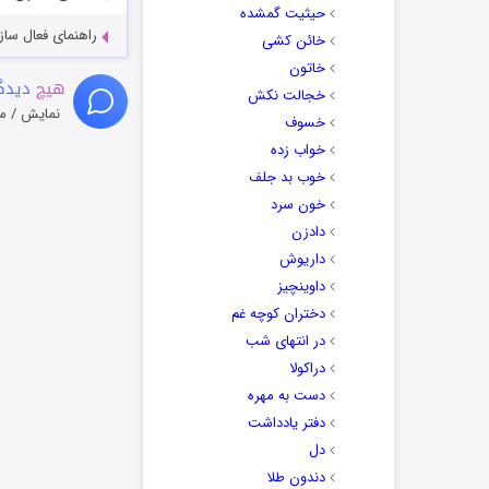
حیثیت گمشده
راهنمای فعال سازی کیفیت R
خائن کشی
خاتون
هیچ
دیدگا
خجالت نکش
نمایش / م
خسوف
خواب زده
خوب بد جلف
خون سرد
دادزن
داریوش
داوینچیز
دختران کوچه غم
در انتهای شب
دراکولا
دست به مهره
دفتر یادداشت
دل
دندون طلا