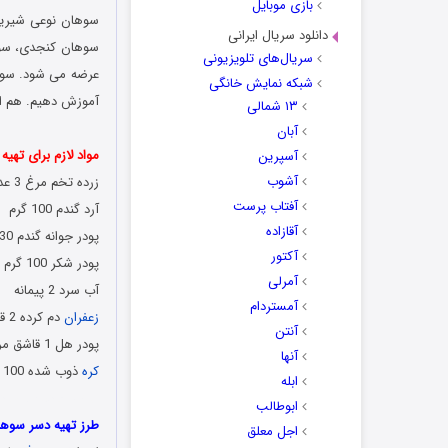
بازی موبایل
سوهان نوعی شیرینی
دانلود سریال ایرانی
سوهان کنجدی، سوه
سریال‌های تلویزیونی
عرضه می‌ شود. سوه
شبکه نمایش خانگی
آموزش دهیم. هم ا
۱۳ شمالی
آبان
مواد لازم برای تهی
آسپرین
آشوب
زرده تخم مرغ 3 عدد
آفتاب پرست
آرد گندم 100 گرم
آقازاده
پودر جوانه گندم 30 گرم
آکتور
پودر شکر 100 گرم
آمرلی
آب سرد 2 پیمانه
آمستردام
زعفران
دم کرده 2 قاشق غذاخوری
آنتن
پودر هل 1 قاشق مربا خوری
آنها
کره
ذوب شده 100 گرم
ابله
روش آماده سازی دس
ابوطالب
طرز تهیه دسر سوها
اجل معلق