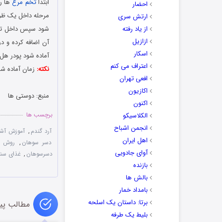
ابتدا
تخم مرغ
ها را
احضار
مرحله داخل یک ظرف 
ارتش سری
از یاد رفته
شود سپس داخل تابه
ازازیل
آن اضافه کرده و در
اسکار
آماده شود پودر هل 
اعتراف می کنم
نکته:
زمان آماده ش
افعی تهران
اکازیون
منبع: دوستی ها
اکنون
برچسب ها
الکلاسیکو
انجمن اشباح
آرد گندم
,
آموزش آش
اهل ایران
دسر سوهان
,
روش آ
آوای جادویی
دسرسوهان
,
غذای سن
بازنده
بالش ها
بامداد خمار
برتا: داستان یک اسلحه
مطالب پی
بلیط یک‌‌ طرفه