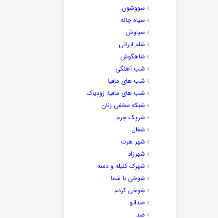
سووشون
سیاه چاله
سیاوش
شام ایرانی
شاهگوش
شب آهنگی
شب های مافیا
شب های مافیا: زودیاک
شبکه مخفی زنان
شریک جرم
شغال
شهر هرت
شهرزاد
شهرک کلیله و دمنه
شوخی با شما
شوخی کردم
صداتو
ضد