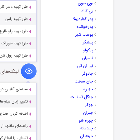
بوی خون
طرز تهیه دسر کاز
بی گناه
پدر گواردیولا
طرز تهیه رامن
پدرخوانده
طرز تهیه پلو قارچ
پوست شیر
پیشگو
طرز تهیه خوراک لو
پیکولو
طرز تهیه رول نان
تاسیان
تی ان تی
لینک‌های 
جادوگر
جان سخت
جزیره
سینمای آنلاین دو
جنگل آسفالت
تغییر زبان فیلم‌ها
جوکر
جیران
اضافه کردن صدای 
چهره شو
راهنمای دانلود ا
چیدمانه
حرفه ای
آشنایی با انواع ک