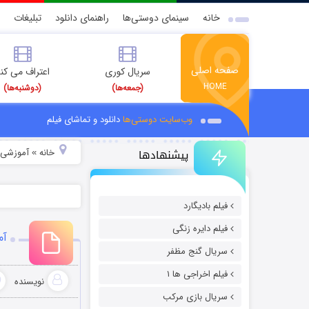
خانه
سینمای دوستی‌ها
راهنمای دانلود
تبلیغات
صفحه اصلی
سریال کوری
اعتراف می کن
HOME
(جمعه‌ها)
(دوشنبه‌ها)
وب‌سایت دوستی‌ها
دانلود و تماشای فیلم
پیشنهادها
خانه
آموزشی
»
»
فیلم بادیگارد
فیلم دایره زنگی
آم
سریال گنج مظفر
فیلم اخراجی ها ۱
نویسنده
سریال بازی مرکب