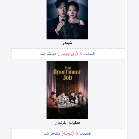
شوهر
۸ (زیرنویس)
قسمت
منتشر شد
عملیات آپارتمان
۵ (دوبله)
قسمت
منتشر شد