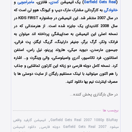
(
Garfield Gets Real
) یک انیمیشن
کمدی
، فانتزی،
ماجراجویی
و
خانوادگی
به کارگردانی مشترک مارک دیپ و کیونگ هوو لی است که
در سال 2007 منتشر شد. این انیمیشن در جشنواره KIDS FIRST در
سال 2008 کاندیدای یک جایزه شده است. از هنرمندانی که در
نسخه اصلی این انیمیشن به صداپیشگی پرداخته اند میتوان به
فرانک ولکر، گرگ برگر، جنیفر دارلینگ، گریگ ایگلز، پت فرالی،
جیسون مارسدن، دیوید میکی، هارولد پرینو، نیل راس، استفن
استانتون، فرد تاتاسیور، آدری واسیلوسکی، والی وینگرت و… اشاره
کرد. نسخه کامل دوبله فارسی دو زبانه این کارتون تماشایی و جذاب
را هم اکنون میتوانید با لینک مستقیم رایگان از سایت دوستی ها با
مصرف اینترنت نیم بها دانلود کنید.
در حال بارگذاری پخش کننده...
برچسب ها
Garfield Gets Real 2007 1080p BluRay
,
انیمیشن گارفید واقعی
میشود Garfield Gets Real 2007 دوبله فارسی
,
دانلود انیمیشن