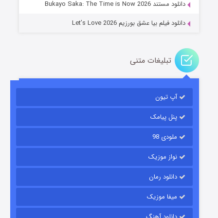
دانلود مستند Bukayo Saka: The Time is Now 2026
دانلود فیلم بیا عشق بورزیم Let’s Love 2026
تبلیغات متنی
باب اسفنجی فصل ۱۷
آپ تیون
۶ (زیرنویس)
قسمت
منتشر شد
پنل پیامک
ملودی 98
نواز موزیک
دانلود رمان
میفا موزیک
رویایی برای تو
دانلود آهنگ