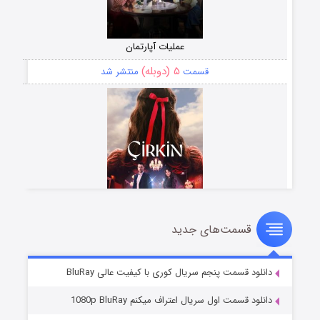
عملیات آپارتمان
۵ (دوبله)
قسمت
منتشر شد
قسمت‌های جدید
سریال زشت
۲ (زیرنویس)
قسمت
منتشر شد
دانلود قسمت پنجم سریال کوری با کیفیت عالی BluRay
دانلود قسمت اول سریال اعتراف میکنم 1080p BluRay