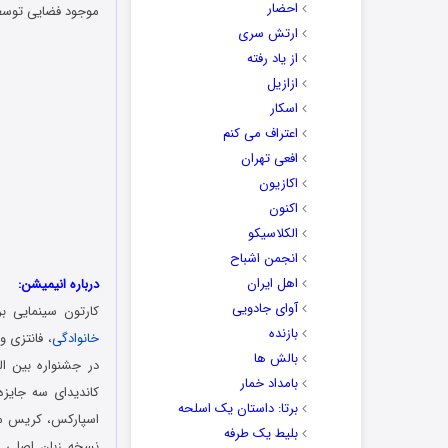
احضار
موجود فضایی توسط پلیس، او را ب
ارتش سری
از یاد رفته
ازازیل
اسکار
اعتراف می کنم
افعی تهران
اکازیون
اکنون
الکلاسیکو
انجمن اشباح
اهل ایران
درباره انیمیشن:
آوای جادویی
کارتون سینمایی بره
بازنده
خانوادگی
، فانتزی 
بالش ها
در جشنواره بین ال
بامداد خمار
کاندیدای سه جایزه
برتا: داستان یک اسلحه
اسپارکس، کریس مور
بلیط یک‌‌ طرفه
نسخه زبان اصلی ای