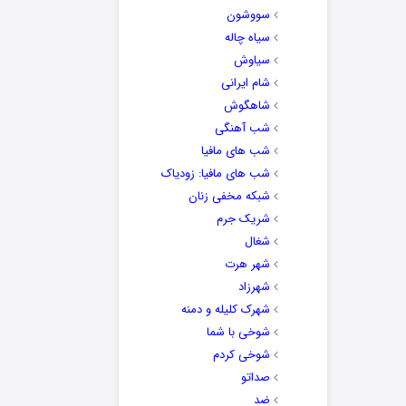
سووشون
سیاه چاله
سیاوش
شام ایرانی
شاهگوش
شب آهنگی
شب های مافیا
شب های مافیا: زودیاک
شبکه مخفی زنان
شریک جرم
شغال
شهر هرت
شهرزاد
شهرک کلیله و دمنه
شوخی با شما
شوخی کردم
صداتو
ضد