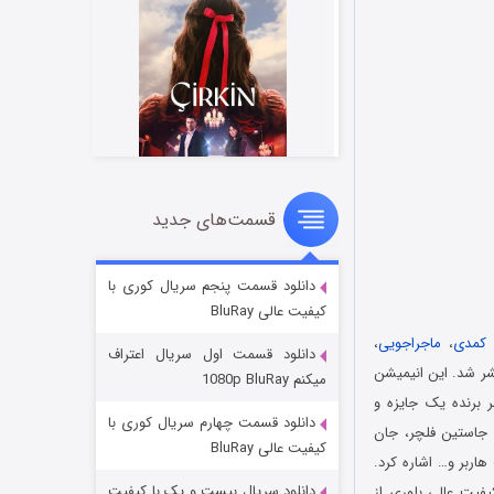
قسمت‌های جدید
سریال زشت
۲ (زیرنویس)
قسمت
منتشر شد
دانلود قسمت پنجم سریال کوری با
کیفیت عالی BluRay
کمدی
،
ماجراجویی
،
دانلود قسمت اول سریال اعتراف
ترک ویل بشر و ریچارد فلان است که در سال 2019 منتشر شد. این انیمیشن
میکنم 1080p BluRay
 برنده یک جایزه و
دانلود قسمت چهارم سریال کوری با
 جاستین فلچر، جان
کیفیت عالی BluRay
اربر و… اشاره کرد.
دانلود سریال بیست و یک با کیفیت
یفیت عالی بلوری از