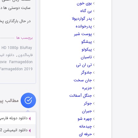
بوی خون
سایت دوستی ها دان
بی گناه
پدر گواردیولا
در حال بارگذاری پخ
پدرخوانده
پوست شیر
برچسب ها
پیشگو
9 HD 1080p BluRay
پیکولو
فارماگدون
,
دانلود ان
تاسیان
ovie Farmageddon
تی ان تی
Farmageddon 2019
جادوگر
جان سخت
جزیره
جنگل آسفالت
مطالب پی
جوکر
جیران
دانلود دوبله فارسی انیمیشن gle 2007
چهره شو
چیدمانه
دانلود انیمیشن Littlest Pet Shop 2012-2022
حرفه ای