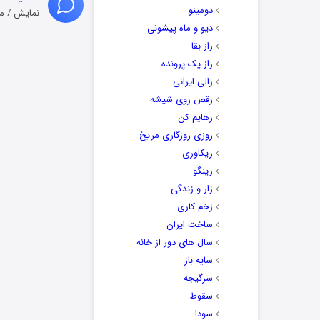
دومینو
نمایش / م
دیو و ماه پیشونی
راز بقا
راز یک پرونده
رالی ایرانی
رقص روی شیشه
رهایم کن
روزی روزگاری مریخ
ریکاوری
رینگو
زار و زندگی
زخم کاری
ساخت ایران
سال های دور از خانه
سایه باز
سرگیجه
سقوط
سودا