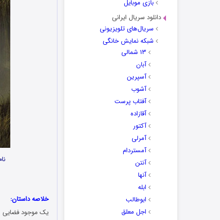
بازی موبایل
دانلود سریال ایرانی
سریال‌های تلویزیونی
شبکه نمایش خانگی
۱۳ شمالی
آبان
آسپرین
آشوب
آفتاب پرست
آقازاده
آکتور
آمرلی
آمستردام
نام
آنتن
آنها
ابله
خلاصه داستان:
ابوطالب
اجل معلق