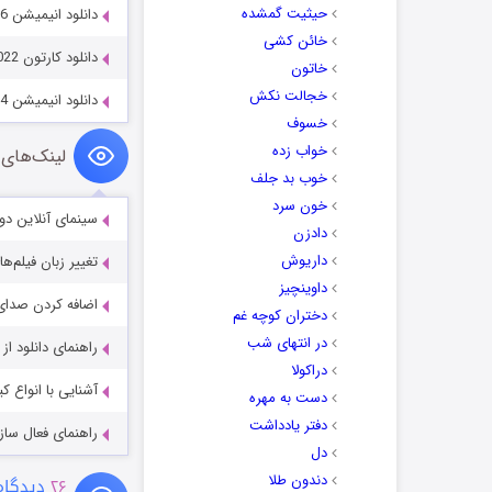
حیثیت گمشده
دانلود انیمیشن A Looney Tunes Christmas 2006
خائن کشی
دانلود کارتون Cat Pack: A PAW Patrol Exclusive Event 2022
خاتون
خجالت نکش
دانلود انیمیشن Planes: Fire and Rescue 2014
خسوف
خواب زده
لینک‌های 
خوب بد جلف
خون سرد
سینمای آنلاین دو
دادزن
داریوش
تغییر زبان فیلم‌ها
داوینچیز
اضافه کردن صدای 
دختران کوچه غم
در انتهای شب
راهنمای دانلود ا
دراکولا
آشنایی با انواع ک
دست به مهره
دفتر یادداشت
راهنمای فعال سازی کیفیت R
دل
دندون طلا
۲۶
دیدگاه