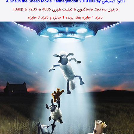
دانلود انیمیشن A Shaun the Sheep Movie: Farmageddon 2019 BluRay
کارتون بره ناقلا: فارماگدون با کیفیت بلوری 1080p & 720p & 480p
نامزد 1 جایزه بفتا، برنده 1 جایزه و نامزد 3 جایزه