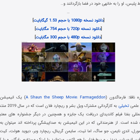
ه خانه‎ی خود در فضا بازگردانند و…
…
[
دانلود نسخه 1080p با حجم 1.53 گیگابایت
]
[
دانلود نسخه 720p با حجم 754 مگابایت
]
[
دانلود نسخه 480p با حجم 300 مگابایت
]
 ناقلا: فارماگدون (
A Shaun the Sheep Movie: Farmageddon
) یک انیمیشن
و علمی
تخیلی
به کارگردانی مش
مللی بفتا فیلم کاندیدای دریافت یک جایزه و همچنین در دیگر جشنواره های معتبر
 شده است. از هنرمندانی که در این انیمیشن به صداپیشگی پرداخته اند میتوان به
ل، اندی نایمن، جو ساگ، اما تیت، سایمن گرینال، ریچارد وبر، دیوید هولت، کیت ه
ن انیمیشن دیدنی و پرطرفدار را هم اکنون میتوانید با لینک مستقیم رایگان و با ک