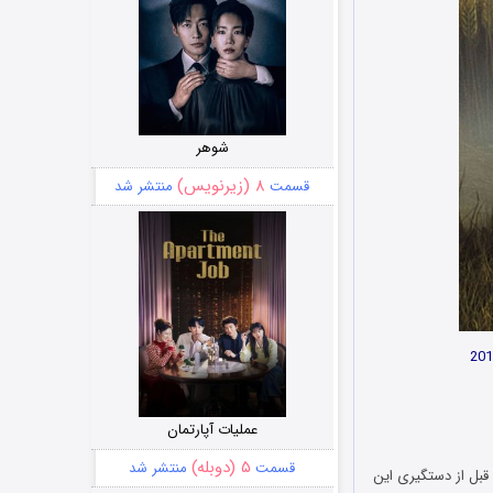
شوهر
۸ (زیرنویس)
قسمت
منتشر شد
عملیات آپارتمان
۵ (دوبله)
قسمت
منتشر شد
فندان می‎شود و به همین دلیل گروه “شان گوسفند” تصمیم می‎گیرند تا قبل از دستگیری این