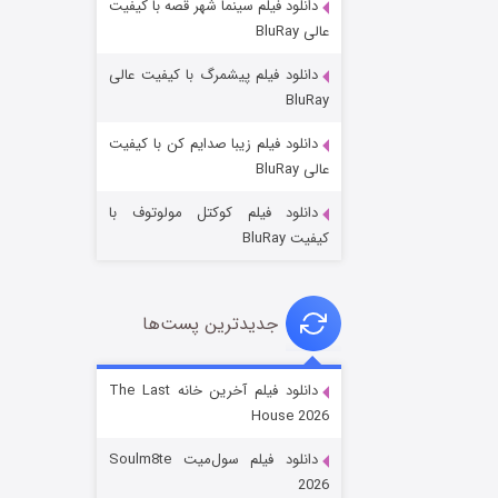
دانلود فیلم سینما شهر قصه با کیفیت
عالی BluRay
دانلود فیلم پیشمرگ با کیفیت عالی
BluRay
دانلود فیلم زیبا صدایم کن با کیفیت
جادوگری در مغولستان
عالی BluRay
۱۴ (زیرنویس)
قسمت
منتشر شد
دانلود فیلم کوکتل مولوتوف با
کیفیت BluRay
جدیدترین پست‌ها
دانلود فیلم آخرین خانه The Last
House 2026
باب اسفنجی فصل ۱۷
دانلود فیلم سول‌میت Soulm8te
۶ (زیرنویس)
قسمت
منتشر شد
2026