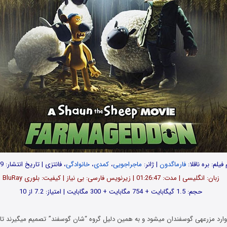
 فیلم: بره ناقلا:
فارماگدون
| ژانر:
ماجراجویی
،
کمدی
،
خانوادگی
، فانتزی | تاریخ انتشار: 2019
زبان: انگلیسی | مدت: 01:26:47 | زیرنویس فارسی: بی نیاز | کیفیت: بلوری BluRay
حجم: 1.5 گیگابایت + 754 مگابایت + 300 مگابایت | امتیاز: 7.2 از 10
یک موجود فضایی وارد مزرعه‎ی گوس