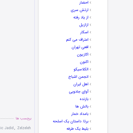
احضار
ارتش سری
از یاد رفته
ازازیل
اسکار
اعتراف می کنم
افعی تهران
اکازیون
اکنون
الکلاسیکو
انجمن اشباح
اهل ایران
آوای جادویی
بازنده
بالش ها
بامداد خمار
برچسب ها
برتا: داستان یک اسلحه
ic Jadid
,
Zelzeleh
بلیط یک‌‌ طرفه