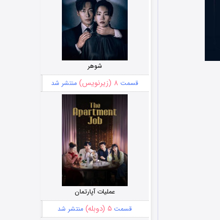
شوهر
۸ (زیرنویس)
قسمت
منتشر شد
عملیات آپارتمان
۵ (دوبله)
قسمت
منتشر شد