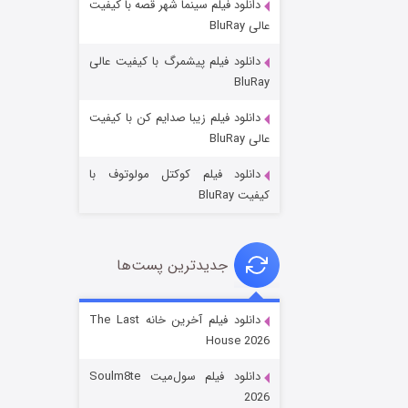
دانلود فیلم سینما شهر قصه با کیفیت
عالی BluRay
دانلود فیلم پیشمرگ با کیفیت عالی
BluRay
دانلود فیلم زیبا صدایم کن با کیفیت
جادوگری در مغولستان
عالی BluRay
۱۴ (زیرنویس)
قسمت
منتشر شد
دانلود فیلم کوکتل مولوتوف با
کیفیت BluRay
جدیدترین پست‌ها
دانلود فیلم آخرین خانه The Last
House 2026
باب اسفنجی فصل ۱۷
دانلود فیلم سول‌میت Soulm8te
۶ (زیرنویس)
قسمت
منتشر شد
2026