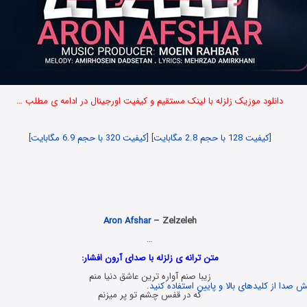
دانلود موزیک زلزله با لینک مستقیم و کیفیت اورجینال در ادامه ی مطلب …
نسخه اصلی آهنگ آهنگ زلزله
[
کیفیت 128 با حجم 2.8 مگابایت
] [
کیفیت 320 با حجم 6.9 مگابایت
]
Danlod Music Jadid
Aron Afshar
– Zelzeleh
…
متن ترانه ی زلزله با صدای آرون افشار:
زیبا صنم آواره ترین عاشق دنیا منم
 صدا از کلیدهای بالا و پایین استفاده کنید.
که در قفس چشم تو پر میزنم