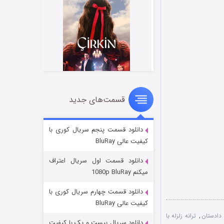
قسمت‌های جدید
سریال زشت
۲ (زیرنویس)
قسمت
منتشر شد
دانلود قسمت پنجم سریال کوری با
کیفیت عالی BluRay
دانلود قسمت اول سریال اعتراف
میکنم 1080p BluRay
دانلود قسمت چهارم سریال کوری با
کیفیت عالی BluRay
دادستان
,
ترانه زلزله با
دانلود سریال بیست و یک با کیفیت