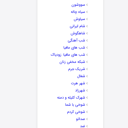
سووشون
سیاه چاله
سیاوش
شام ایرانی
شاهگوش
شب آهنگی
شب های مافیا
شب های مافیا: زودیاک
شبکه مخفی زنان
شریک جرم
شغال
شهر هرت
شهرزاد
شهرک کلیله و دمنه
شوخی با شما
شوخی کردم
صداتو
ضد