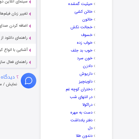
سینمای آنلاین دو
حیثیت گمشده
خائن کشی
تغییر زبان فیلم‌ها
خاتون
اضافه کردن صدای 
خجالت نکش
خسوف
راهنمای دانلود ا
خواب زده
آشنایی با انواع ک
خوب بد جلف
خون سرد
راهنمای فعال سازی کیفیت R
دادزن
داریوش
۲
دیدگاه 
داوینچیز
نمایش / م
دختران کوچه غم
در انتهای شب
دراکولا
دست به مهره
دفتر یادداشت
دل
دندون طلا