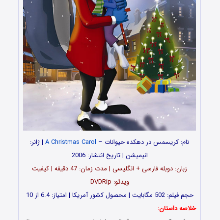
نام: کریسمس در دهکده حیوانات –
A Christmas Carol
| ژانر:
انیمیشن | تاریخ انتشار: 2006
زبان: دوبله فارسی + انگلیسی | مدت زمان: 47 دقیقه | کیفیت
ویدئو: DVDRip
حجم فیلم: 502 مگابایت | محصول کشور آمریکا | امتیاز: 6.4 از 10
خلاصه داستان: