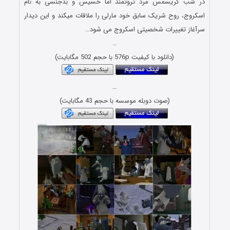
در شب کریسمس مرد ثروتمند اما خسیس و بدجنسی به نام
اسکروج، روح شریک سابق خود مارلی را ملاقات میکند و این دیدار
سرآغاز تغییرات شخصیتی اسکروج می شود…
…
(دانلود با کیفیت 576p با حجم 502 مگابایت)
…
(صوت دوبله موسسه با حجم 43 مگابایت)