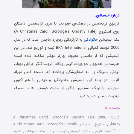
درباره انیمیشن:
کارتون کریسمس در دهکده‌ی حیوانات یا سرود کریسمس: داستان
روح اسکروج (A Christmas Carol: Scrooge’s Ghostly Tale)
یک انیمیشن
خانوادگی
به کارگردانی ریچارد ماچین است که در سال
2006 توسط کمپانی BKN International تهیه و توزیع شد. در این
انیمیشن که از داستان معروف چارلز دیکنز ساخته شده است
هنرمندانی همچون جو ویات، کیس ویکام، تریسا گلگر، برایان بوولز،
تیمثی بِنتینک و… به صداپیشگی پرداخته اند. نسخه کامل دوبله
فارسی دو زبانه این انیمیشن خاطرانگیز و دیدنی را هم اکنون
میتوانید با لینک مستقیم رایگان از سایت دوستی ها با مصرف
اینترنت نیم بها دانلود کنید.
برچسب ها
A Christmas Carol: Scrooge's Ghostly Tale 2006 1080p
BluRay
,
اسکروج
,
انیمیشن A Christmas Carol: Scrooge's Ghostly
Tale دوبله فارسی
,
دانلود انیمیشن کریسمس در دهکده حیوانات
,
دانلود