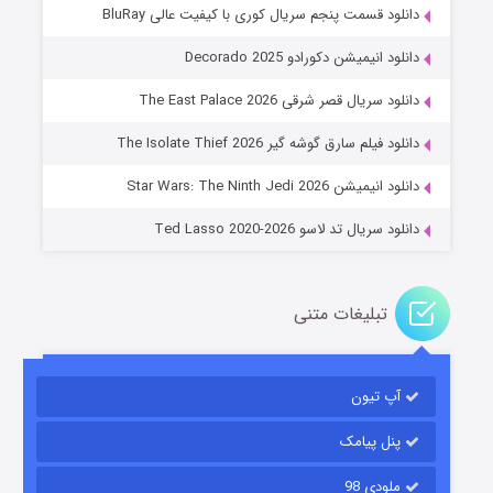
دانلود قسمت پنجم سریال کوری با کیفیت عالی BluRay
دانلود انیمیشن دکورادو Decorado 2025
دانلود سریال قصر شرقی The East Palace 2026
خاندان اژدها فصل ۳
دانلود فیلم سارق گوشه گیر The Isolate Thief 2026
۶ (زیرنویس)
قسمت
منتشر شد
دانلود انیمیشن Star Wars: The Ninth Jedi 2026
دانلود سریال تد لاسو Ted Lasso 2020-2026
تبلیغات متنی
آپ تیون
جادوگری در مغولستان
۱۴ (زیرنویس)
قسمت
منتشر شد
پنل پیامک
ملودی 98