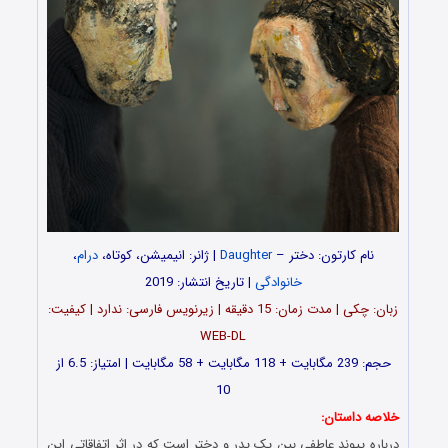
نام کارتون: دختر –
Daughter
| ژانر: انیمیشن، کوتاه،
درام
،
خانوادگی
| تاریخ انتشار: 2019
زبان: چکی | مدت زمان: 15 دقیقه | زیرنویس فارسی: ندارد | کیفیت:
WEB-DL
حجم: 239 مگابایت + 118 مگابایت + 58 مگابایت | امتیاز: 6.5 از
10
خلاصه داستان:
درباره پیوند عاطفی بین یک پدر و دختر است که در اثر اتفاقاتی این