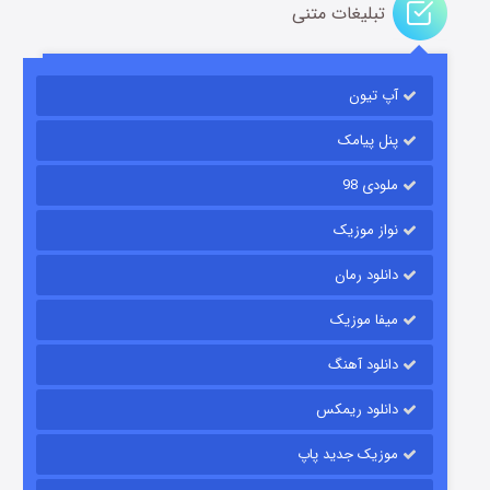
تبلیغات متنی
آپ تیون
مردگان متحرک: شهر مرده ۳
2 (زیرنویس)
قسمت
منتشر شد
پنل پیامک
ملودی 98
نواز موزیک
دانلود رمان
میفا موزیک
دانلود آهنگ
شکست استوارت در نجات جهان
دانلود ریمکس
7 (زیرنویس)
قسمت
منتشر شد
موزیک جدید پاپ