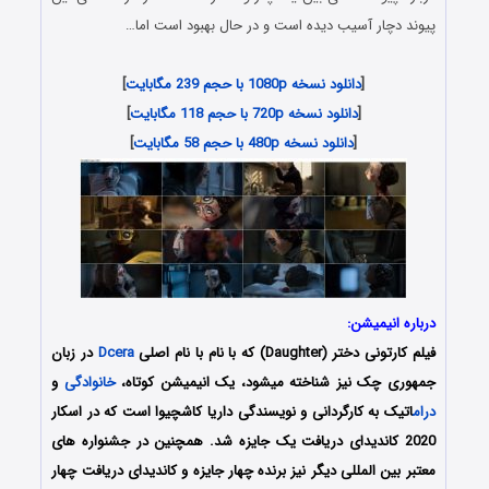
پیوند دچار آسیب دیده است و در حال بهبود است اما…
[
دانلود نسخه 1080p با حجم 239 مگابایت
]
[
دانلود نسخه 720p با حجم 118 مگابایت
]
[
دانلود نسخه 480p با حجم 58 مگابایت
]
درباره انیمیشن:
فیلم کارتونی دختر (Daughter) که با نام با نام اصلی
Dcera
در زبان
جمهوری چک نیز شناخته میشود، یک انیمیشن کوتاه،
خانوادگی
و
درام
اتیک به کارگردانی و نویسندگی داریا کاشچیوا است که در اسکار
2020 کاندیدای دریافت یک جایزه شد. همچنین در جشنواره های
معتبر بین المللی دیگر نیز برنده چهار جایزه و کاندیدای دریافت چهار