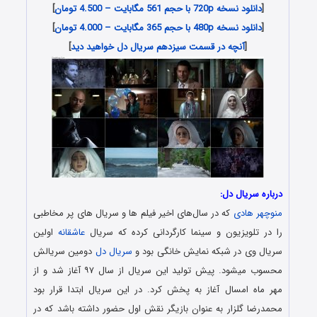
[
دانلود نسخه 720p با حجم 561 مگابایت – 4.500 تومان
]
[
دانلود نسخه 480p با حجم 365 مگابایت – 4.000 تومان
]
[
آنچه در قسمت سیزدهم سریال دل خواهید دید
]
درباره سریال دل:
منوچهر هادی
که در سال‌های اخیر فیلم ها و سریال های پر مخاطبی
را در تلویزیون و سینما کارگردانی کرده که سریال
عاشقانه
اولین
سریال وی در شبکه نمایش خانگی بود و
سریال دل
دومین سریالش
محسوب میشود. پیش تولید این سریال از سال ۹۷ آغاز شد و از
مهر ماه امسال آغاز به پخش کرد. در این سریال ابتدا قرار بود
محمدرضا گلزار به عنوان بازیگر نقش اول حضور داشته باشد که در