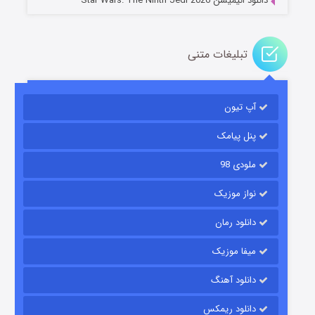
دانلود انیمیشن Star Wars: The Ninth Jedi 2026
تبلیغات متنی
آپ تیون
جادوگری در مغولستان
۱۴ (زیرنویس)
قسمت
منتشر شد
پنل پیامک
ملودی 98
نواز موزیک
دانلود رمان
میفا موزیک
دانلود آهنگ
باب اسفنجی فصل ۱۷
دانلود ریمکس
۶ (زیرنویس)
قسمت
منتشر شد