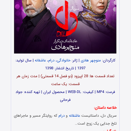
کارگردان:
منوچهر هادی
| ژانر:
خانوادگی
،
درام
،
عاشقانه
| سال تولید:
1397 | تاریخ انتشار: 1398
تعداد قسمت ها: 28 اپیزود (دو فصل 14 قسمتی) | مدت زمان هر
قسمت: یک ساعت
فرمت: MP4 | کیفیت: WEB-DL | محصول ایران | تهیه کننده: جواد
فرحانی
خلاصه داستان:
سریال دل، داستانیست
عاشقانه
و
درام
که روایتگر مسیر و ماجراهای
تلخ جدایی یک زوج است…