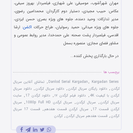
مهران شهرآشوب، موسیقى: على شهبازى، فیلمبردار: بهروز سیفی،
عکاس: حبیب مجیدى، دستیار دوم کارگردان: محمدامین رضوى،
مدیر تدارکات: وحید دمنده، جلوه هاى ویژه بصرى: حسن ایزدى،
جلوه هاى ویژه میدانى: حمید رسولیان، طراح حرکات
اکشن
: ارشا
اقدسى، فیلمبردار پشت صحنه: على حمدخدا، مدیر روابط عمومى و
مشاور فضای مجازی: منصوره بسمل
در حال بارگذاری پخش کننده...
برچسب ها
Kargadan Series
,
Danlod Serial Kargadan
,
تماشای آنلاین سریال
کرگدن
,
دانلود رایگان سریال کرگدن
,
دانلود سریال کرگدن
,
دانلود سریال
کرگدن با کیفیت 4K
,
دانلود فیلم کرگدن ۱۷
,
دانلود کرگدن 17
,
سایت
سریال کرگدن
,
سریال کرگدن
,
سریال کرگدن 1080p Full HD
,
سریال
کرگدن قسمت 17
,
سریال کرگدن قسمت هفدهم
,
قسمت 17 سریال
کرگدن
,
قسمت هفدهم سریال کرگدن
,
کرگدن