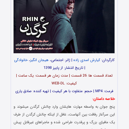
کارگردان:
کیارش اسدی زاده
| ژانر: اجتماعی،
هیجان انگیز
،
خانوادگی
| تاریخ انتشار: از پاییز 1398
تعداد قسمت ها: 26 قسمت | مدت زمان هر قسمت: یک ساعت |
کیفیت: WEB-DL
فرمت: MP4 | حجم: متفاوت با هر کیفیت |
تهیه کننده: صادق یارى
خلاصه داستان:
پنج جوان به واسطه مهارت هایشان وارد چالش کرگدن میشوند و
این سرآغاز رفاقت بین آنهاست، غافل از اینکه چالش کرگدن از طرف
یک مافیای بزرگ و پرقدرت طراحی شده و ماجراهای غیرقابل پیش