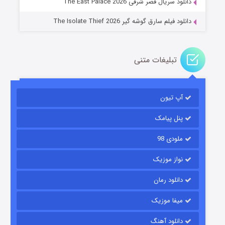
دانلود سریال قصر شرقی The East Palace 2026
دانلود فیلم سارق گوشه گیر The Isolate Thief 2026
تبلیغات متنی
آپ تیون
مردگان متحرک: شهر مرده ۳
2 (زیرنویس)
قسمت
منتشر شد
پنل پیامک
ملودی 98
نواز موزیک
دانلود رمان
میفا موزیک
دانلود آهنگ