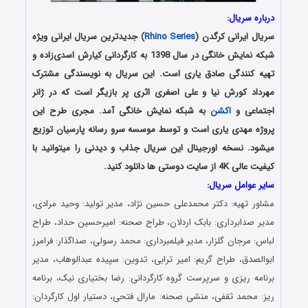
درباره سریال:
سریال ایرانی کرگدن (
Rhino Series
) جدیدترین سریال ایرانی ویژه
شبکه نمایش خانگی در سال 1398 به کارگردانی کیارش اسدی‌زاده و
تهیه کنندگی صادق یاری است. این سریال به نویسندگی مشترک
مهرداد کورش نیا و علی اصغری اثری پر بازیگر است که در ژانر
اجتماعی و
اکشن
به شبکه نمایش خانگی آمد. مجری طرح این
پروژه مهدی یاری است و توسط موسسه سرو رسانه پارسیان توزیع
میشود. نسخه اورجینال این سریال جذاب و دیدنی را میتوانید با
کیفیت عالی 4K از سایت دوستی ها دانلود کنید.
سایر عوامل سریال:
مشاور تهیه: دکتر محمدعلی حسین نژاد، مدیر تولید: وحید مرادی،
مدیر صدابردارى: بابک اردلان، طراح صحنه: امیرحسین حداد، طراح
لباس: مرجان گلزار، مدیر فیلمبردارى: محمد رسولى، صداگذار: فرامرز
ابوالصدق، طراح گریم: امیر ترابى، تدوین: سپیده عبدالوهاب، مدیر
برنامه ریزى و سرپرست گروه کارگردانى: رضا بختیارى نیک، برنامه
ریز: محمد ثقفى، منشى صحنه: مارال فتحى، دستیار اول کارگردان: