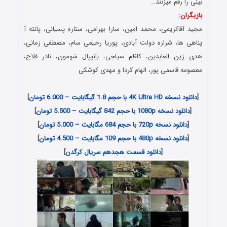
بینی را رقم میزنند…
بازیگران:
مجید آقاکریمی، محمد امین، سارا بهرامی، ستاره پسیانی، پانته آ
پناهی ها، شراره دولت آبادی، پوریا رحیمی سام، مصطفی زمانی،
هدی زین العابدین، کاظم سیاحی، بانیپال شومون، نادر فلاح،
معصومه قاسمی پور، الهام کردا و مهدی کوشکی
دانلود رایگان سریال کرگدن , Danlod Serial Kargadan
[
دانلود نسخه 4K Ultra HD با حجم 1.8 گیگابایت – 6.000 تومان
]
[
دانلود نسخه 1080p با حجم 842 گیگابایت – 5.500 تومان
]
[
دانلود نسخه 720p با حجم 684 مگابایت – 5.000 تومان
]
[
دانلود نسخه 480p با حجم 109 مگابایت – 4.500 تومان
]
[
دانلود قسمت هجدهم سریال کرگدن
]