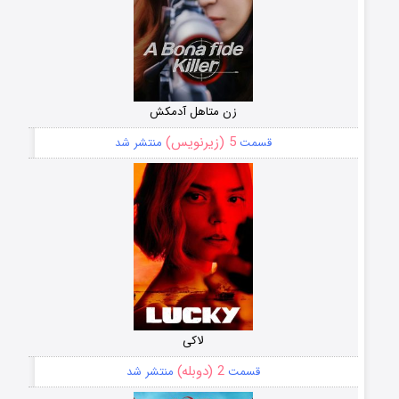
زن متاهل آدمکش
5 (زیرنویس)
قسمت
منتشر شد
لاکی
2 (دوبله)
قسمت
منتشر شد