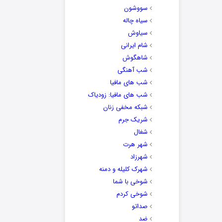
سووشون
سیاه چاله
سیاوش
شام ایرانی
شاهگوش
شب آهنگی
شب های مافیا
شب های مافیا: زودیاک
شبکه مخفی زنان
شریک جرم
شغال
شهر هرت
شهرزاد
شهرک کلیله و دمنه
شوخی با شما
شوخی کردم
صداتو
ضد