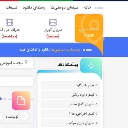
خانه
سینمای دوستی‌ها
راهنمای دانلود
تبلیغات
صفحه اصلی
سریال کوری
اعتراف می کن
HOME
(جمعه‌ها)
(دوشنبه‌ها)
وب‌سایت دوستی‌ها
دانلود و تماشای فیلم
پیشنهادها
خانه
آموزشی
»
»
فیلم بادیگارد
فیلم دایره زنگی
طر
سریال گنج مظفر
فیلم اخراجی ها ۱
نویسنده
سریال بازی مرکب