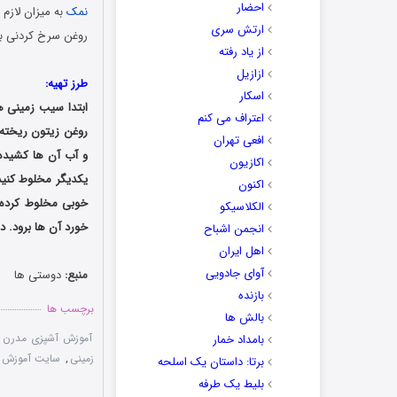
احضار
نمک
به میزان لازم
ارتش سری
روغن سرخ کردنی به
از یاد رفته
ازازیل
طرز تهیه:
اسکار
ابتدا سیب زمینی ه
اعتراف می کنم
روغن زیتون ریخته و
افعی تهران
و آب آن ها کشیده
اکازیون
یکدیگر مخلوط کنید
اکنون
خوبی مخلوط کرده 
الکلاسیکو
خورد آن ها برود. د
انجمن اشباح
اهل ایران
آوای جادویی
منبع:
دوستی ها
بازنده
برچسب ها
بالش ها
آموزش آشپزی مدرن
,
بامداد خمار
زمینی
,
سایت آموزش 
برتا: داستان یک اسلحه
بلیط یک‌‌ طرفه