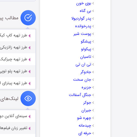
بوی خون
بی گناه
مطالب پی
پدر گواردیولا
پدرخوانده
پوست شیر
طرز تهیه کاپ کیک 
پیشگو
طرز تهیه زاتزیکی
پیکولو
تاسیان
طرز تهیه چیزکیک 
تی ان تی
طرز تهیه پلو تو
جادوگر
جان سخت
طرز تهیه پیتزای 
جزیره
جنگل آسفالت
لینک‌های 
جوکر
جیران
سینمای آنلاین دو
چهره شو
چیدمانه
تغییر زبان فیلم‌ها
حرفه ای