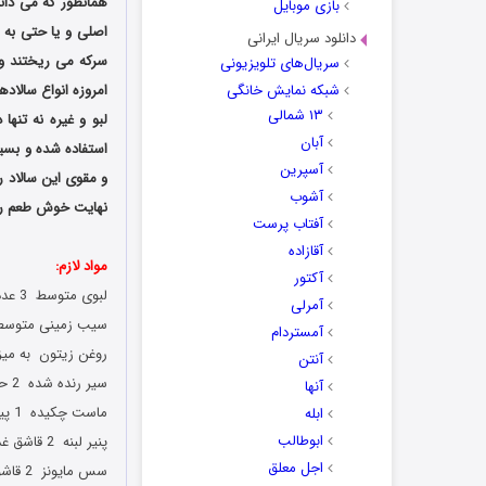
همانطور که می دانی
بازی موبایل
اصلی و یا حتی به 
دانلود سریال ایرانی
سرکه می ریختند و آ
سریال‌های تلویزیونی
شبکه نمایش خانگی
امروزه انواع سالاده
۱۳ شمالی
لبو و غیره نه تنها
آبان
استفاده شده و بسی
آسپرین
و مقوی این سالاد ر
آشوب
نهایت خوش طعم را 
آفتاب پرست
آقازاده
مواد لازم:
آکتور
لبوی متوسط 3 عدد
آمرلی
سیب زمینی متوسط 3 ع
آمستردام
روغن زیتون به میزا
آنتن
سیر رنده‌ شده 2 حبه
آنها
ماست چکیده 1 پیمانه
ابله
ابوطالب
پنیر لبنه 2 قاشق غذاخوری
اجل معلق
سس مایونز 2 قاشق غذاخوری