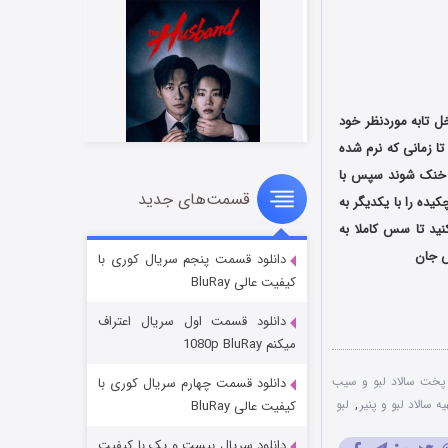
ل تابه موردنظر خود
ا زمانی که نرم شده
ا خنک شوند سپس با
قسمت‌های جدید
شوهر
ده را با یکدیگر به
ید تا سس کاملا به
۸ (زیرنویس)
قسمت
منتشر شد
ش جان
دانلود قسمت پنجم سریال کوری با
کیفیت عالی BluRay
دانلود قسمت اول سریال اعتراف
میکنم 1080p BluRay
پخت سالاد لبو و سیب
دانلود قسمت چهارم سریال کوری با
ه سالاد لبو و پنیر
,
لبو
کیفیت عالی BluRay
دانلود سریال بیست و یک با کیفیت