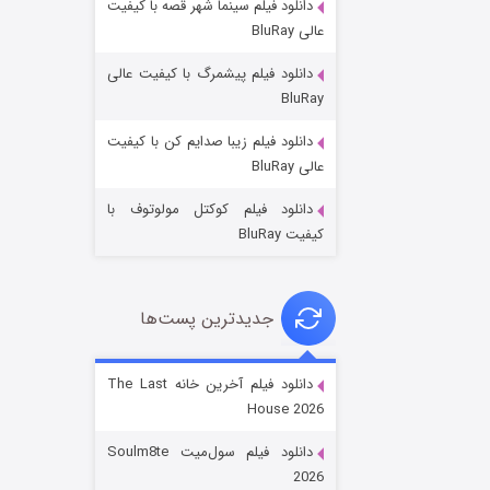
دانلود فیلم سینما شهر قصه با کیفیت
عالی BluRay
دانلود فیلم پیشمرگ با کیفیت عالی
BluRay
دانلود فیلم زیبا صدایم کن با کیفیت
خاندان اژدها فصل ۳
عالی BluRay
۶ (زیرنویس)
قسمت
منتشر شد
دانلود فیلم کوکتل مولوتوف با
کیفیت BluRay
جدیدترین پست‌ها
دانلود فیلم آخرین خانه The Last
House 2026
جادوگری در مغولستان
دانلود فیلم سول‌میت Soulm8te
۱۴ (زیرنویس)
قسمت
منتشر شد
2026