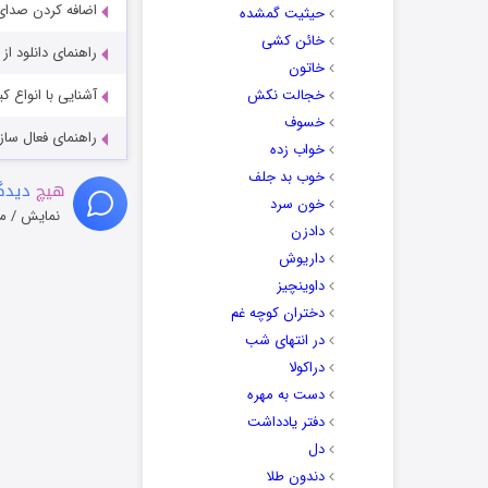
اضافه کردن صدای 
حیثیت گمشده
خائن کشی
راهنمای دانلود ا
خاتون
خجالت نکش
آشنایی با انواع ک
خسوف
راهنمای فعال سازی کیفیت R
خواب زده
خوب بد جلف
هیچ
دیدگا
خون سرد
نمایش / م
دادزن
داریوش
داوینچیز
دختران کوچه غم
در انتهای شب
دراکولا
دست به مهره
دفتر یادداشت
دل
دندون طلا