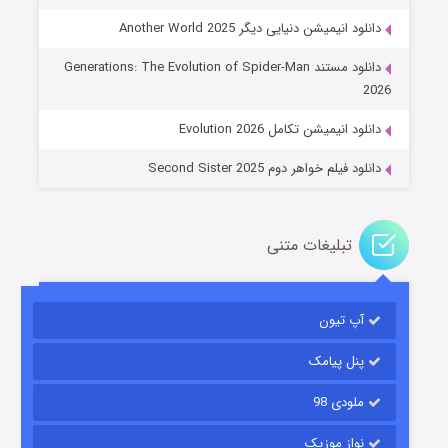
دانلود انیمیشن دنیایی دیگر Another World 2025
جادوگری در مغولستان
دانلود مستند Generations: The Evolution of Spider-Man
۱۴ (زیرنویس)
قسمت
منتشر شد
2026
دانلود انیمیشن تکامل Evolution 2026
دانلود فیلم خواهر دوم Second Sister 2025
تبلیغات متنی
باب اسفنجی فصل ۱۷
آپ تیون
۶ (زیرنویس)
قسمت
منتشر شد
پنل پیامک
ملودی 98
نواز موزیک