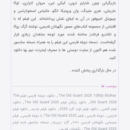
بازیگرانی چون شارلیز ترون، کیکی لین، مروان کنزاری، لوکا
مارینلی، هری ملینگ، وان ورونیکا انگو، ماتیاس اسخونارتس و
چیویتل اجیوفور در آن به ایفای نقش پرداخته‌اند. این فیلم که با
اقتباس از مجموعه کتاب‌های مصور نگهبانان قدیمی، نوشته گرگ روکا
و لئاندرو فرناندز ساخته شده‌، مورد توجه منتقدان زیادی قرار
گرفته‌است. نسخه دوبله فارسی این فیلم را به همراه نسخه سانسور
شده هم اکنون از سایت دوستی ها با مصرف اینترنت نیم بها دانلود
کنید.
در حال بارگذاری پخش کننده...
برچسب ها
The Old Guard 2020 1080p BluRay
,
دانلود دوبله فارسی فیلم The
Old Guard 2020
,
دانلود رایگان فیلم The Old Guard 2020
,
دانلود
فیلم اکشن
,
دانلود فیلم اولد گارد 2020
,
دانلود فیلم جدید
,
دانلود فیلم
خارجی
,
دوبله فارسی
,
فیلم The Old Guard 2020 با دوبله فارسی
,
فیلم
سینمایی نگهبانان قدیمی ۲۰۲۰
,
گارد دیرینه
,
نسخه سانسور شده فیلم
The Old Guard 2020
,
نگهبانان قدیمی