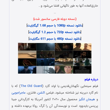
خارق‌العاده آنها به طور ناگهانی افشا می‌شود و…
…
(نسخه دوبله فارسی سانسور شده)
[
دانلود نسخه 1080p با حجم 1.68 گیگابایت
]
[
دانلود نسخه 720p با حجم 1.2 گیگابایت
]
[
دانلود نسخه 480p با حجم 611 مگابایت
]
درباره فیلم:
فیلم سینمایی نگهبانان‌قدیمی یا اولد گارد (
The Old Guard
) که با
نام گارد دیرینه نیز شناخته میشود، فیلمی
اکشن
، فانتزی،
ماجراجویی
و
هیجان انگیز
محصول سال ۲۰۲۰ کشور آمریکا به کارگردانی جینا
پرینس-بایدوود است و نویسندگی آن را گرگ روکا برعهده داشته و