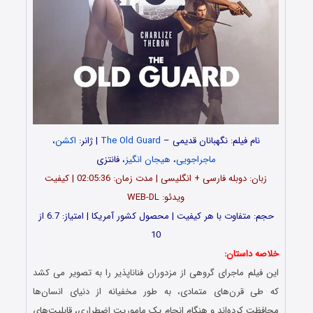
نام فیلم: نگهبانان قدیمی –
The Old Guard
| ژانر:
اکشن
،
ماجراجویی
،
هیجان انگیز
، فانتزی
زبان: دوبله فارسی + انگلیسی | مدت زمان: 02:05:36 | کیفیت
ویدئو: WEB-DL
حجم: متفاوت با هر کیفیت | محصول کشور آمریکا | امتیاز: 6.7 از
10
خلاصه داستان:
این فیلم ماجرای گروهی از مزدوران فناناپذیر را به تصویر می کشد
که طی قرن‌های متمادی، به طور مخفیانه از دنیای انسان‌ها
محافظت کرده‌اند و هنگام انجام یک ماموریت اضطراری، قابلیت‌های