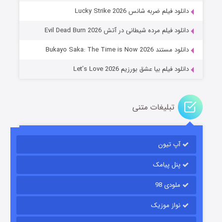
جادوگری در مغولستان
دانلود فیلم ضربه شانس Lucky Strike 2026
۱۴ (زیرنویس)
قسمت
منتشر شد
دانلود فیلم مرده شیطانی در آتش Evil Dead Burn 2026
دانلود مستند Bukayo Saka: The Time is Now 2026
دانلود فیلم بیا عشق بورزیم Let’s Love 2026
تبلیغات متنی
باب اسفنجی فصل ۱۷
آپ تیون
۶ (زیرنویس)
قسمت
منتشر شد
پنل پیامک
ملودی 98
نواز موزیک