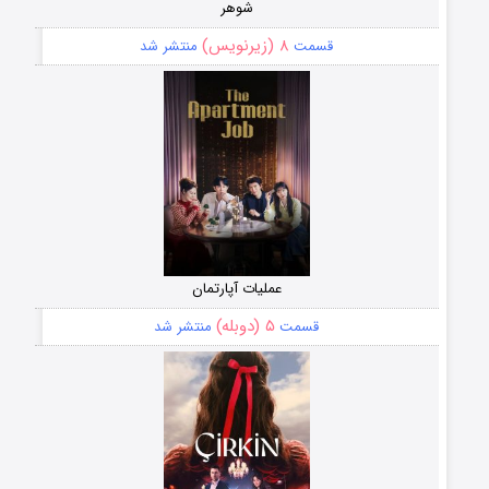
شوهر
۸ (زیرنویس)
قسمت
منتشر شد
عملیات آپارتمان
۵ (دوبله)
قسمت
منتشر شد