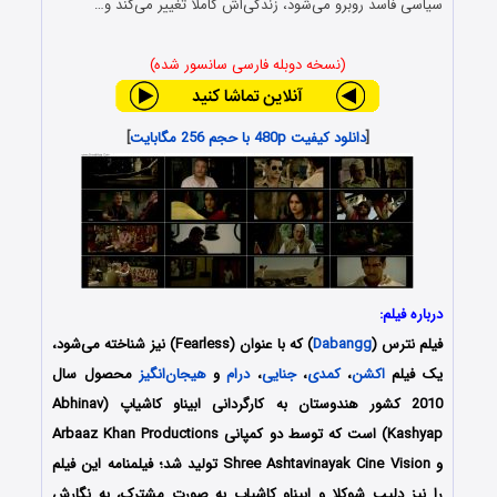
سیاسی فاسد روبرو می‌شود، زندگی‌اش کاملا تغییر می‌کند و…
(نسخه دوبله فارسی سانسور شده)
[
دانلود کیفیت 480p با حجم 256 مگابایت
]
درباره فیلم:
فیلم نترس (
Dabangg
) که با عنوان (Fearless) نیز شناخته می‌شود،
یک فیلم
اکشن
،
کمدی
،
جنایی
،
درام
و
هیجان‌انگیز
محصول سال
2010 کشور هندوستان به کارگردانی ابیناو کاشیاپ (Abhinav
Kashyap) است که توسط دو کمپانی‌ Arbaaz Khan Productions
و Shree Ashtavinayak Cine Vision تولید شد؛ فیلمنامه این فیلم
را نیز دلیپ شوکلا و ابیناو کاشیاپ به صورت مشترک، به نگارش