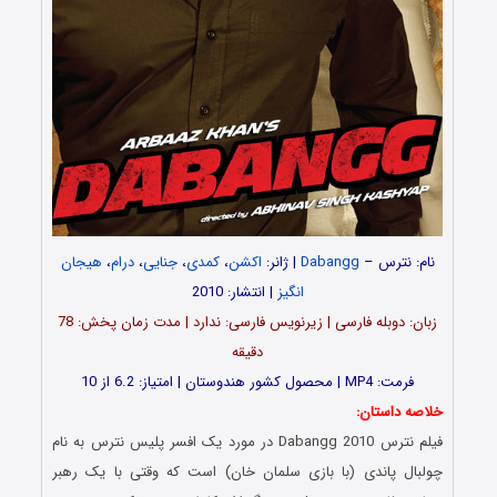
نام: نترس –
Dabangg
| ژانر:
اکشن
،
کمدی
،
جنایی
،
درام
،
هیجان
انگیز
| انتشار: 2010
زبان: دوبله فارسی | زیرنویس فارسی: ندارد | مدت زمان پخش: 78
دقیقه
فرمت: MP4 | محصول کشور هندوستان | امتیاز: 6.2 از 10
خلاصه داستان:
فیلم نترس Dabangg 2010 در مورد یک افسر پلیس نترس به نام
چولبال پاندی (با بازی سلمان خان) است که وقتی با یک رهبر