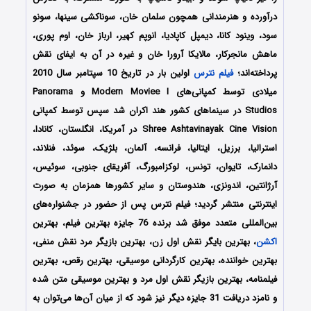
درآورده و هنرمندانی همچون سلمان خان، سوناکشی سینها، سونو
سود، وینود کانا، دیمپل کاپادیا، انوپم کهیر، ارباز خان، اوم پوری،
ماهش مانجرکار، مالایکا آرورا خان و غیره در آن به ایفای نقش
پرداخته‌اند؛
فیلم نترس
اولین بار در تاریخ 10 سپتامبر سال 2010
میلادی توسط کمپانی‌های Modern Moviee I و Panorama
Studios در سینماهای کشور هند اکران شد سپس توسط کمپانی
Shree Ashtavinayak Cine Vision در آمریکا، انگلستان، کانادا،
استرالیا، برزیل، ایتالیا، فرانسه، آلمان، بلژیک، سوئد، فنلاند،
دانمارک، تایوان، تونس، لوکزامبورگ، آفریقای جنوبی، سوئیس،
آرژانتین، اندونزی، هندوستان و سایر کشورها همزمان به صورت
اینترنتی منتشر گردید؛ فیلم نترس پس از حضور در جشنواره‌‌‌های
بین‌المللی متعدد موفق شد برنده 76 جایزه بهترین فیلم، بهترین
اکشن
، بهترین بایگر نقش اول زن، بهترین بازیگر مرد نقش منفی،
بهترین خواننده، بهترین کارگردانی موسیقی، بهترین رقص، بهترین
فیلمنامه، بهترین بازیگر نقش اول مرد و بهترین موسیقی متن شده
و نامزد دریافت 31 جایزه دیگر نیز شود که از میان آن‌ها می‌توان به