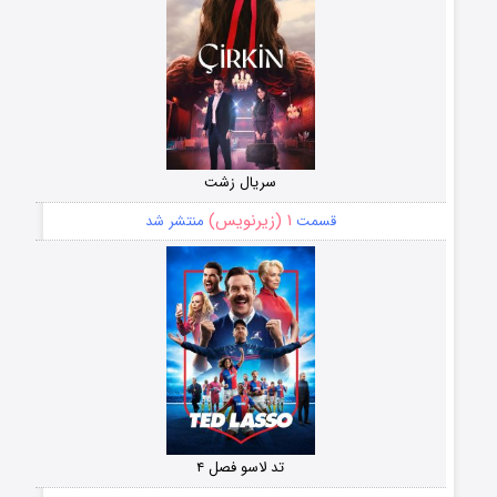
سریال زشت
۱ (زیرنویس)
قسمت
منتشر شد
تد لاسو فصل ۴