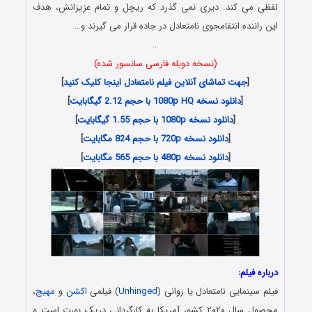
لفظی می کند. دیری نمی گذرد که ریچل و تمام عزیزانش، هدف
این راننده انتقامجوی نامتعادل در جاده قرار می گیرند و…
…
(نسخه دوبله فارسی سانسور شده)
[
جهت تماشای آنلاین فیلم نامتعادل اینجا کلیک کنید
]
[
دانلود نسخه 1080p HQ با حجم 2.12 گیگابایت
]
[
دانلود نسخه 1080p با حجم 1.55 گیگابایت
]
[
دانلود نسخه 720p با حجم 824 مگابایت
]
[
دانلود نسخه 480p با حجم 565 مگابایت
]
درباره فیلم:
فیلم سینمایی نامتعادل یا روانی (
Unhinged
) فیلمی
اکشن
و
مهیج
،
محصول سال ۲۰۲۰ کشور آمریکا به کارگردانی دریک بورت است و