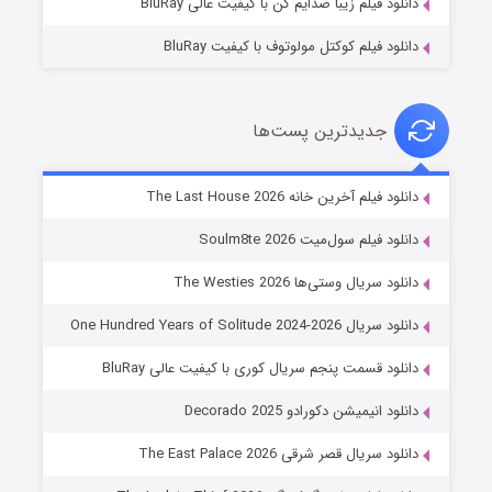
دانلود فیلم زیبا صدایم کن با کیفیت عالی BluRay
دانلود فیلم کوکتل مولوتوف با کیفیت BluRay
جدیدترین پست‌ها
شوگر فصل ۲
دانلود فیلم آخرین خانه The Last House 2026
۷ (زیرنویس)
قسمت
منتشر شد
دانلود فیلم سول‌میت Soulm8te 2026
دانلود سریال وستی‌ها The Westies 2026
دانلود سریال One Hundred Years of Solitude 2024-2026
دانلود قسمت پنجم سریال کوری با کیفیت عالی BluRay
دانلود انیمیشن دکورادو Decorado 2025
دانلود سریال قصر شرقی The East Palace 2026
خاندان اژدها فصل ۳