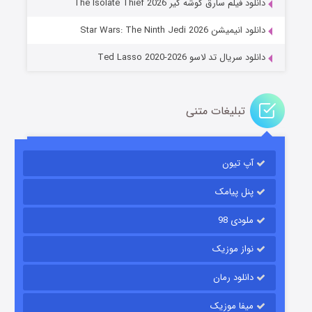
دانلود فیلم سارق گوشه گیر The Isolate Thief 2026
۶ (زیرنویس)
قسمت
منتشر شد
دانلود انیمیشن Star Wars: The Ninth Jedi 2026
دانلود سریال تد لاسو Ted Lasso 2020-2026
تبلیغات متنی
آپ تیون
جادوگری در مغولستان
۱۴ (زیرنویس)
قسمت
منتشر شد
پنل پیامک
ملودی 98
نواز موزیک
دانلود رمان
میفا موزیک