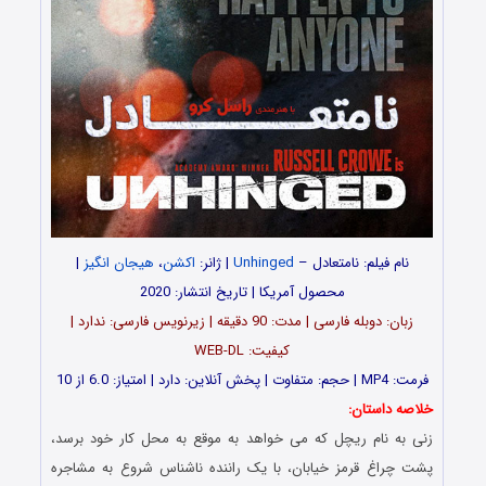
نام فیلم: نامتعادل –
Unhinged
| ژانر:
اکشن
،
هیجان انگیز
|
محصول آمریکا | تاریخ انتشار: 2020
زبان: دوبله فارسی | مدت: 90 دقیقه | زیرنویس فارسی: ندارد |
کیفیت: WEB-DL
فرمت: MP4 | حجم: متفاوت | پخش آنلاین: دارد | امتیاز: 6.0 از 10
خلاصه داستان:
زنی به نام ریچل که می خواهد به موقع به محل کار خود برسد،
پشت چراغ قرمز خیابان، با یک راننده ناشناس شروع به مشاجره