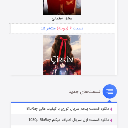
عشق احتمالی
۶ (دوبله)
قسمت
منتشر شد
قسمت‌های جدید
سریال زشت
۵ (زیرنویس)
قسمت
منتشر شد
دانلود قسمت پنجم سریال کوری با کیفیت عالی BluRay
دانلود قسمت اول سریال اعتراف میکنم 1080p BluRay