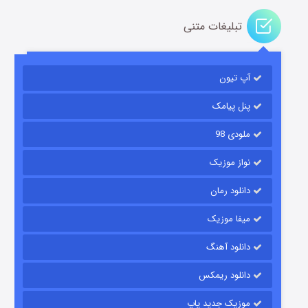
تبلیغات متنی
مردگان متحرک: شهر مرده ۳
۲ (زیرنویس)
قسمت
منتشر شد
آپ تیون
پنل پیامک
ملودی 98
نواز موزیک
دانلود رمان
میفا موزیک
شکست استوارت در نجات جهان
دانلود آهنگ
۷ (زیرنویس)
قسمت
منتشر شد
دانلود ریمکس
موزیک جدید پاپ