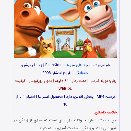
نام انیمیشن:
بچه های مزرعه
– FarmKids | ژانر: انیمیشن،
خانوادگی
| تاریخ انتشار: 2008
زبان: دوبله فارسی | مدت زمان: 84 دقیقه | بدون زیرنویس | کیفیت:
WEB-DL
فرمت: MP4 | پخش آنلاین: دارد | محصول استرالیا | امتیاز: 5.4 از
10
خلاصه داستان:
این انیمیشه درباره حیوانات مزرعه ای است که چیزی از زندگی در
شهر نمی دانند و زندگی مسالمت آمیزی با هم دارند…