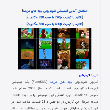
…
[
تماشای آنلاین انیمیشن تلویزیونی بچه های مزرعه
]
[
دانلود با کیفیت 720p با حجم 820 مگابایت
]
[
دانلود با کیفیت 480p با حجم 560 مگابایت
]
درباره انیمیشن:
کارتون تلویزیونی
بچه های مزرعه
(FarmKids) یک انیمیشن
اپیزودیک تلویزیون استرالیا است که در سال 2008 منتشر شد.
کمپامی FARMkids تهیه کنندگی این انیمیشن را بر عهده داشت.
نسخه سریال این کارتون در دو فصل و 28 قسمت ساخته شد. در
این انیمیشن ستارگانی چون لوئیس بریمر، لیز بوکانان، لمب، تاد