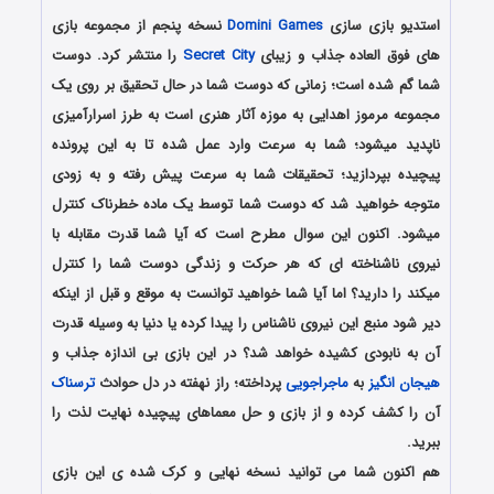
استدیو بازی سازی
Domini Games
نسخه پنجم از مجموعه بازی
های فوق العاده جذاب و زیبای
Secret City
را منتشر کرد. دوست
شما گم شده است؛ زمانی که دوست شما در حال تحقیق بر روی یک
مجموعه مرموز اهدایی به موزه آثار هنری است به طرز اسرارآمیزی
ناپدید میشود؛ شما به سرعت وارد عمل شده تا به این پرونده
پیچیده بپردازید؛ تحقیقات شما به سرعت پیش رفته و به زودی
متوجه خواهید شد که دوست شما توسط یک ماده خطرناک کنترل
میشود. اکنون این سوال مطرح است که آیا شما قدرت مقابله با
نیروی ناشناخته ای که هر حرکت و زندگی دوست شما را کنترل
میکند را دارید؟ اما آیا شما خواهید توانست به موقع و قبل از اینکه
دیر شود منبع این نیروی ناشناس را پیدا کرده یا دنیا به وسیله قدرت
آن به نابودی کشیده خواهد شد؟ در این بازی بی اندازه جذاب و
هیجان انگیز
به
ماجراجویی
پرداخته؛ راز نهفته در دل حوادث
ترسناک
آن را کشف کرده و از بازی و حل معماهای پیچیده نهایت لذت را
ببرید.
هم اکنون شما می توانید نسخه نهایی و کرک شده ی این بازی