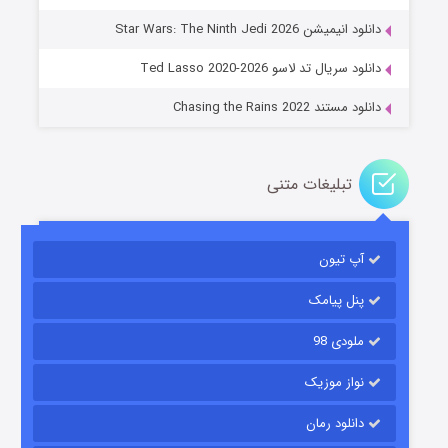
جادوگری در مغولستان
دانلود انیمیشن Star Wars: The Ninth Jedi 2026
۱۴ (زیرنویس)
قسمت
منتشر شد
دانلود سریال تد لاسو Ted Lasso 2020-2026
دانلود مستند Chasing the Rains 2022
تبلیغات متنی
آپ تیون
باب اسفنجی فصل ۱۷
۶ (زیرنویس)
قسمت
منتشر شد
پنل پیامک
ملودی 98
نواز موزیک
دانلود رمان