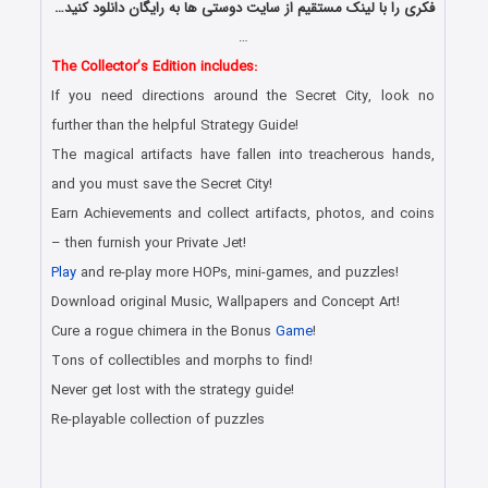
فکری را با لینک مستقیم از سایت دوستی ها به رایگان دانلود کنید…
…
The Collector’s Edition includes:
If you need directions around the Secret City, look no
further than the helpful Strategy Guide!
The magical artifacts have fallen into treacherous hands,
and you must save the Secret City!
Earn Achievements and collect artifacts, photos, and coins
– then furnish your Private Jet!
Play
and re-play more HOPs, mini-games, and puzzles!
Download original Music, Wallpapers and Concept Art!
Cure a rogue chimera in the Bonus
Game
!
Tons of collectibles and morphs to find!
Never get lost with the strategy guide!
Re-playable collection of puzzles
دانلود رایگان بازی کامپیوتر در سبک پیدا کردن اشیاء مخفی با لینک
مستقیم