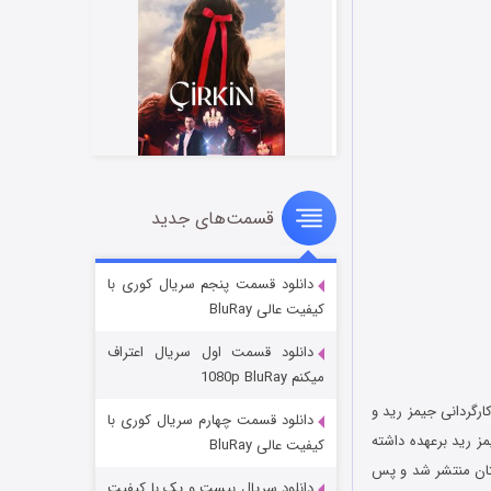
قسمت‌های جدید
سریال زشت
۲ (زیرنویس)
قسمت
منتشر شد
دانلود قسمت پنجم سریال کوری با
کیفیت عالی BluRay
دانلود قسمت اول سریال اعتراف
میکنم 1080p BluRay
نگلستان به کارگردانی جیمز رید و
دانلود قسمت چهارم سریال کوری با
مستند را نیز جیمز رید برعهده داشته
کیفیت عالی BluRay
 بار در تاریخ ۲۸ سپتامبر ۲۰۱۵ توسط شبکه BBC Four در انگلستان منتشر شد و پس
دانلود سریال بیست و یک با کیفیت