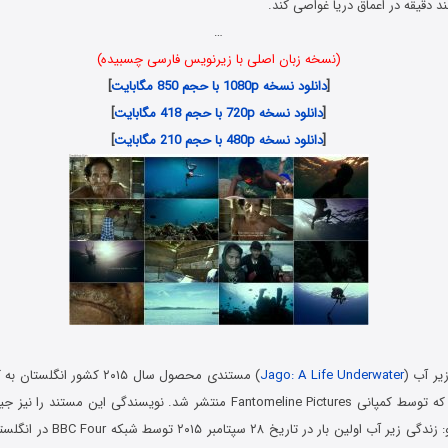
د دقیقه در اعماق دریا غواصی کند.
…
(نسخه زبان اصلی با زیرنویس فارسی چسبیده)
[
دانلود نسخه 1080p با حجم 850 مگابایت
]
[
دانلود نسخه 720p با حجم 418 مگابایت
]
[
دانلود نسخه 480p با حجم 210 مگابایت
]
زیر آب (
Jago: A Life Underwater
) مستندی محصول سال ۲۰۱۵ کشور ا
جیمز مورگان است که توسط کمپانی Fantomeline Pictures منتشر شد. نویسندگی این 
است. مستند جـاگو: زندگی زیر آب اولین