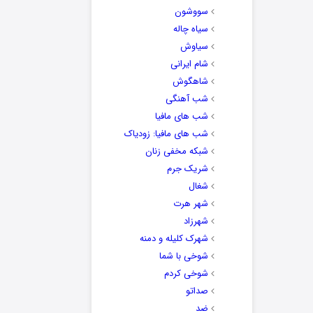
سووشون
سیاه چاله
سیاوش
شام ایرانی
شاهگوش
شب آهنگی
شب های مافیا
شب های مافیا: زودیاک
شبکه مخفی زنان
شریک جرم
شغال
شهر هرت
شهرزاد
شهرک کلیله و دمنه
شوخی با شما
شوخی کردم
صداتو
ضد