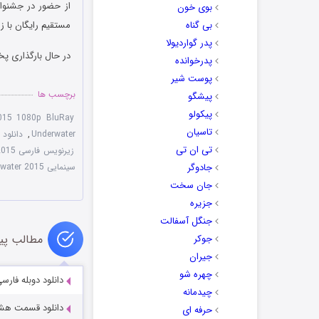
بوی خون
بی گناه
مستقیم رایگان با 
پدر گواردیولا
در حال بارگذاری پخ
پدرخوانده
پوست شیر
برچسب ها
پیشگو
پیکولو
2015 1080p BluRay
تاسیان
Underwater
,
دانلود 
تی ان تی
زیرنویس فارسی Jago A Life Underwater 2015
جادوگر
سینمایی Jago: A Life Underwater 2015
جان سخت
جزیره
جنگل آسفالت
مطالب پی
جوکر
جیران
چهره شو
دانلود دوبله فارسی مستند t Life 2016
چیدمانه
دانلود قسمت هشتم 
حرفه ای