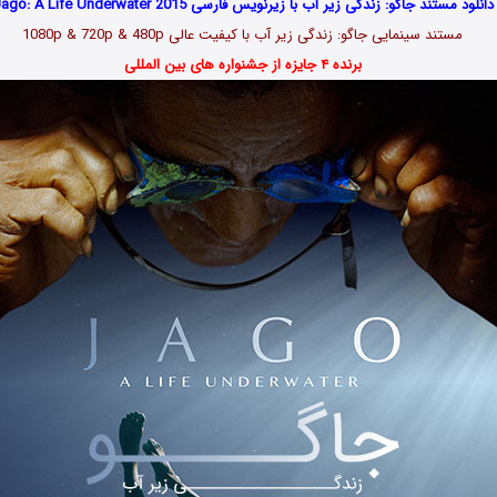
دانلود مستند جاگو: زندگی زیر آب با زیرنویس فارسی Jago: A Life Underwater 2015
مستند سینمایی جاگو: زندگی زیر آب با کیفیت عالی 1080p & 720p & 480p
برنده ۴ جایزه از جشنواره های بین المللی