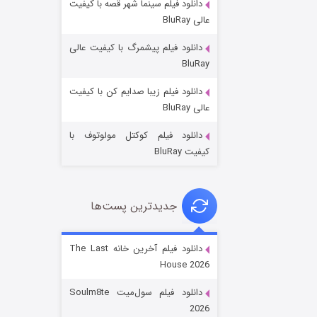
دانلود فیلم سینما شهر قصه با کیفیت
عالی BluRay
دانلود فیلم پیشمرگ با کیفیت عالی
BluRay
دانلود فیلم زیبا صدایم کن با کیفیت
جادوگری در مغولستان
عالی BluRay
۱۴ (زیرنویس)
قسمت
منتشر شد
دانلود فیلم کوکتل مولوتوف با
کیفیت BluRay
جدیدترین پست‌ها
دانلود فیلم آخرین خانه The Last
House 2026
باب اسفنجی فصل ۱۷
دانلود فیلم سول‌میت Soulm8te
۶ (زیرنویس)
قسمت
منتشر شد
2026