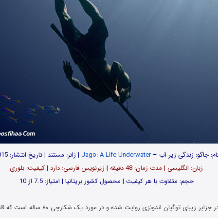
ام: جاگو: زندگی زیر آب –
Jago: A Life Underwater
| ژانر: مستند | تاریخ انتشار: 2015
زبان: انگلیسی | مدت زمان: 48 دقیقه | زیرنویس فارسی: دارد | کیفیت: بلوری
حجم: متفاوت با هر کیفیت | محصول کشور بریتانیا | امتیاز: 7.5 از 10
این مستند دیدنی در جزایر زیبای توگیان اندونزی روا