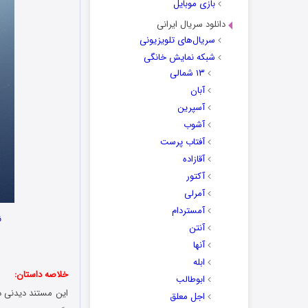
بازی موبایل
دانلود سریال ایرانی
سریال‌های تلویزیونی
شبکه نمایش خانگی
۱۳ شمالی
آبان
آسپرین
آشوب
آفتاب پرست
آقازاده
آکتور
آمرلی
آمستردام
ن
آنتن
آنها
ابله
خلاصه داستان:
ابوطالب
اجل معلق