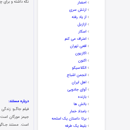
نگه داشته و برای چن
احضار
ارتش سری
از یاد رفته
ازازیل
اسکار
اعتراف می کنم
افعی تهران
اکازیون
اکنون
الکلاسیکو
انجمن اشباح
اهل ایران
آوای جادویی
بازنده
درباره مستند:
بالش ها
فیلم جاگـو: زندگی 
بامداد خمار
برتا: داستان یک اسلحه
بلیط یک‌‌ طرفه