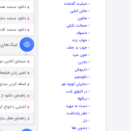
حیثیت گمشده
دانلود مستند همه جا، روشنایی 1
خائن کشی
خاتون
دانلود مستند مشتاق طلاق  2021
خجالت نکش
دانلود مستند کلاهبردار تیندر 022
خسوف
خواب زده
لینک‌های 
خوب بد جلف
خون سرد
سینمای آنلاین دو
دادزن
داریوش
تغییر زبان فیلم‌ها
داوینچیز
دختران کوچه غم
اضافه کردن صدای 
در انتهای شب
راهنمای دانلود ا
دراکولا
دست به مهره
آشنایی با انواع ک
دفتر یادداشت
راهنمای فعال سازی کیفیت R
دل
دندون طلا