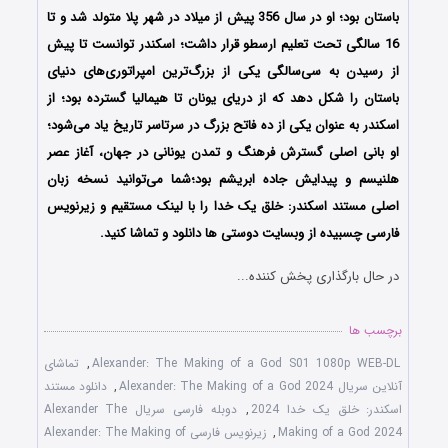
باستان بود؛ او در سال 356 پیش از میلاد در شهر پلا متولد شد و تا
16 سالگی تحت تعلیم ارسطو قرار داشت؛ اسکندر توانست تا پیش
از رسیدن به سی‌سالگی یکی از بزرگ‌ترین امپراتوری‌های دنیای
باستان را شکل دهد که از دریای یونان تا هیمالیا گسترده بود؛ از
اسکندر به‌ عنوان یکی از ده فاتح بزرگ در سرتاسر تاریخ یاد می‌شود؛
او بانی اصلی گسترش فرهنگ و تمدن یونانی در جهان، آغاز عصر
هلنیسم و پیدایش جاده ابریشم بود؛شما می‌توانید نسخه زبان
اصلی مستند اسکندر: خلق یک خدا را با لینک مستقیم و زیرنویس
فارسی چسبیده از وبسایت دوستی ها دانلود و تماشا کنید.
در حال بارگذاری پخش کننده...
برچسب ها
Alexander: The Making of a God S01 1080p WEB-DL
,
تماشای
آنلاین سریال Alexander: The Making of a God 2024
,
دانلود مستند
اسکندر: خلق یک خدا 2024
,
دوبله فارسی سریال Alexander The
Making of a God 2024
,
زیرنویس فارسی Alexander: The Making of