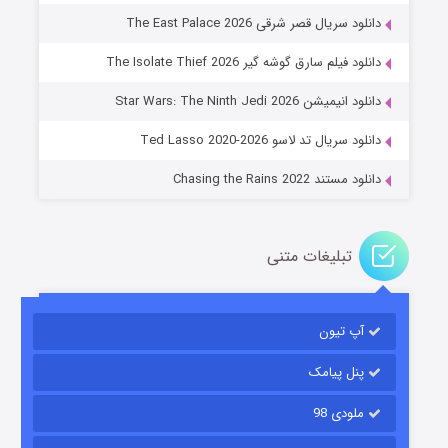
دانلود سریال قصر شرقی The East Palace 2026
دانلود فیلم سارق گوشه گیر The Isolate Thief 2026
جادوگری در مغولستان
دانلود انیمیشن Star Wars: The Ninth Jedi 2026
۱۴ (زیرنویس)
قسمت
منتشر شد
دانلود سریال تد لاسو Ted Lasso 2020-2026
دانلود مستند Chasing the Rains 2022
تبلیغات متنی
آپ تیون
باب اسفنجی فصل ۱۷
۶ (زیرنویس)
قسمت
منتشر شد
پنل پیامک
ملودی 98