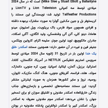
Ballantyne و Stuart Elliott و Mike Slee) است که در سال 2024
میلادی توسط سه کمپانی Lion Television و LionTV و
Tailfeather Productions تولید شد؛ نویسندگی این مستند را
کریستوفر بل و جین مک‌لین گوئرا به صورت مشترک برعهده داشته
و افرادی همچون سواد فارس، باک بریثویت، ویل استیونز، میدو
هامادا، دینو کلی، آلن آلی وشنفسکی، ولید الگادی، آگنی اسکات،
جادران مالکوویچ، لوید لولین جونز، سلیمه اکرام، کارولین ویلکس،
جنیفر فین و غیره در آن حضور دارند؛ همچنین مستند
اسکندر: خلق
یک خدا
اولین بار در تاریخ 31 ژانویه سال 2024 میلادی توسط
سرویس استریم نتفلیکس NETFLIX در آمریکا، انگلستان، کانادا،
استرالیا، برزیل، آلمان، ایتالیا، اسپانیا، چین، کره جنوبی، دانمارک،
سوئد، هلند، فرانسه، آفریقای جنوبی، هنگ کنگ، مکزیک، تایوان،
روسیه، نروژ و سایر کشورها همزمان به صورت اینترنتی منتشر
گردید؛ این مستند مصاحبه‌های تخصصی و بازسازی‌های جذاب
زندگی خارق‌العاده اسکندر مقدونی و اشتیاق سوزان او برای تسخیر
جهان را نشان می‌دهد؛ اسکندر سوم مقدونی معروف به اسکندر
بزرگ، اسکندر کبیر یا اسکندر ذوالقرنین پادشاه مقدونیه در یونان