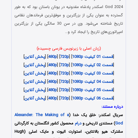
God 2024 اسکندر پادشاه مقدونیه در یونان باستان بود که به طور
گسترده به عنوان یکی از بزرگترین و موفق‌ترین فرماندهان نظامی
تاریخ شناخته می‌شود. وی در سن 30 سالگی یکی از بزرگترین
امپراتوری‌های تاریخ را ایجاد کرد و…
(زبان اصلی با زیرنویس فارسی چسبیده)
[
قسمت 01 کیفیت 1080p
] [
720p
] [
480p
] [
پخش آنلاین
]
[
قسمت 02 کیفیت 1080p
] [
720p
] [
480p
] [
پخش آنلاین
]
[
قسمت 03 کیفیت 1080p
] [
720p
] [
480p
] [
پخش آنلاین
]
[
قسمت 04 کیفیت 1080p
] [
720p
] [
480p
] [
پخش آنلاین
]
[
قسمت 05 کیفیت 1080p
] [
720p
] [
480p
] [
پخش آنلاین
]
[
قسمت 06 کیفیت 1080p
] [
720p
] [
480p
] [
پخش آنلاین
]
درباره مستند:
سریال اسکندر: خلق یک خدا (
Alexander: The Making of a
God
) مستندی تاریخی و
درام
محصول کشور انگلستان به کارگردانی
مشترک هیو بالانتاین، استوارت الیوت و مایک اسلی (Hugh