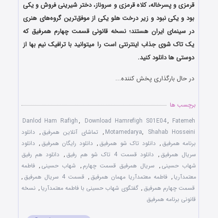
قرمزی و پسرخاله، کلاه قرمزی و سروناز، دختر شیرینی فروش و یکی
بود و یکی نبود و زیر درخت هلو یکی از موفق‌ترین گروه‌های هنری
در سینمای ایران هستند؛ نسخه قانونی قسمت چهارم همرفیق که
یک تاک شوی جذاب اینترنتی است را میتوانید با ترافیک نیم بها از
دوستی ها دانلود کنید.
در حال بارگذاری پخش کننده...
برچسب ها
Danlod Ham Rafigh
,
Download Hamrefigh S01E04
,
Fatemeh
Shahab Hosseini
,
Motamedarya
,
تماشای آنلاین همرفیق
,
دانلود
برنامه همرفیق
,
دانلود تاک شو همرفیق
,
دانلود رایگان همرفیق
,
دانلود
سریال همرفیق
,
دانلود قسمت 4 تاک شو هم رفیق
,
دانلود هم رفیق
شهاب حسینی
,
سریال همرفیق قسمت چهارم
,
شهاب حسینی
,
فاطمه
معتمدآریا
,
فاطمه معتمدآریا مهمان همرفیق
,
قسمت 4 سریال همرفیق
,
قسمت چهارم همرفیق
,
گفتگوی شهاب حسینی با فاطمه معتمدآریا
,
نسخه
قانونی برنامه همرفیق