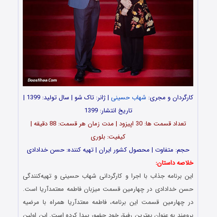
کارگردان و مجری:
شهاب حسینی
| ژانر: تاک شو | سال تولید: 1399 |
تاریخ انتشار: 1399
تعداد قسمت ها: 30 اپیزود | مدت زمان هر قسمت: 88 دقیقه |
کیفیت: بلوری
حجم: متفاوت | محصول کشور ایران | تهیه کننده: حسن خدادادی
خلاصه داستان:
این برنامه جذاب با اجرا و کارگردانی شهاب حسینی و تهیه‌کنندگی
حسن خدادادی در چهارمین قسمت میزبان فاطمه معتمدآریا است.
در چهارمین قسمت این برنامه، فاطمه معتدآریا همراه با مرضیه
برومند به عنوان بهترین رفیق خود حضور پیدا کرده است. این اولین