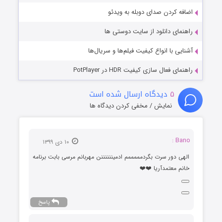
اضافه کردن صدای دوبله به ویدئو
راهنمای دانلود از سایت دوستی ها
آشنایی با انواع کیفیت فیلم‌ها و سریال‌ها
راهنمای فعال سازی کیفیت HDR در PotPlayer
۵
دیدگاه ارسال شده است
نمایش / مخفی کردن دیدگاه ها
Bano :
۱۰ دی ۱۳۹۹
الهی دور سرت بگردمممممم ادمیننننننن مهربانم مرسی بابت برنامه
خانم معتمدآریا ❤️❤️
پاسخ