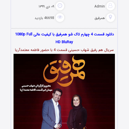
Admin
۰۹ دی ۱۳۹۹
همرفیق
46698 بازدید
دانلود قسمت 4 چهارم تاک شو همرفیق با کیفیت عالی 1080p Full
HD BluRay
سریال هم رفیق شهاب حسینی قسمت 4 با حضور فاطمه معتمدآریا