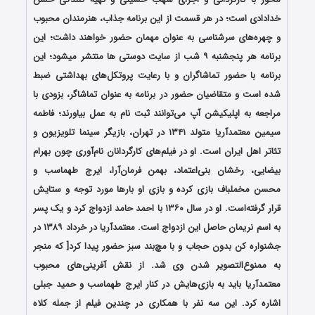
خدادادی است؛ در هر قسمت از این برنامه جذاب، هنرمندان محبوب
و چهره‌های سرشناسی به عنوان مهمان حضور خواهند داشت؛ این
برنامه هر پنجشنبه ۹ شب از سایت دوستی ها منتشر میشود؛ این
برنامه با حضور تماشاگران و با رعایت پروتکل‌هاى بهداشتى ضبط
شده است و متقاضیان حضور در برنامه به عنوان تماشاگر، بزودى با
مراجعه به اپلیکیشن آپ مى‌توانند ثبت نام به عمل بیاورند؛ فاطمه
سیمین معتمدآریا متولد ۱۳۴۱ در تهران، بازیگر سینما تلویزیون و
تئاتر اهل ایران است. او در فیلم‌های کارگردانان نام‌آوری چون بهرام
بیضایی، رخشان بنی‌اعتماد، بهمن فرمان‌آرا، ایرج طهماسب و
محسن مخملباف بازی کرده و بازی او بارها مورد توجه و ستایش
قرار گرفته‌است. او در سال ۱۳۶۰ با احمد حامد ازدواج کرد و یک پسر
به اسم نریمان حاصل این ازدواج است. معتمدآریا در خرداد ۱۳۸۹ در
جشنواره کن بدون حجاب و با مچ‌بند سبز حضور پیدا کرد[ که منجر
به ممنوع‌التصویر شدن وی شد. از نقش آفرینی‌های محبوب
معتمدآریا باید به بازی‌هایش در کنار ایرج طهماسب و حمید جبلی
اشاره کرد. این سه نفر با همکاری در چندین فیلم از جمله کلاه