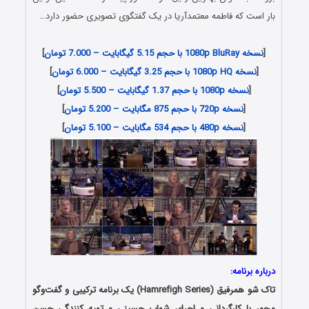
بار است که فاطمه معتمدآریا در یک گفتگوى تصویرى حضور دارد…
دانلود رایگان برنامه همرفیق فاطمه معتمدآریا
[
نسخه 1080p BluRay با حجم 5.15 گیگابایت – 7.000 تومان
]
[
نسخه 1080p HQ با حجم 3.25 گیگابایت – 6.000 تومان
]
[
نسخه 1080p با حجم 1.37 گیگابایت – 5.500 تومان
]
[
نسخه 720p با حجم 875 مگابایت – 5.200 تومان
]
[
نسخه 480p با حجم 534 مگابایت – 5.100 تومان
]
درباره برنامه:
تاک شو همرفیق (
Hamrefigh Series
) یک برنامه ترکیبی و گفت‌وگو
محور با کارگردانی و اجرای شهاب حسینی و تهیه کنندگی حسن