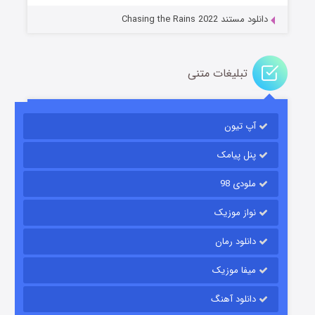
دانلود مستند Chasing the Rains 2022
تبلیغات متنی
آپ تیون
باب اسفنجی فصل ۱۷
6 (زیرنویس)
قسمت
منتشر شد
پنل پیامک
ملودی 98
نواز موزیک
دانلود رمان
میفا موزیک
دانلود آهنگ
رویایی برای تو