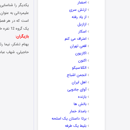
احضار
یکدیگر را شناسایی 
ارتش سری
علیمردانی به عنوان 
از یاد رفته
ازازیل
یک گروه 12 نفره خانم های هنرمند این مسابقه آغاز می شود. این آخرین گروه مقدماتی از اولین سری شبهای مافیاست.
اسکار
بازیگران:
اعتراف می کنم
بهنام تشکر، نیما ر
افعی تهران
حاجیلی، شهاب عباس
اکازیون
اکنون
الکلاسیکو
انجمن اشباح
اهل ایران
آوای جادویی
بازنده
بالش ها
بامداد خمار
برتا: داستان یک اسلحه
بلیط یک‌‌ طرفه