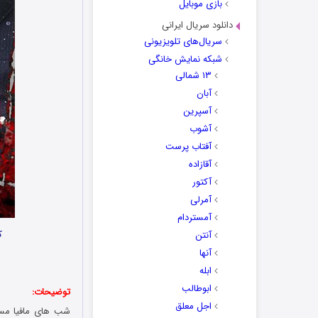
بازی موبایل
دانلود سریال ایرانی
سریال‌های تلویزیونی
شبکه نمایش خانگی
۱۳ شمالی
آبان
آسپرین
آشوب
آفتاب پرست
آقازاده
آکتور
آمرلی
آمستردام
ک
آنتن
آنها
ابله
ابوطالب
توضیحات:
اجل معلق
شب های مافیا مسا