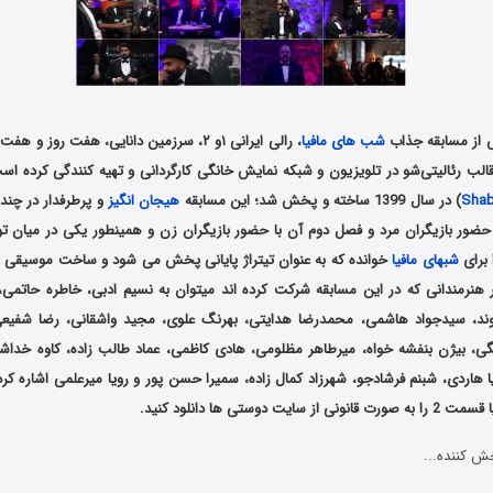
 از مسابقه جذاب
شب های مافیا
، رالی ایرانی ۱و ۲، سرزمین دانایی، هفت روز 
 قالب رئالیتی‌شو در تلویزیون و شبکه نمایش خانگی کارگردانی و تهیه کنندگی کرده اس
Shab
) در سال 1399 ساخته و پخش شد؛ این مسابقه
هیجان انگیز
و پرطرفدار در چن
حضور بازیگران مرد و فصل دوم آن با حضور بازیگران زن و همینطور یکی در میان ت
 برای
شبهای مافیا
خوانده که به عنوان تیتراژ پایانی پخش می شود و ساخت موسیقی م
هنرمندانی که در این مسابقه شرکت کرده اند میتوان به نسیم ادبی، خاطره حاتمی، س
شوند، سیدجواد هاشمی، محمدرضا هدایتی، بهرنگ علوی، مجید واشقانی، رضا شفی
گی، بیژن بنفشه خواه، میرطاهر مظلومی، هادی کاظمی، عماد طالب زاده، کاوه خداش
ا هاردی، شبنم فرشادجو، شهرزاد کمال زاده، سمیرا حسن پور و رویا میرعلمی اشاره کر
ت دوستی ها دانلود کنید.
ش کننده...