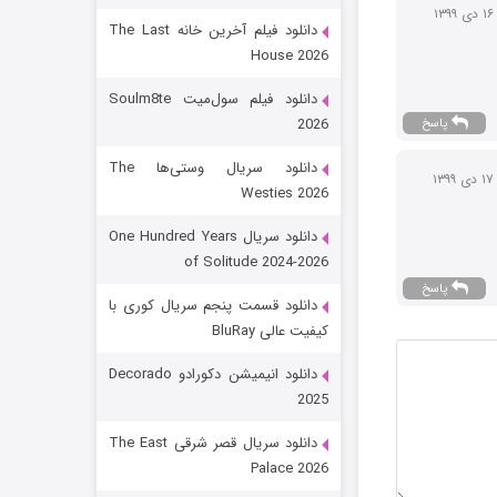
 دی ۱۳۹۹
دانلود فیلم آخرین خانه The Last
House 2026
دانلود فیلم سول‌میت Soulm8te
2026
پاسخ
دانلود سریال وستی‌ها The
دی ۱۳۹۹
Westies 2026
شکست استوارت در نجات جهان
دانلود سریال One Hundred Years
of Solitude 2024-2026
7 (زیرنویس)
قسمت
منتشر شد
پاسخ
دانلود قسمت پنجم سریال کوری با
کیفیت عالی BluRay
دانلود انیمیشن دکورادو Decorado
2025
دانلود سریال قصر شرقی The East
Palace 2026