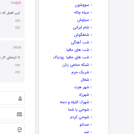
majid :
سووشون
سیاه چاله
این فصل که هم
سیاوش
شام ایرانی
شاهگوش
شب آهنگی
reza :
شب های مافیا
شب های مافیا: زودیاک
تا اینجای کار
شبکه مخفی زنان
شریک جرم
شغال
شهر هرت
شهرزاد
شهرک کلیله و دمنه
شوخی با شما
شوخی کردم
صداتو
ضد