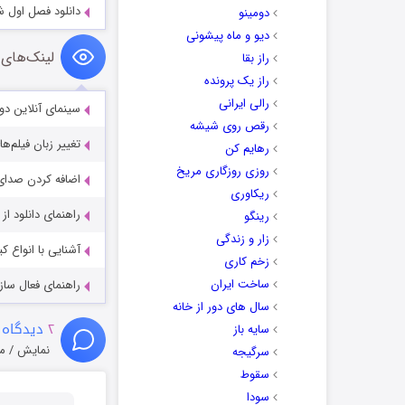
دانلود فصل اول 
دومینو
دیو و ماه پیشونی
لینک‌های 
راز بقا
راز یک پرونده
رالی ایرانی
سینمای آنلاین دو
رقص روی شیشه
تغییر زبان فیلم‌ها
رهایم کن
روزی روزگاری مریخ
اضافه کردن صدای 
ریکاوری
راهنمای دانلود ا
رینگو
زار و زندگی
آشنایی با انواع ک
زخم کاری
ساخت ایران
راهنمای فعال سازی کیفیت R
سال های دور از خانه
۲
دیدگاه 
سایه باز
نمایش / م
سرگیجه
سقوط
سودا