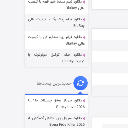
دانلود فیلم سینما شهر قصه با کیفیت
عالی BluRay
دانلود فیلم پیشمرگ با کیفیت عالی
BluRay
دانلود فیلم زیبا صدایم کن با کیفیت
عملیات آپارتمان
عالی BluRay
2 (زیرنویس)
قسمت
منتشر شد
دانلود فیلم کوکتل مولوتوف با
کیفیت BluRay
جدیدترین پست‌ها
دانلود سریال عشق چسبناک ما Our
Sticky Love 2026
مردگان متحرک: شهر مرده ۳
دانلود سریال زن متاهل آدمکش A
2 (زیرنویس)
قسمت
منتشر شد
Bona Fide Killer 2026