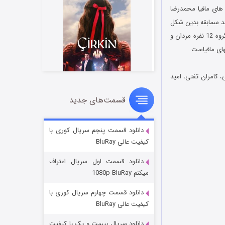
ب های مافیا محمدرضا
روند مسابقه بدین شکل
است که در هر فصل یک بازیگر 12 نفر از دوستان هنرمندش را برای بازی دعوت میکند و در نهایت با دو گروه 12 نفره مردان و
 کامران تفتی، امید
قسمت‌های جدید
سریال زشت
5 (زیرنویس)
قسمت
منتشر شد
دانلود قسمت پنجم سریال کوری با
کیفیت عالی BluRay
دانلود قسمت اول سریال اعتراف
میکنم 1080p BluRay
دانلود قسمت چهارم سریال کوری با
کیفیت عالی BluRay
دانلود سریال بیست و یک با کیفیت