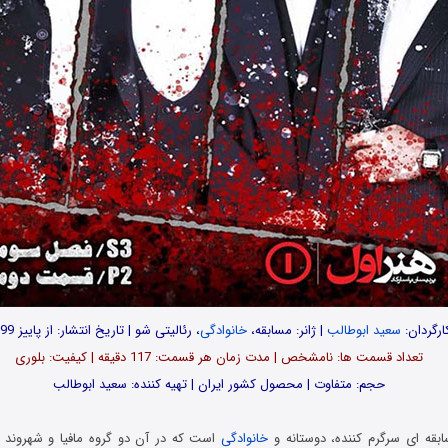
ارگردان:
سعید ابوطالب
| ژانر: مسابقه،
خانوادگی
، رئالیتی شو | تاریخ انتشار: از پاییز 1399
تعداد قسمت ها: نامشخص | مدت زمان هر قسمت: 117 دقیقه | کیفیت: بلوری
حجم: متفاوت | محصول کشور ایران | تهیه کننده: سعید ابوطالب
بقه ای سرگرم کننده، دوستانه و
خانوادگی
است که در آن دو گروه مافیا و شهروند ب