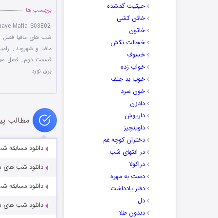
حیثیت گمشده
برچسب ها
خائن کشی
haye Mafia S03E02
خاتون
شب های مافیا فصل 3
خجالت نکش
مافیا و شهروند
,
رامی
خسوف
قسمت دوم
,
فصل سوم
خواب زده
برق نورد
خوب بد جلف
خون سرد
دادزن
داریوش
مطالب پی
داوینچیز
دختران کوچه غم
دانلود مسابقه شب های مافی
در انتهای شب
دراکولا
دانلود شب های مافیا ۳ فصل سوم
دست به مهره
دانلود مسابقه شب های مافی
دفتر یادداشت
دل
دانلود شب های مافیا ۳ فصل سوم
دندون طلا