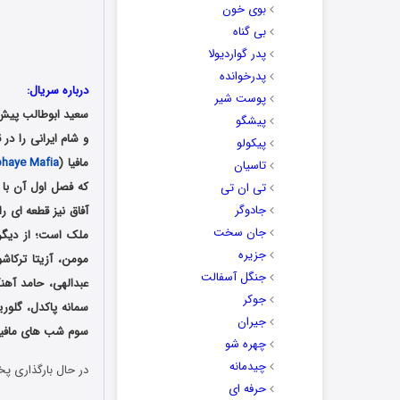
بوی خون
بی گناه
پدر گواردیولا
پدرخوانده
درباره سریال:
پوست شیر
سعید ابوطالب پیش
پیشگو
و شام ایرانی را در
پیکولو
مافیا (
haye Mafia
تاسیان
که فصل اول آن با 
تی ان تی
جادوگر
آفاق نیز قطعه ای را
جان سخت
ملک است؛ از دیگر 
جزیره
مومن، آزیتا ترکا
جنگل آسفالت
عبدالهی، حامد آهن
جوکر
سمانه پاکدل، گلوری
جیران
سوم شب های مافیا قسمت 2 را به صورت قانونی از سای
چهره شو
چیدمانه
در حال بارگذاری پخ
حرفه ای