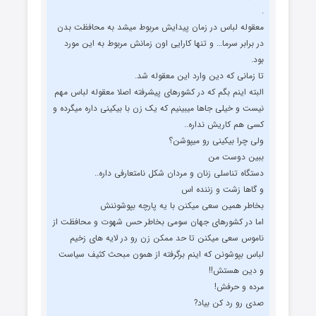
.
معقوله لباس در زمان پیدایش مربوط میشد به محافظت بدن
در برابر سرما… و تنها کارایی اون زمانش مربوط به این مورد
بود.
تا زمانی که دین‌ وارد این معقوله شد.
البته اینم‌ بگم که در کشورهای پیشرفته اصلا معقوله لباس مهم
نیست و خیلی جاها میبینیم که یک زن با بیکینی داره میگرده و
کسی هم کاریش نداره..
ولی چرا بیکینی رو میپوشن؟
ببین دوست من
دستگاه تناسلی زنان و مردان شکل نامتعارفی داره..
و گاها زشت و زننده اس
بخاطر همین‌ سعی میکنن با یه پارچه بپوشوننش
اما در کشورهای جهان سومی بخاطر حس شهوت و محافظت از
ناموس سعی میکنن تا حد ممکن زن رو در لایه های زخیم
لباس بپوشونن که اینم برگرفته از همون مبحث کثیف سیاست
و دین هستش!!
مرده و حرفش!
صدی رو رد کن بیاد?