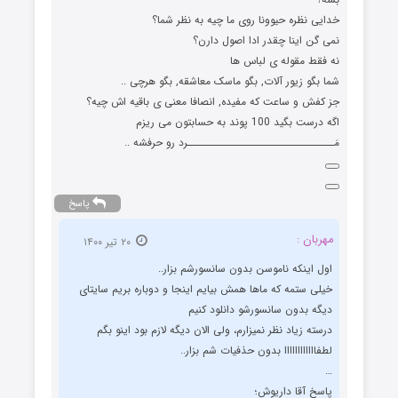
خدایی نظره حیوونا روی ما چیه به نظر شما؟
نمی گن اینا چقدر ادا اصول دارن؟
نه فقط مقوله ی لباس ها
شما بگو زیور آلات, بگو ماسک معاشقه, بگو هرچی ..
جز کفش و ساعت که مفیده, انصافا معنی ی باقیه اش چیه؟
اگه درست بگید 100 پوند به حسابتون می ریزم
مَـــــــــــــــــــــــــــــــــرد رو حرفشه ..
پاسخ
مهربان :
۲۰ تیر ۱۴۰۰
اول اینکه ناموسن بدون سانسورشم بزار..
خیلی ستمه که ماها همش بیایم اینجا و دوباره بریم سایتای
دیگه بدون سانسورشو دانلود کنیم
درسته زیاد نظر نمیزارم، ولی الان دیگه لازم بود اینو بگم
لطفاااااااااااا بدون حذفیات شم‌ بزار..
…
پاسخ آقا داریوش؛