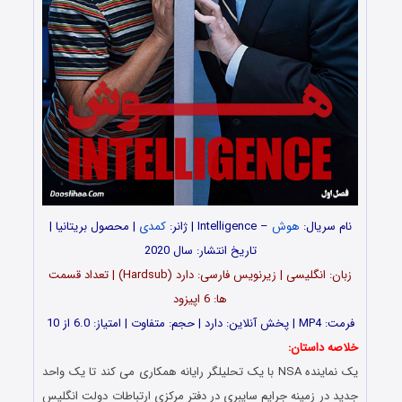
نام سریال:
هوش
– Intelligence | ژانر:
کمدی
| محصول بریتانیا |
تاریخ انتشار: سال 2020
زبان: انگلیسی | زیرنویس فارسی: دارد (Hardsub) | تعداد قسمت
ها: 6 اپیزود
فرمت: MP4 | پخش آنلاین: دارد | حجم: متفاوت | امتیاز: 6.0 از 10
خلاصه داستان:
یک نماینده NSA با یک تحلیلگر رایانه همکاری می کند تا یک واحد
جدید در زمینه جرایم سایبری در دفتر مرکزی ارتباطات دولت انگلیس