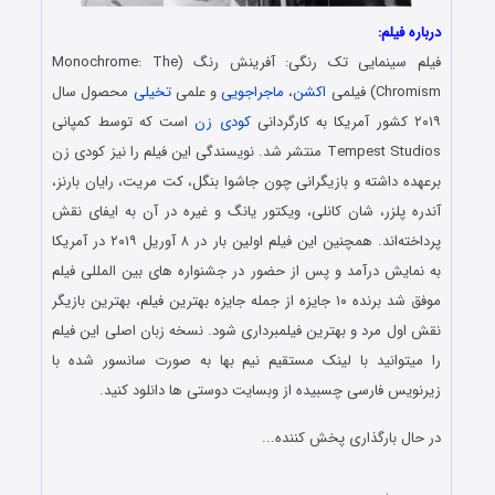
درباره فیلم:
فیلم سینمایی تک رنگی: آفرینش رنگ (Monochrome: The
Chromism) فیلمی
اکشن
،
ماجراجویی
و علمی
تخیلی
محصول سال
۲۰۱۹ کشور آمریکا به کارگردانی
کودی زن
است که توسط کمپانی
Tempest Studios منتشر شد. نویسندگی این فیلم را نیز کودی زن
برعهده داشته و بازیگرانی چون جاشوا بنگل، کت مریت، رایان بارنز،
آندره پلزر، شان کانلی، ویکتور یانگ و غیره در آن به ایفای نقش
پرداخته‌اند. همچنین این فیلم اولین بار در ۸ آوریل ۲۰۱۹ در آمریکا
به نمایش درآمد و پس از حضور در جشنواره های بین المللی فیلم
موفق شد برنده ۱۰ جایزه از جمله جایزه بهترین فیلم، بهترین بازیگر
نقش اول مرد و بهترین فیلمبرداری شود. نسخه زبان اصلی این فیلم
را میتوانید با لینک مستقیم نیم بها به صورت سانسور شده با
زیرنویس فارسی چسبیده از وبسایت دوستی ها دانلود کنید.
در حال بارگذاری پخش کننده...