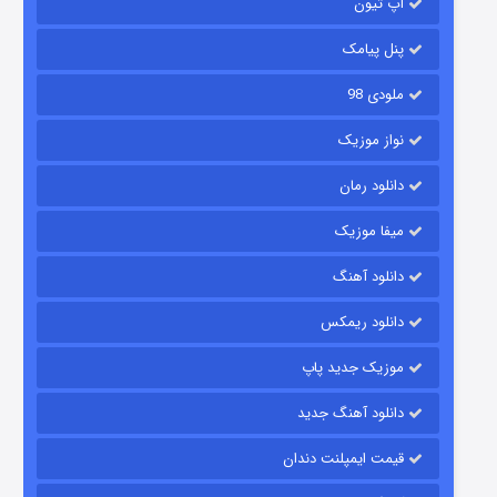
آپ تیون
جادوگری در مغولستان
۱۴ (زیرنویس)
قسمت
منتشر شد
پنل پیامک
ملودی 98
نواز موزیک
دانلود رمان
میفا موزیک
دانلود آهنگ
باب اسفنجی فصل ۱۷
دانلود ریمکس
۶ (زیرنویس)
قسمت
منتشر شد
موزیک جدید پاپ
دانلود آهنگ جدید
قیمت ایمپلنت دندان