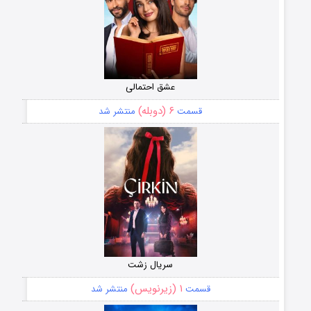
عشق احتمالی
۶ (دوبله)
قسمت
منتشر شد
سریال زشت
۱ (زیرنویس)
قسمت
منتشر شد