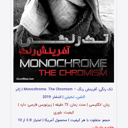
تک رنگی: آفرینش رنگ – Monochrome: The Chromism | ژانر:
اکشن
،
تخیلی
| انتشار: 2019
زبان: انگلیسی | مدت زمان: 73 دقیقه | زیرنویس فارسی: دارد |
کیفیت: بلوری
حجم: متفاوت با هر کیفیت | محصول آمریکا | امتیاز: 3.8 از 10
خلاصه داستان: