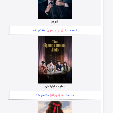
شوهر
۸ (زیرنویس)
قسمت
منتشر شد
عملیات آپارتمان
۵ (دوبله)
قسمت
منتشر شد