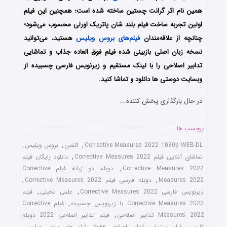
همین نام اثر گرانت چستین ساخته شده است؛ همچنین این فیلم
اولین تجربه ساخت فیلم بلند شان پاتریک اورلی محسوب می‌شود؛
چنانچه از علاقه‌مندان
فیلم‌های بروس ویلیس
هستید، می‌توانید
نسخه زبان اصلی بازبینی شده فیلم فوق العاده جذاب و تماشایی
تدابیر اصلاحی را با لینک مستقیم و زیرنویس فارسی چسبیده از
وبسایت دوستی ها دانلود و تماشا کنید.
در حال بارگذاری پخش کننده...
برچسب ها
Corrective Measures 2022 1080p WEB-DL
,
اکشن
,
بروس ویلیس
,
تماشای آنلاین فیلم Corrective Measures 2022
,
دانلود رایگان فیلم
Corrective Measures 2022
,
دوبله دو زبانه فیلم Corrective
Measures 2022
,
دوبله فارسی فیلم Corrective Measures 2022
,
زیرنویس فارسی Corrective Measures 2022
,
علمی تخیلی
,
فیلم
Corrective Measures 2022 با زیرنویس چسبیده
,
فیلم Corrective
Measures 2022 تدابیر اصلاحی
,
فیلم تدابیر اصلاحی 2022 دوبله
فارسی
,
فیلم سینمایی تدابیر اصلاحی ۲۰۲۲
,
فیلم های بروس ویلیس
,