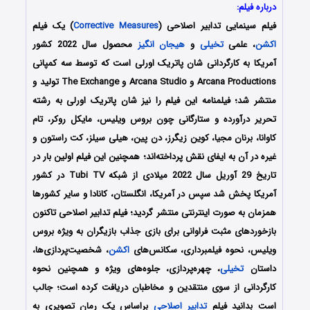
درباره فیلم:
فیلم سینمایی تدابیر اصلاحی (
Corrective Measures
) یک فیلم
اکشن
، علمی
تخیلی
و
هیجان انگیز
محصول سال 2022 کشور
آمریکا به کارگردانی
شان پاتریک اورلی
است که توسط سه کمپانی
Arcana Productions و Arcana Studio و The Exchange تولید و
منتشر شد؛ فیلمنامه این فیلم را نیز شان پاتریک اورلی به رشته
تحریر درآورده و ستارگانی چون بروس ویلیس، مایکل روکر، تام
کاوانا، برنان مجیا، کوین زیگرز، دن پین، هیلی سیلز، کت راستون و
غیره در آن به ایفای نقش پرداخته‌اند؛ همچنین این فیلم اولین بار در
تاریخ 29 آوریل سال 2022 میلادی از شبکه Tubi TV در کشور
آمریکا پخش شد سپس در آمریکا، انگلستان، کانادا و سایر کشورها
همزمان به صورت اینترنتی منتشر گردید؛ فیلم تدابیر اصلاحی تاکنون
بازخوردهای مثبت فراوانی برای بازی جذاب بازیگران به ویژه بروس
ویلیس، نحوه فیلمبرداری، سکانس‌های
اکشن
، شخصیت‌پردازی‌ها،
داستان
تخیلی
، چهره‌پردازی، جلوه‌های ویژه و همچنین نحوه
کارگردانی از سوی منتقدین و مخاطبان دریافت کرده است؛ جالب
است بدانید فیلم
تدابیر اصلاحی
براساس یک رمان تصویری به