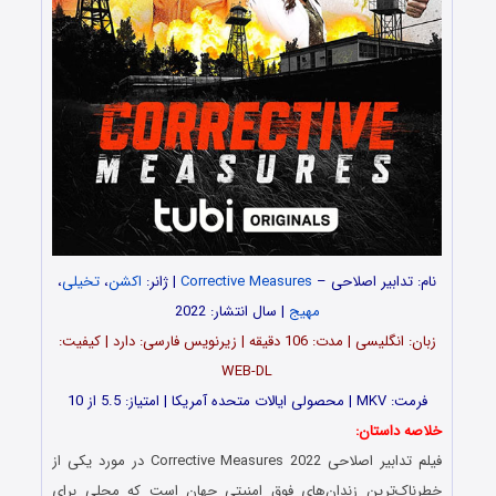
نام: تدابیر اصلاحی –
Corrective Measures
| ژانر:
اکشن
،
تخیلی
،
مهیج
| سال انتشار: 2022
زبان: انگلیسی | مدت‌: 106 دقیقه | زیرنویس فارسی: دارد | کیفیت:
WEB-DL
فرمت: MKV | محصولی ایالات متحده آمریکا | امتیاز: 5.5 از 10
خلاصه داستان:
فیلم تدابیر اصلاحی Corrective Measures 2022 در مورد یکی از
خطرناک‌ترین زندان‌های فوق امنیتی جهان است که محلی برای