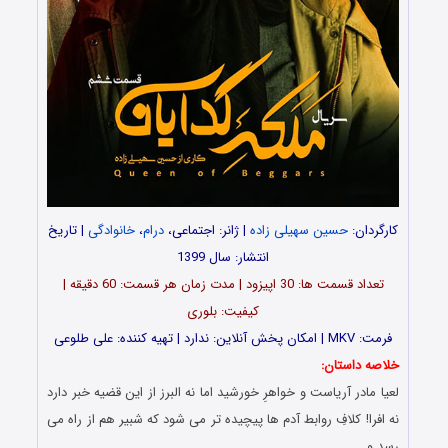
کارگردان:
حسین سهیلی زاده
| ژانر: اجتماعی،
درام
،
خانوادگی
| تاریخ
انتشار: سال 1399
تعداد قسمت ها: 30 اپیزود | مدت زمان هر قسمت: 60 دقیقه |
کیفیت: بلوری
فرمت: MKV | امکان پخش آنلاین: ندارد | تهیه کننده: علی طلوعی
خلاصه داستان:
لعیا مادر آریاست و خواهرِ خورشید اما نه البرز از این قضیه خبر دارد
نه افرا! کلافِ روابط آدم ها پیچیده تر می شود که شبیر هم از راه می
رسد و…