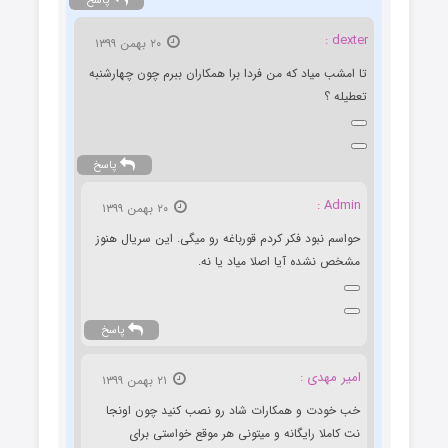
پاسخ
dexter :
۲۰ بهمن ۱۳۹۹
تا امشب میاد که من فردا برا همکاران ببرم چون چهارشنبه
تعطیله ؟
پاسخ
Admin :
۲۰ بهمن ۱۳۹۹
حواسم نبود فکر کردم قورباغه رو میگی. این سریال هنوز
مشخص نشده آیا اصلا میاد یا نه.
پاسخ
امیر مهدی :
۲۱ بهمن ۱۳۹۹
خب خودت و همکارات شاد رو نصب کنید چون اونجا
نت کاملا رایگانه و میتونی هر موقع خواستی برای