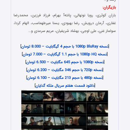
بازیگران:
باران کوثری، رویا نونهالی، پانته‌آ بهرام، فرزاد فرزین، محمدرضا
غفاری، آرمان درویش، رضا بهبودی، یسنا میرطهماسب، الهام کردا،
سولماز غنی، علی اوجی، بهشاد شریفیان، مریم سرمدی و…
Download Malakeye Gedayan Series
[
نسخه 1080p BluRay با حجم 4 گیگابایت – 8.000 تومان
]
[
نسخه 1080p HQ با حجم 1.1 گیگابایت – 7.000 تومان
]
[
نسخه 1080p با حجم 645 مگابایت – 6.500 تومان
]
[
نسخه 720p با حجم 346 مگابایت – 6.200 تومان
]
[
نسخه 480p با حجم 213 مگابایت – 6.100 تومان
]
[
دانلود قسمت هفتم سریال ملکه گدایان
]