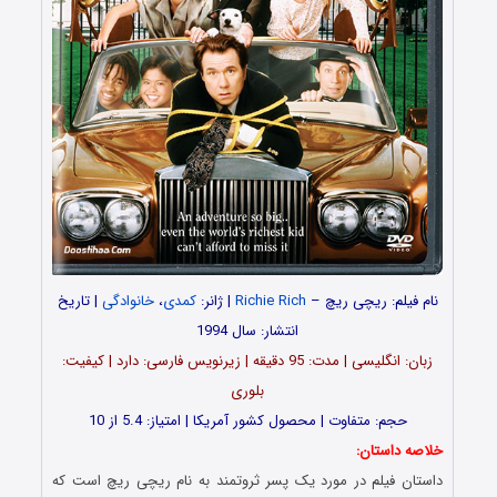
نام فیلم: ریچی ریچ –
Richie Rich
| ژانر:
کمدی
،
خانوادگی
| تاریخ
انتشار: سال 1994
زبان: انگلیسی | مدت: 95 دقیقه | زیرنویس فارسی: دارد | کیفیت:
بلوری
حجم: متفاوت | محصول کشور آمریکا | امتیاز: 5.4 از 10
خلاصه داستان:
داستان فیلم در مورد یک پسر ثروتمند به نام ریچی ریچ است که