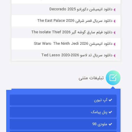
دانلود انیمیشن دکورادو Decorado 2025
دانلود سریال قصر شرقی The East Palace 2026
خاندان اژدها فصل ۳
دانلود فیلم سارق گوشه گیر The Isolate Thief 2026
6 (زیرنویس)
قسمت
منتشر شد
دانلود انیمیشن Star Wars: The Ninth Jedi 2026
دانلود سریال تد لاسو Ted Lasso 2020-2026
تبلیغات متنی
آپ تیون
جادوگری در مغولستان
14 (زیرنویس)
قسمت
منتشر شد
پنل پیامک
ملودی 98