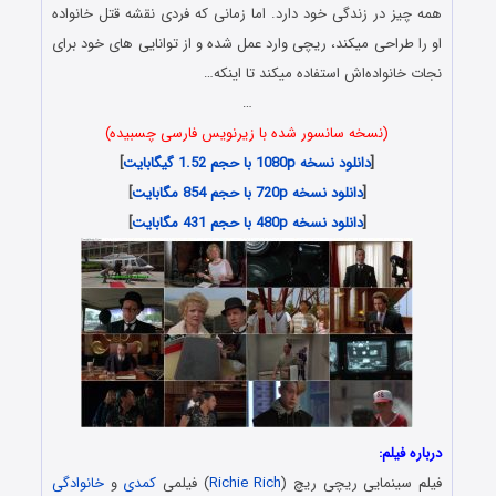
همه چیز در زندگی خود دارد. اما زمانی که فردی نقشه قتل خانواده
او را طراحی میکند، ریچی وارد عمل شده و از توانایی های خود برای
نجات خانواده‌اش استفاده میکند تا اینکه…
…
(نسخه سانسور شده با زیرنویس فارسی چسبیده)
[
دانلود نسخه 1080p با حجم 1.52 گیگابایت
]
[
دانلود نسخه 720p با حجم 854 مگابایت
]
[
دانلود نسخه 480p با حجم 431 مگابایت
]
درباره فیلم:
فیلم سینمایی ریچی ریچ (
Richie Rich
) فیلمی
کمدی
و
خانوادگی