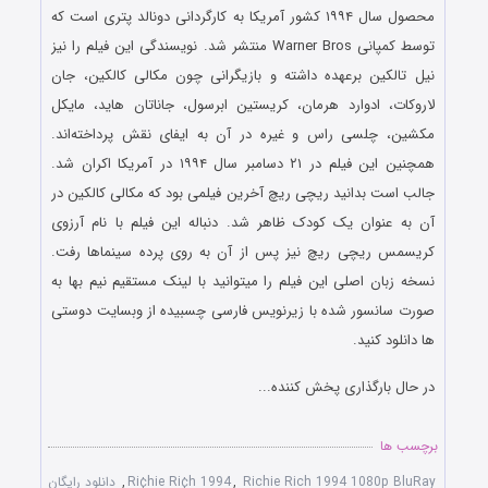
محصول سال ۱۹۹۴ کشور آمریکا به کارگردانی دونالد پتری است که
توسط کمپانی Warner Bros منتشر شد. نویسندگی این فیلم را نیز
نیل تالکین برعهده داشته و بازیگرانی چون مکالی کالکین، جان
لاروکات، ادوارد هرمان، کریستین ابرسول، جاناتان هاید، مایکل
مکشین، چلسی راس و غیره در آن به ایفای نقش پرداخته‌اند.
همچنین این فیلم در ۲۱ دسامبر سال ۱۹۹۴ در آمریکا اکران شد.
جالب است بدانید ریچی ریچ آخرین فیلمی بود که مکالی کالکین در
آن به عنوان یک کودک ظاهر شد. دنباله این فیلم با نام آرزوی
کریسمس ریچی ریچ نیز پس از آن به روی پرده سینماها رفت.
نسخه زبان اصلی این فیلم را میتوانید با لینک مستقیم نیم بها به
صورت سانسور شده با زیرنویس فارسی چسبیده از وبسایت دوستی
ها دانلود کنید.
در حال بارگذاری پخش کننده...
برچسب ها
Richie Rich 1994 1080p BluRay
,
Ri¢hie Ri¢h 1994
,
دانلود رایگان