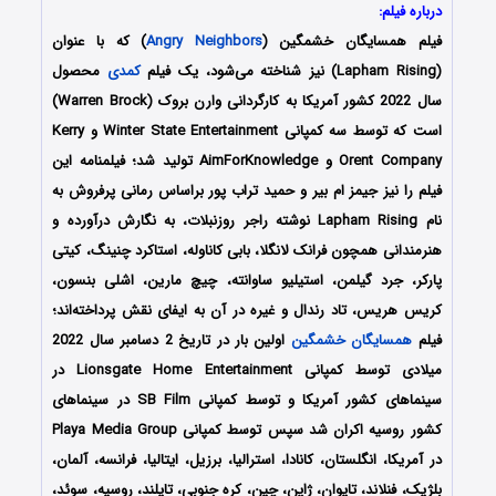
درباره فیلم:
فیلم همسایگان خشمگین (
Angry Neighbors
) که با عنوان
(Lapham Rising) نیز شناخته می‌شود، یک فیلم
کمدی
محصول
سال 2022 کشور آمریکا به کارگردانی وارن بروک (Warren Brock)
است که توسط سه کمپانی Winter State Entertainment و Kerry
Orent Company و AimForKnowledge تولید شد؛ فیلمنامه این
فیلم را نیز جیمز ام بیر و حمید تراب پور براساس رمانی پرفروش به
نام Lapham Rising نوشته راجر روزنبلات، به نگارش درآورده و
هنرمندانی همچون فرانک لانگلا، بابی کاناوله، استاکرد چنینگ، کیتی
پارکر، جرد گیلمن، استیلیو ساوانته، چیچ مارین، اشلی بنسون،
کریس هریس، تاد رندال و غیره در آن به ایفای نقش پرداخته‌اند؛
فیلم
همسایگان خشمگین
اولین بار در تاریخ 2 دسامبر سال 2022
میلادی توسط کمپانی‌ Lionsgate Home Entertainment در
سینماهای کشور آمریکا و توسط کمپانی SB Film در سینماهای
کشور روسیه اکران شد سپس توسط کمپانی Playa Media Group
در آمریکا، انگلستان، کانادا، استرالیا، برزیل، ایتالیا، فرانسه، آلمان،
بلژیک، فنلاند، تایوان، ژاپن، چین، کره جنوبی، تایلند، روسیه، سوئد،