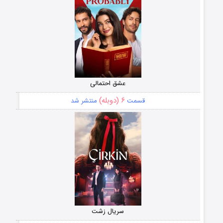
عشق احتمالی
۶ (دوبله)
قسمت
منتشر شد
سریال زشت