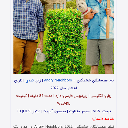
نام: همسایگان خشمگین
–
Angry Neighbors
| ژانر:
کمدی
| تاریخ
انتشار: سال 2022
زبان: انگلیسی | زیرنویس فارسی: دارد | مدت: 84 دقیقه | کیفیت:
WEB-DL
فرمت: MKV | حجم: متفاوت | محصول آمریکا | امتیاز: 3.9 از 10
خلاصه داستان:
فیلم همسایگان خشمگین Angry Neighbors 2022 در مورد یک