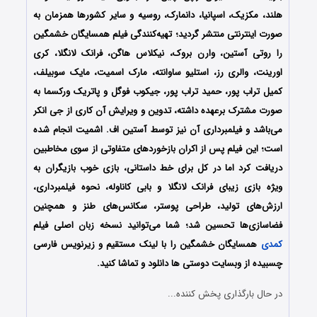
هلند، مکزیک، اسپانیا، دانمارک، روسیه و سایر کشورها همزمان به
صورت اینترنتی منتشر گردید؛ تهیه‌کنندگی فیلم همسایگان خشمگین
را روتی آستین، وارن بروک، نیکلاس هاگن، فرانک لانگلا، کری
اورینت، والری رز، استلیو ساوانته، مارک اسمیت، مایک سوبیلف،
کمیل تراب پور، حمید تراب پور، جیکوب فوگل و پاتریک ورکسما به
صورت مشترک برعهده داشته، تدوین و ویرایش آن کاری از جی انکر
می‌باشد و فیلمبرداری آن نیز توسط آستین اف. اشمیت انجام شده
است؛ این فیلم پس از اکران بازخوردهای متفاوتی از سوی مخاطبین
دریافت کرد اما در کل برای خط داستانی، بازی خوب بازیگران به
ویژه بازی زیبای فرانک لانگلا و بابی کاناوله، نحوه فیلمبرداری،
ارزش‌های تولید، طراحی پوستر، سکانس‌های طنز و همچنین
فضاسازی‌ها تحسین شد؛ شما می‌توانید نسخه زبان اصلی فیلم
کمدی
همسایگان خشمگین را با ‌لینک مستقیم و زیرنویس فارسی
چسبیده از وبسایت دوستی ها دانلود و تماشا کنید.
در حال بارگذاری پخش کننده...